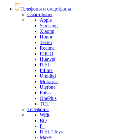
Телефоны и смартфоны
Смартфоны
Apple
Samsung
Xiaomi
Honor
Tecno
Realme
POCO
Huawei
ITEL
Infinix
Umidigi
Motorola
Ulefone
Fplus
OnePlus
TCL
Телефоны
Wifit
BQ
F+
ITEL / Joys
Maxvi