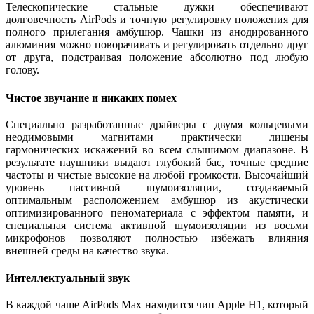
Телескопические стальные дужки обеспечивают
долговечность AirPods и точную регулировку положения для
полного прилегания амбушюр. Чашки из анодированного
алюминия можно поворачивать и регулировать отдельно друг
от друга, подстраивая положение абсолютно под любую
голову.
Чистое звучание и никаких помех
Специально разработанные драйверы с двумя кольцевыми
неодимовыми магнитами практически лишены
гармонических искажений во всем слышимом диапазоне. В
результате наушники выдают глубокий бас, точные средние
частоты и чистые высокие на любой громкости. Высочайший
уровень пассивной шумоизоляции, создаваемый
оптимальным расположением амбушюр из акустически
оптимизированного пеноматериала с эффектом памяти, и
специальная система активной шумоизоляции из восьми
микрофонов позволяют полностью избежать влияния
внешней среды на качество звука.
Интеллектуальный звук
В каждой чаше AirPods Max находится чип Apple H1, который