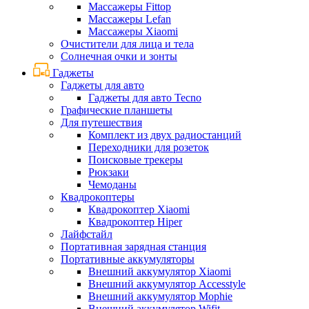
Массажеры Fittop
Массажеры Lefan
Массажеры Xiaomi
Очистители для лица и тела
Солнечная очки и зонты
Гаджеты
Гаджеты для авто
Гаджеты для авто Tecno
Графические планшеты
Для путешествия
Комплект из двух радиостанций
Переходники для розеток
Поисковые трекеры
Рюкзаки
Чемоданы
Квадрокоптеры
Квадрокоптер Xiaomi
Квадрокоптер Hiper
Лайфстайл
Портативная зарядная станция
Портативные аккумуляторы
Внешний аккумулятор Xiaomi
Внешний аккумулятор Accesstyle
Внешний аккумулятор Mophie
Внешний аккумулятор Wifit