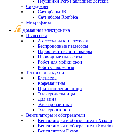
Наушники Pero накладные детские
Саундбары
Саундбары JBL
Саундбары Rombica
Микрофоны
Домашняя электроника
Пылесосы
Аксессуары к пылесосам
Беспроводные пылесосы
Пароочистители и швабры
Проводные пылесосы
Робот для мойки окон
Роботы-пылесосы
Техника для кухни
Блендеры
Кофемашины
Приготовление пищи
Электромельницы
Для вина
Электрочайники
Электроштопор
Вентиляторы и обогреватели
Вентиляторы и обогреватели Xiaomi
Вентиляторы и обогреватели Smartmi
Вентиляторы Dyson