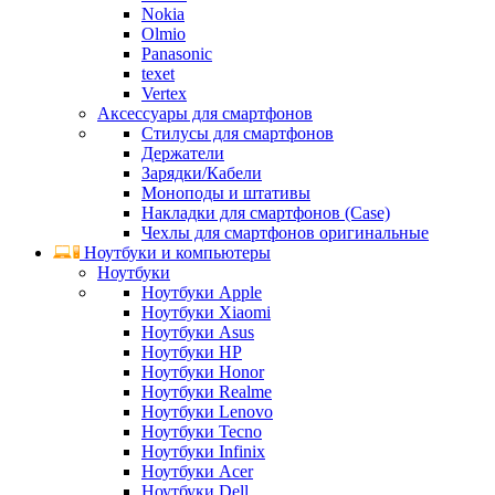
Nokia
Olmio
Panasonic
texet
Vertex
Аксессуары для смартфонов
Стилусы для смартфонов
Держатели
Зарядки/Кабели
Моноподы и штативы
Накладки для смартфонов (Case)
Чехлы для смартфонов оригинальные
Ноутбуки и компьютеры
Ноутбуки
Ноутбуки Apple
Ноутбуки Xiaomi
Ноутбуки Asus
Ноутбуки HP
Ноутбуки Honor
Ноутбуки Realme
Ноутбуки Lenovo
Ноутбуки Tecno
Ноутбуки Infinix
Ноутбуки Acer
Ноутбуки Dell