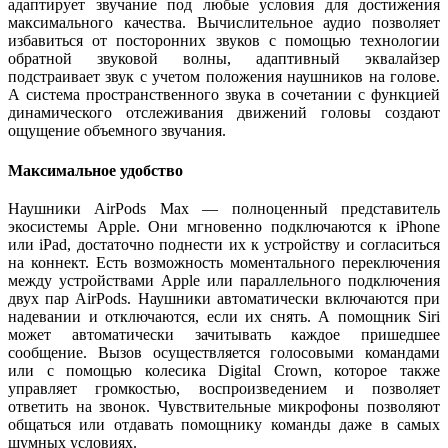
адаптирует звучание под любые условия для достижения
максимального качества. Вычислительное аудио позволяет
избавиться от посторонних звуков с помощью технологии
обратной звуковой волны, адаптивный эквалайзер
подстраивает звук с учетом положения наушников на голове.
А система пространственного звука в сочетании с функцией
динамического отслеживания движений головы создают
ощущение объемного звучания.
Максимальное удобство
Наушники AirPods Max — полноценный представитель
экосистемы Apple. Они мгновенно подключаются к iPhone
или iPad, достаточно поднести их к устройству и согласиться
на коннект. Есть возможность моментального переключения
между устройствами Apple или параллельного подключения
двух пар AirPods. Наушники автоматически включаются при
надевании и отключаются, если их снять. А помощник Siri
может автоматически зачитывать каждое пришедшее
сообщение. Вызов осуществляется голосовыми командами
или с помощью колесика Digital Crown, которое также
управляет громкостью, воспроизведением и позволяет
ответить на звонок. Чувствительные микрофоны позволяют
общаться или отдавать помощнику команды даже в самых
шумных условиях.