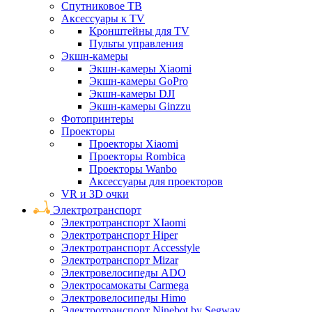
Спутниковое ТВ
Аксессуары к TV
Кронштейны для TV
Пульты управления
Экшн-камеры
Экшн-камеры Xiaomi
Экшн-камеры GoPro
Экшн-камеры DJI
Экшн-камеры Ginzzu
Фотопринтеры
Проекторы
Проекторы Xiaomi
Проекторы Rombica
Проекторы Wanbo
Аксессуары для проекторов
VR и 3D очки
Электротранспорт
Электротранспорт XIaomi
Электротранспорт Hiper
Электротранспорт Accesstyle
Электротранспорт Mizar
Электровелосипеды ADO
Электросамокаты Carmega
Электровелосипеды Himo
Электротранспорт Ninebot by Segway