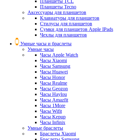
Планшеты TCL
Планшеты Tecno
Аксессуары для планшетов
Клавиатуры для планшетов
Стилусы для планшетов
Сумки для планшетов Apple IPads
Чехлы для планшетов
Умные часы и браслеты
Умные часы
Часы Apple Watch
Часы Xiaomi
Часы Samsung
Часы Huawei
Часы Honor
Часы Realme
Часы Geozon
Часы Haylou
Часы Amazfit
Часы 1More
Часы Wifit
Часы Kepup
Часы Infinix
Умные браслеты
Браслеты Xiaomi
Браслеты Samsung