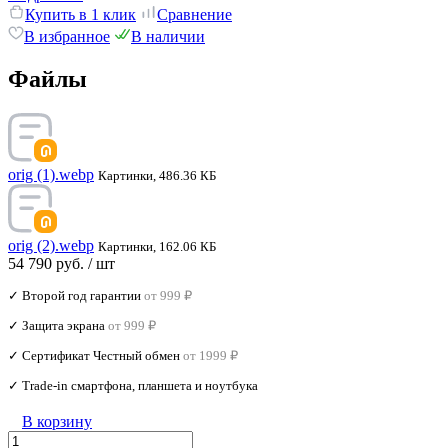
Купить в 1 клик
Сравнение
В избранное
В наличии
Файлы
orig (1).webp
Картинки, 486.36 КБ
orig (2).webp
Картинки, 162.06 КБ
54 790 руб.
/ шт
✓ Второй год гарантии
от 999 ₽
✓ Защита экрана
от 999 ₽
✓ Сертификат Честный обмен
от 1999 ₽
✓ Trade‑in смартфона, планшета и ноутбука
В корзину