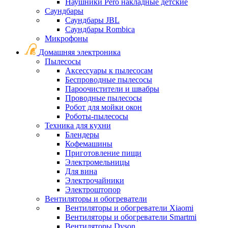
Наушники Pero накладные детские
Саундбары
Саундбары JBL
Саундбары Rombica
Микрофоны
Домашняя электроника
Пылесосы
Аксессуары к пылесосам
Беспроводные пылесосы
Пароочистители и швабры
Проводные пылесосы
Робот для мойки окон
Роботы-пылесосы
Техника для кухни
Блендеры
Кофемашины
Приготовление пищи
Электромельницы
Для вина
Электрочайники
Электроштопор
Вентиляторы и обогреватели
Вентиляторы и обогреватели Xiaomi
Вентиляторы и обогреватели Smartmi
Вентиляторы Dyson