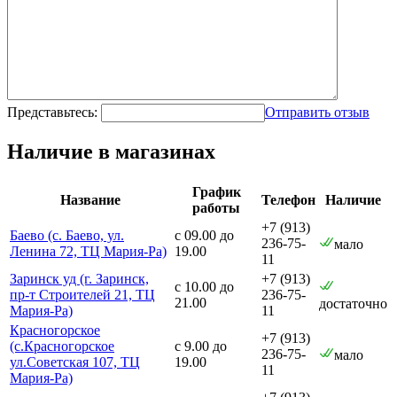
Представьтесь:
Отправить отзыв
Наличие в магазинах
График
Название
Телефон
Наличие
работы
+7 (913)
Баево (с. Баево, ул.
с 09.00 до
236-75-
мало
Ленина 72, ТЦ Мария-Ра)
19.00
11
Заринск уд (г. Заринск,
+7 (913)
с 10.00 до
пр-т Строителей 21, ТЦ
236-75-
21.00
достаточно
Мария-Ра)
11
Красногорское
+7 (913)
(с.Красногорское
с 9.00 до
236-75-
мало
ул.Советская 107, ТЦ
19.00
11
Мария-Ра)