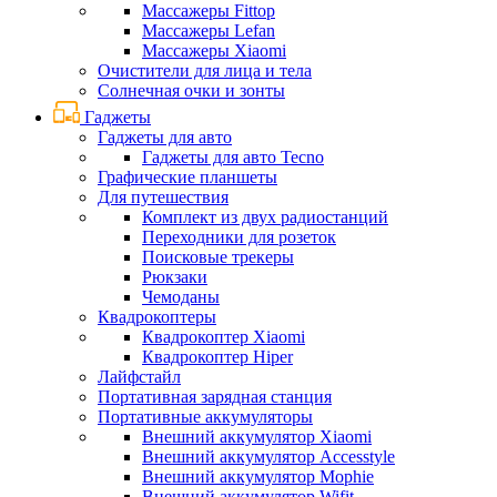
Массажеры Fittop
Массажеры Lefan
Массажеры Xiaomi
Очистители для лица и тела
Солнечная очки и зонты
Гаджеты
Гаджеты для авто
Гаджеты для авто Tecno
Графические планшеты
Для путешествия
Комплект из двух радиостанций
Переходники для розеток
Поисковые трекеры
Рюкзаки
Чемоданы
Квадрокоптеры
Квадрокоптер Xiaomi
Квадрокоптер Hiper
Лайфстайл
Портативная зарядная станция
Портативные аккумуляторы
Внешний аккумулятор Xiaomi
Внешний аккумулятор Accesstyle
Внешний аккумулятор Mophie
Внешний аккумулятор Wifit