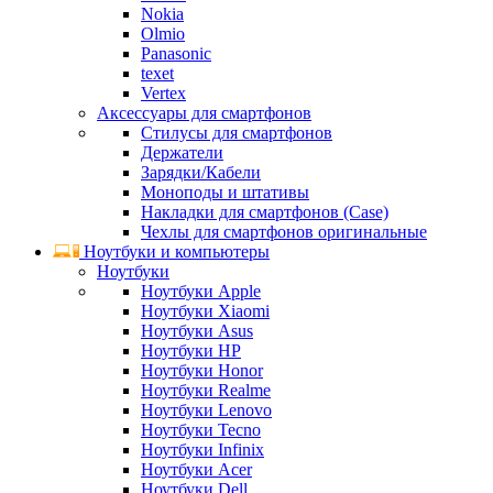
Nokia
Olmio
Panasonic
texet
Vertex
Аксессуары для смартфонов
Стилусы для смартфонов
Держатели
Зарядки/Кабели
Моноподы и штативы
Накладки для смартфонов (Case)
Чехлы для смартфонов оригинальные
Ноутбуки и компьютеры
Ноутбуки
Ноутбуки Apple
Ноутбуки Xiaomi
Ноутбуки Asus
Ноутбуки HP
Ноутбуки Honor
Ноутбуки Realme
Ноутбуки Lenovo
Ноутбуки Tecno
Ноутбуки Infinix
Ноутбуки Acer
Ноутбуки Dell