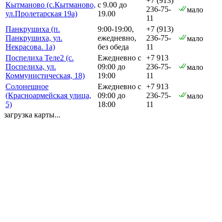
+7 (913)
Кытманово (с.Кытманово,
с 9.00 до
236-75-
мало
ул.Пролетарская 19а)
19.00
11
Панкрушиха (п.
9:00-19:00,
+7 (913)
Панкрушиха, ул.
ежедневно,
236-75-
мало
Некрасова. 1а)
без обеда
11
Поспелиха Теле2 (с.
Ежедневно с
+7 913
Поспелиха, ул.
09:00 до
236-75-
мало
Коммунистическая, 18)
19:00
11
Солонешное
Ежедневно с
+7 913
(Красноармейская улица,
09:00 до
236-75-
мало
5)
18:00
11
загрузка карты...