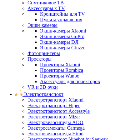
Спутниковое ТВ
Аксессуары к TV
Кронштейны для TV
Пульты управления
Экшн-камеры
Экшн-камеры Xiaomi
Экшн-камеры GoPro
Экшн-камеры DJI
Экшн-камеры Ginzzu
Фотопринтеры
Проекторы
Проекторы Xiaomi
Проекторы Rombica
Проекторы Wanbo
Аксессуары для проекторов
VR и 3D очки
Электротранспорт
Электротранспорт XIaomi
Электротранспорт Hiper
Электротранспорт Accesstyle
Электротранспорт Mizar
Электровелосипеды ADO
Электросамокаты Carmega
Электровелосипеды Himo
Электротранспорт Ninebot by Segway