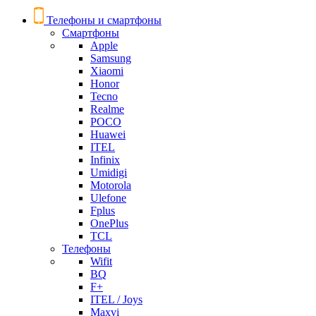
Телефоны и смартфоны
Смартфоны
Apple
Samsung
Xiaomi
Honor
Tecno
Realme
POCO
Huawei
ITEL
Infinix
Umidigi
Motorola
Ulefone
Fplus
OnePlus
TCL
Телефоны
Wifit
BQ
F+
ITEL / Joys
Maxvi