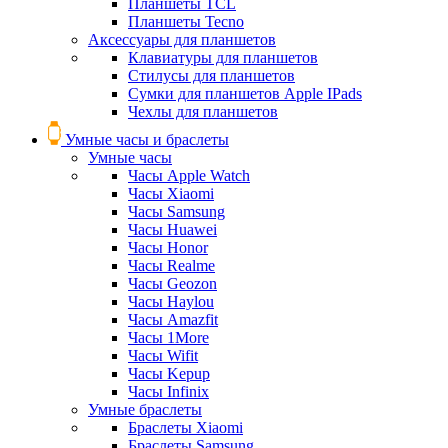
Планшеты TCL
Планшеты Tecno
Аксессуары для планшетов
Клавиатуры для планшетов
Стилусы для планшетов
Сумки для планшетов Apple IPads
Чехлы для планшетов
Умные часы и браслеты
Умные часы
Часы Apple Watch
Часы Xiaomi
Часы Samsung
Часы Huawei
Часы Honor
Часы Realme
Часы Geozon
Часы Haylou
Часы Amazfit
Часы 1More
Часы Wifit
Часы Kepup
Часы Infinix
Умные браслеты
Браслеты Xiaomi
Браслеты Samsung