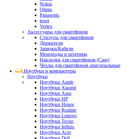
Nokia
Olmio
Panasonic
texet
Vertex
Аксессуары для смартфонов
Стилусы для смартфонов
Держатели
Зарядки/Кабели
Моноподы и штативы
Накладки для смартфонов (Case)
Чехлы для смартфонов оригинальные
Ноутбуки и компьютеры
Ноутбуки
Ноутбуки Apple
Ноутбуки Xiaomi
Ноутбуки Asus
Ноутбуки HP
Ноутбуки Honor
Ноутбуки Realme
Ноутбуки Lenovo
Ноутбуки Tecno
Ноутбуки Infinix
Ноутбуки Acer
Ноутбуки Dell