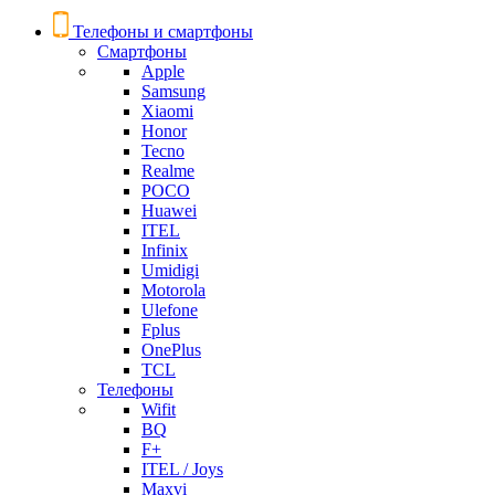
Телефоны и смартфоны
Смартфоны
Apple
Samsung
Xiaomi
Honor
Tecno
Realme
POCO
Huawei
ITEL
Infinix
Umidigi
Motorola
Ulefone
Fplus
OnePlus
TCL
Телефоны
Wifit
BQ
F+
ITEL / Joys
Maxvi