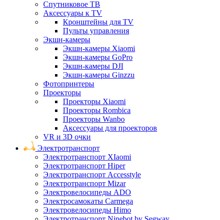
Спутниковое ТВ
Аксессуары к TV
Кронштейны для TV
Пульты управления
Экшн-камеры
Экшн-камеры Xiaomi
Экшн-камеры GoPro
Экшн-камеры DJI
Экшн-камеры Ginzzu
Фотопринтеры
Проекторы
Проекторы Xiaomi
Проекторы Rombica
Проекторы Wanbo
Аксессуары для проекторов
VR и 3D очки
Электротранспорт
Электротранспорт XIaomi
Электротранспорт Hiper
Электротранспорт Accesstyle
Электротранспорт Mizar
Электровелосипеды ADO
Электросамокаты Carmega
Электровелосипеды Himo
Электротранспорт Ninebot by Segway