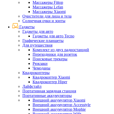
Массажеры Fittop
Массажеры Lefan
Массажеры Xiaomi
Очистители для лица и тела
Солнечная очки и зонты
Гаджеты
Гаджеты для авто
Гаджеты для авто Tecno
Графические планшеты
Для путешествия
Комплект из двух радиостанций
Переходники для розеток
Поисковые трекеры
Рюкзаки
Чемоданы
Квадрокоптеры
Квадрокоптер Xiaomi
Квадрокоптер Hiper
Лайфстайл
Портативная зарядная станция
Портативные аккумуляторы
Внешний аккумулятор Xiaomi
Внешний аккумулятор Accesstyle
Внешний аккумулятор Mophie
Внешний аккумулятор Wifit