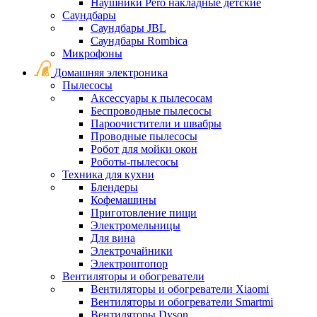
Наушники Pero накладные детские
Саундбары
Саундбары JBL
Саундбары Rombica
Микрофоны
Домашняя электроника
Пылесосы
Аксессуары к пылесосам
Беспроводные пылесосы
Пароочистители и швабры
Проводные пылесосы
Робот для мойки окон
Роботы-пылесосы
Техника для кухни
Блендеры
Кофемашины
Приготовление пищи
Электромельницы
Для вина
Электрочайники
Электроштопор
Вентиляторы и обогреватели
Вентиляторы и обогреватели Xiaomi
Вентиляторы и обогреватели Smartmi
Вентиляторы Dyson