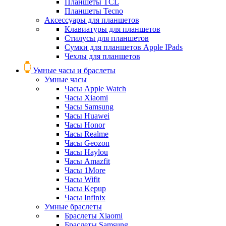
Планшеты TCL
Планшеты Tecno
Аксессуары для планшетов
Клавиатуры для планшетов
Стилусы для планшетов
Сумки для планшетов Apple IPads
Чехлы для планшетов
Умные часы и браслеты
Умные часы
Часы Apple Watch
Часы Xiaomi
Часы Samsung
Часы Huawei
Часы Honor
Часы Realme
Часы Geozon
Часы Haylou
Часы Amazfit
Часы 1More
Часы Wifit
Часы Kepup
Часы Infinix
Умные браслеты
Браслеты Xiaomi
Браслеты Samsung