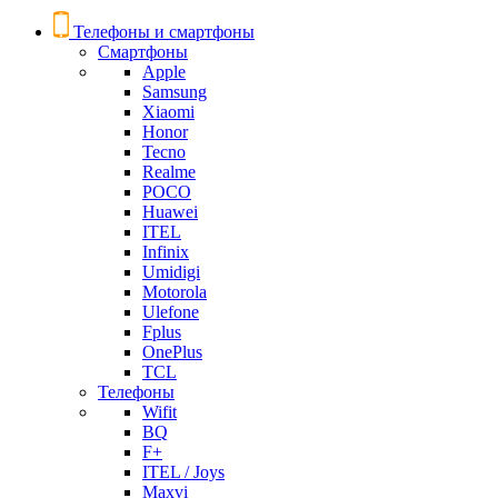
Телефоны и смартфоны
Смартфоны
Apple
Samsung
Xiaomi
Honor
Tecno
Realme
POCO
Huawei
ITEL
Infinix
Umidigi
Motorola
Ulefone
Fplus
OnePlus
TCL
Телефоны
Wifit
BQ
F+
ITEL / Joys
Maxvi