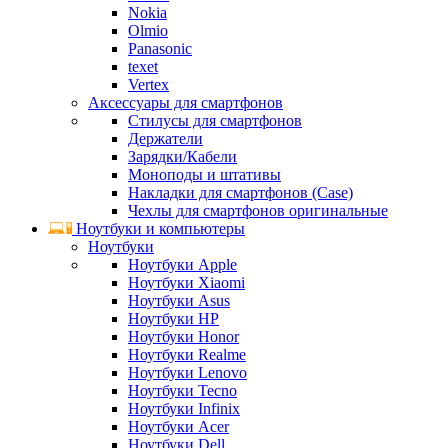
Nokia
Olmio
Panasonic
texet
Vertex
Аксессуары для смартфонов
Стилусы для смартфонов
Держатели
Зарядки/Кабели
Моноподы и штативы
Накладки для смартфонов (Case)
Чехлы для смартфонов оригинальные
Ноутбуки и компьютеры
Ноутбуки
Ноутбуки Apple
Ноутбуки Xiaomi
Ноутбуки Asus
Ноутбуки HP
Ноутбуки Honor
Ноутбуки Realme
Ноутбуки Lenovo
Ноутбуки Tecno
Ноутбуки Infinix
Ноутбуки Acer
Ноутбуки Dell