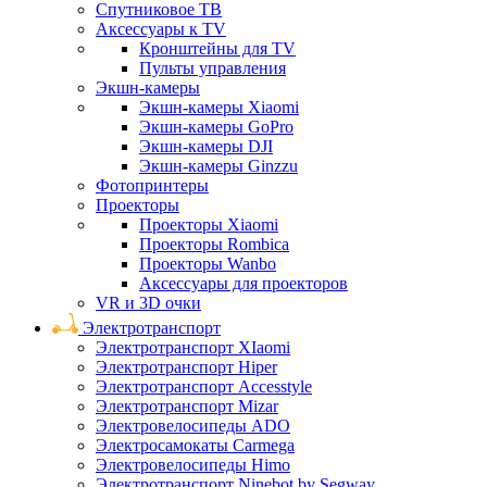
Спутниковое ТВ
Аксессуары к TV
Кронштейны для TV
Пульты управления
Экшн-камеры
Экшн-камеры Xiaomi
Экшн-камеры GoPro
Экшн-камеры DJI
Экшн-камеры Ginzzu
Фотопринтеры
Проекторы
Проекторы Xiaomi
Проекторы Rombica
Проекторы Wanbo
Аксессуары для проекторов
VR и 3D очки
Электротранспорт
Электротранспорт XIaomi
Электротранспорт Hiper
Электротранспорт Accesstyle
Электротранспорт Mizar
Электровелосипеды ADO
Электросамокаты Carmega
Электровелосипеды Himo
Электротранспорт Ninebot by Segway