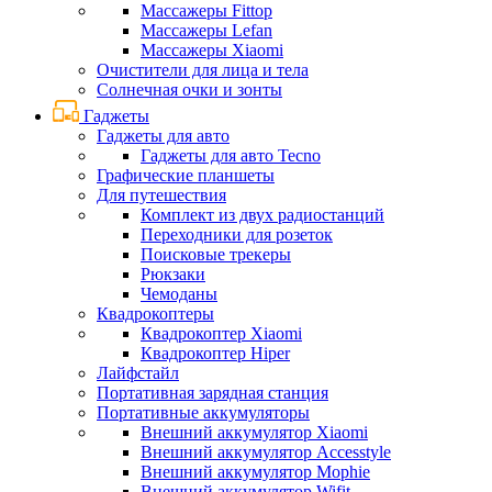
Массажеры Fittop
Массажеры Lefan
Массажеры Xiaomi
Очистители для лица и тела
Солнечная очки и зонты
Гаджеты
Гаджеты для авто
Гаджеты для авто Tecno
Графические планшеты
Для путешествия
Комплект из двух радиостанций
Переходники для розеток
Поисковые трекеры
Рюкзаки
Чемоданы
Квадрокоптеры
Квадрокоптер Xiaomi
Квадрокоптер Hiper
Лайфстайл
Портативная зарядная станция
Портативные аккумуляторы
Внешний аккумулятор Xiaomi
Внешний аккумулятор Accesstyle
Внешний аккумулятор Mophie
Внешний аккумулятор Wifit