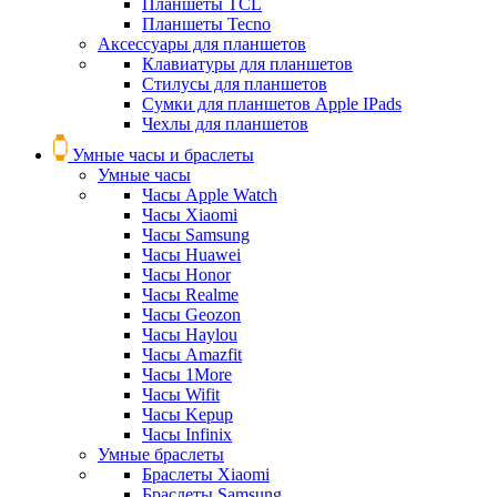
Планшеты TCL
Планшеты Tecno
Аксессуары для планшетов
Клавиатуры для планшетов
Стилусы для планшетов
Сумки для планшетов Apple IPads
Чехлы для планшетов
Умные часы и браслеты
Умные часы
Часы Apple Watch
Часы Xiaomi
Часы Samsung
Часы Huawei
Часы Honor
Часы Realme
Часы Geozon
Часы Haylou
Часы Amazfit
Часы 1More
Часы Wifit
Часы Kepup
Часы Infinix
Умные браслеты
Браслеты Xiaomi
Браслеты Samsung