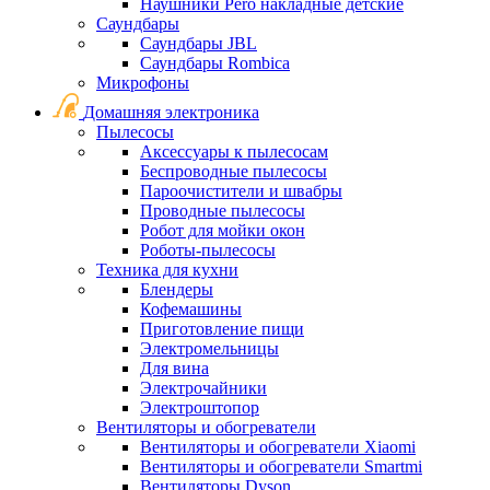
Наушники Pero накладные детские
Саундбары
Саундбары JBL
Саундбары Rombica
Микрофоны
Домашняя электроника
Пылесосы
Аксессуары к пылесосам
Беспроводные пылесосы
Пароочистители и швабры
Проводные пылесосы
Робот для мойки окон
Роботы-пылесосы
Техника для кухни
Блендеры
Кофемашины
Приготовление пищи
Электромельницы
Для вина
Электрочайники
Электроштопор
Вентиляторы и обогреватели
Вентиляторы и обогреватели Xiaomi
Вентиляторы и обогреватели Smartmi
Вентиляторы Dyson