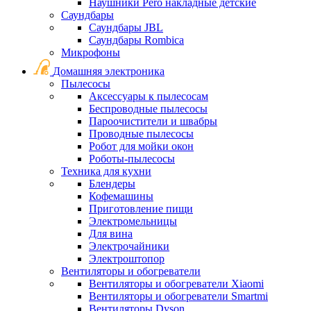
Наушники Pero накладные детские
Саундбары
Саундбары JBL
Саундбары Rombica
Микрофоны
Домашняя электроника
Пылесосы
Аксессуары к пылесосам
Беспроводные пылесосы
Пароочистители и швабры
Проводные пылесосы
Робот для мойки окон
Роботы-пылесосы
Техника для кухни
Блендеры
Кофемашины
Приготовление пищи
Электромельницы
Для вина
Электрочайники
Электроштопор
Вентиляторы и обогреватели
Вентиляторы и обогреватели Xiaomi
Вентиляторы и обогреватели Smartmi
Вентиляторы Dyson