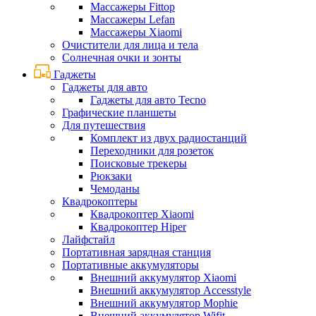
Массажеры Fittop
Массажеры Lefan
Массажеры Xiaomi
Очистители для лица и тела
Солнечная очки и зонты
Гаджеты
Гаджеты для авто
Гаджеты для авто Tecno
Графические планшеты
Для путешествия
Комплект из двух радиостанций
Переходники для розеток
Поисковые трекеры
Рюкзаки
Чемоданы
Квадрокоптеры
Квадрокоптер Xiaomi
Квадрокоптер Hiper
Лайфстайл
Портативная зарядная станция
Портативные аккумуляторы
Внешний аккумулятор Xiaomi
Внешний аккумулятор Accesstyle
Внешний аккумулятор Mophie
Внешний аккумулятор Wifit