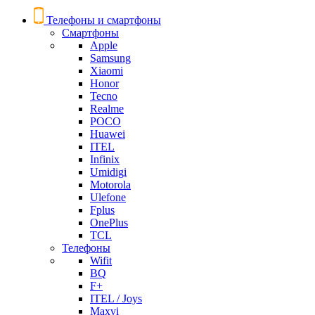
Телефоны и смартфоны
Смартфоны
Apple
Samsung
Xiaomi
Honor
Tecno
Realme
POCO
Huawei
ITEL
Infinix
Umidigi
Motorola
Ulefone
Fplus
OnePlus
TCL
Телефоны
Wifit
BQ
F+
ITEL / Joys
Maxvi