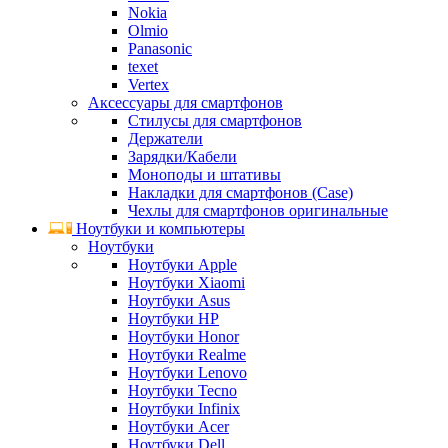
Nokia
Olmio
Panasonic
texet
Vertex
Аксессуары для смартфонов
Стилусы для смартфонов
Держатели
Зарядки/Кабели
Моноподы и штативы
Накладки для смартфонов (Case)
Чехлы для смартфонов оригинальные
Ноутбуки и компьютеры
Ноутбуки
Ноутбуки Apple
Ноутбуки Xiaomi
Ноутбуки Asus
Ноутбуки HP
Ноутбуки Honor
Ноутбуки Realme
Ноутбуки Lenovo
Ноутбуки Tecno
Ноутбуки Infinix
Ноутбуки Acer
Ноутбуки Dell