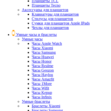
Планшеты TCL
Планшеты Tecno
Аксессуары для планшетов
Клавиатуры для планшетов
Стилусы для планшетов
Сумки для планшетов Apple IPads
Чехлы для планшетов
Умные часы и браслеты
Умные часы
Часы Apple Watch
Часы Xiaomi
Часы Samsung
Часы Huawei
Часы Honor
Часы Realme
Часы Geozon
Часы Haylou
Часы Amazfit
Часы 1More
Часы Wifit
Часы Kepup
Часы Infinix
Умные браслеты
Браслеты Xiaomi
Браслеты Samsung