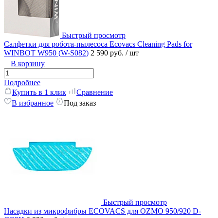
Быстрый просмотр
Салфетки для робота-пылесоса Ecovacs Cleaning Pads for
WINBOT W950 (W-S082)
2 590 руб.
/ шт
В корзину
Подробнее
Купить в 1 клик
Сравнение
В избранное
Под заказ
Быстрый просмотр
Насадки из микрофибры ECOVACS для OZMO 950/920 D-