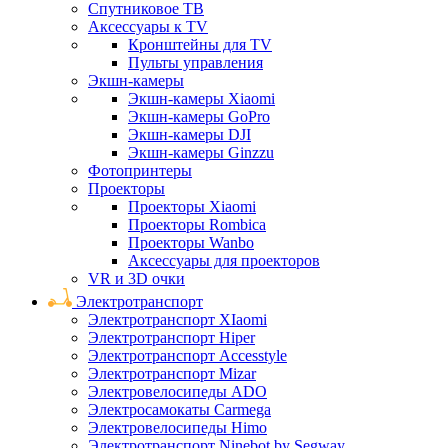
Спутниковое ТВ
Аксессуары к TV
Кронштейны для TV
Пульты управления
Экшн-камеры
Экшн-камеры Xiaomi
Экшн-камеры GoPro
Экшн-камеры DJI
Экшн-камеры Ginzzu
Фотопринтеры
Проекторы
Проекторы Xiaomi
Проекторы Rombica
Проекторы Wanbo
Аксессуары для проекторов
VR и 3D очки
Электротранспорт
Электротранспорт XIaomi
Электротранспорт Hiper
Электротранспорт Accesstyle
Электротранспорт Mizar
Электровелосипеды ADO
Электросамокаты Carmega
Электровелосипеды Himo
Электротранспорт Ninebot by Segway