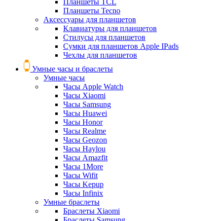
Планшеты TCL
Планшеты Tecno
Аксессуары для планшетов
Клавиатуры для планшетов
Стилусы для планшетов
Сумки для планшетов Apple IPads
Чехлы для планшетов
Умные часы и браслеты
Умные часы
Часы Apple Watch
Часы Xiaomi
Часы Samsung
Часы Huawei
Часы Honor
Часы Realme
Часы Geozon
Часы Haylou
Часы Amazfit
Часы 1More
Часы Wifit
Часы Kepup
Часы Infinix
Умные браслеты
Браслеты Xiaomi
Браслеты Samsung