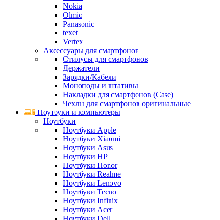
Nokia
Olmio
Panasonic
texet
Vertex
Аксессуары для смартфонов
Стилусы для смартфонов
Держатели
Зарядки/Кабели
Моноподы и штативы
Накладки для смартфонов (Case)
Чехлы для смартфонов оригинальные
Ноутбуки и компьютеры
Ноутбуки
Ноутбуки Apple
Ноутбуки Xiaomi
Ноутбуки Asus
Ноутбуки HP
Ноутбуки Honor
Ноутбуки Realme
Ноутбуки Lenovo
Ноутбуки Tecno
Ноутбуки Infinix
Ноутбуки Acer
Ноутбуки Dell