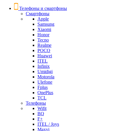
Телефоны и смартфоны
Смартфоны
Apple
Samsung
Xiaomi
Honor
Tecno
Realme
POCO
Huawei
ITEL
Infinix
Umidigi
Motorola
Ulefone
Fplus
OnePlus
TCL
Телефоны
Wifit
BQ
F+
ITEL / Joys
Maxvi