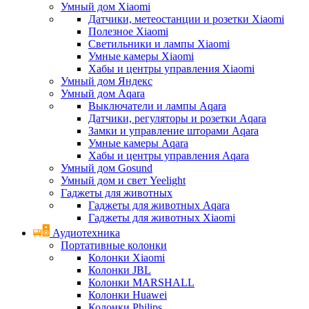
Умный дом Xiaomi
Датчики, метеостанции и розетки Xiaomi
Полезное Xiaomi
Светильники и лампы Xiaomi
Умные камеры Xiaomi
Хабы и центры управления Xiaomi
Умный дом Яндекс
Умный дом Aqara
Выключатели и лампы Aqara
Датчики, регуляторы и розетки Aqara
Замки и управление шторами Aqara
Умные камеры Aqara
Хабы и центры управления Aqara
Умный дом Gosund
Умный дом и свет Yeelight
Гаджеты для животных
Гаджеты для животных Aqara
Гаджеты для животных Xiaomi
Аудиотехника
Портативные колонки
Колонки Xiaomi
Колонки JBL
Колонки MARSHALL
Колонки Huawei
Колонки Philips