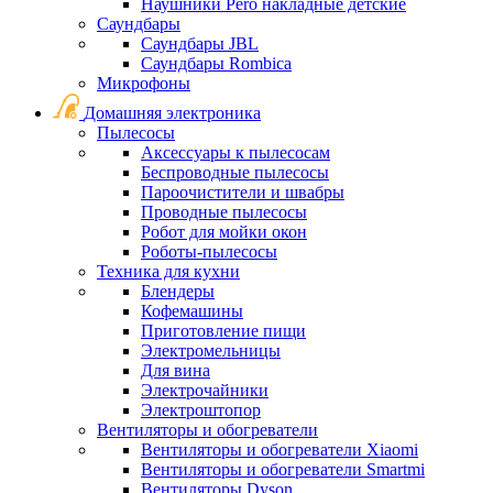
Наушники Pero накладные детские
Саундбары
Саундбары JBL
Саундбары Rombica
Микрофоны
Домашняя электроника
Пылесосы
Аксессуары к пылесосам
Беспроводные пылесосы
Пароочистители и швабры
Проводные пылесосы
Робот для мойки окон
Роботы-пылесосы
Техника для кухни
Блендеры
Кофемашины
Приготовление пищи
Электромельницы
Для вина
Электрочайники
Электроштопор
Вентиляторы и обогреватели
Вентиляторы и обогреватели Xiaomi
Вентиляторы и обогреватели Smartmi
Вентиляторы Dyson