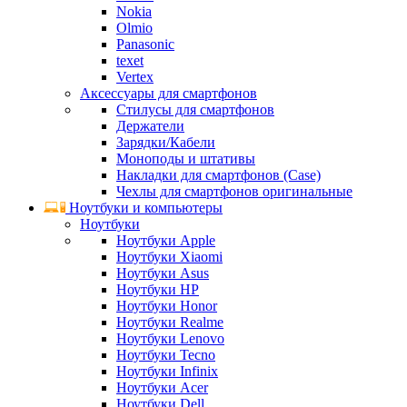
Nokia
Olmio
Panasonic
texet
Vertex
Аксессуары для смартфонов
Стилусы для смартфонов
Держатели
Зарядки/Кабели
Моноподы и штативы
Накладки для смартфонов (Case)
Чехлы для смартфонов оригинальные
Ноутбуки и компьютеры
Ноутбуки
Ноутбуки Apple
Ноутбуки Xiaomi
Ноутбуки Asus
Ноутбуки HP
Ноутбуки Honor
Ноутбуки Realme
Ноутбуки Lenovo
Ноутбуки Tecno
Ноутбуки Infinix
Ноутбуки Acer
Ноутбуки Dell