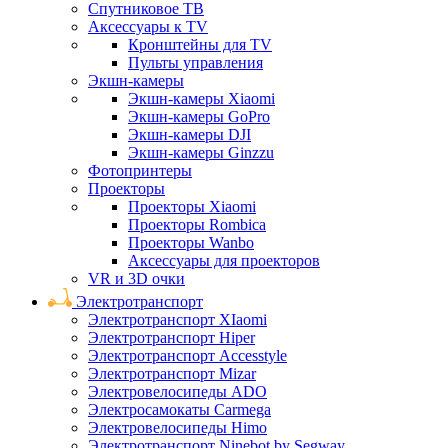
Спутниковое ТВ
Аксессуары к TV
Кронштейны для TV
Пульты управления
Экшн-камеры
Экшн-камеры Xiaomi
Экшн-камеры GoPro
Экшн-камеры DJI
Экшн-камеры Ginzzu
Фотопринтеры
Проекторы
Проекторы Xiaomi
Проекторы Rombica
Проекторы Wanbo
Аксессуары для проекторов
VR и 3D очки
Электротранспорт
Электротранспорт XIaomi
Электротранспорт Hiper
Электротранспорт Accesstyle
Электротранспорт Mizar
Электровелосипеды ADO
Электросамокаты Carmega
Электровелосипеды Himo
Электротранспорт Ninebot by Segway