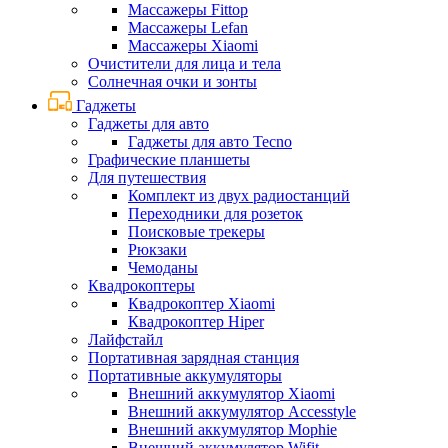
Массажеры Fittop
Массажеры Lefan
Массажеры Xiaomi
Очистители для лица и тела
Солнечная очки и зонты
Гаджеты
Гаджеты для авто
Гаджеты для авто Tecno
Графические планшеты
Для путешествия
Комплект из двух радиостанций
Переходники для розеток
Поисковые трекеры
Рюкзаки
Чемоданы
Квадрокоптеры
Квадрокоптер Xiaomi
Квадрокоптер Hiper
Лайфстайл
Портативная зарядная станция
Портативные аккумуляторы
Внешний аккумулятор Xiaomi
Внешний аккумулятор Accesstyle
Внешний аккумулятор Mophie
Внешний аккумулятор Wifit