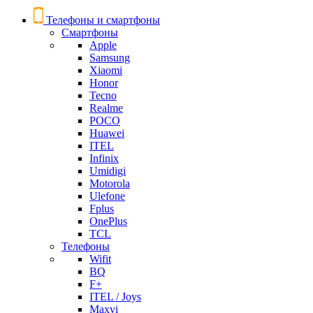
Телефоны и смартфоны
Смартфоны
Apple
Samsung
Xiaomi
Honor
Tecno
Realme
POCO
Huawei
ITEL
Infinix
Umidigi
Motorola
Ulefone
Fplus
OnePlus
TCL
Телефоны
Wifit
BQ
F+
ITEL / Joys
Maxvi