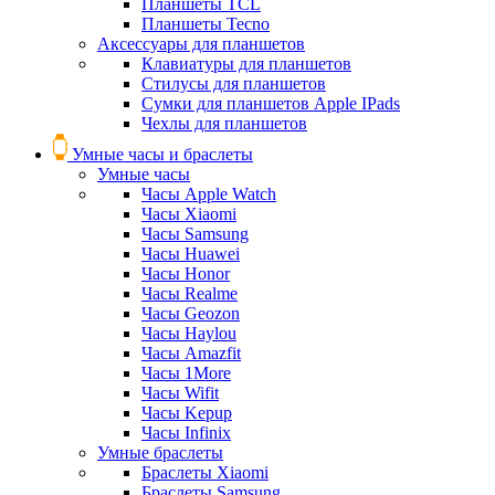
Планшеты TCL
Планшеты Tecno
Аксессуары для планшетов
Клавиатуры для планшетов
Стилусы для планшетов
Сумки для планшетов Apple IPads
Чехлы для планшетов
Умные часы и браслеты
Умные часы
Часы Apple Watch
Часы Xiaomi
Часы Samsung
Часы Huawei
Часы Honor
Часы Realme
Часы Geozon
Часы Haylou
Часы Amazfit
Часы 1More
Часы Wifit
Часы Kepup
Часы Infinix
Умные браслеты
Браслеты Xiaomi
Браслеты Samsung