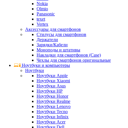
Nokia
Olmio
Panasonic
texet
Vertex
Аксессуары для смартфонов
Стилусы для смартфонов
Держатели
Зарядки/Кабели
Моноподы и штативы
Накладки для смартфонов (Case)
Чехлы для смартфонов оригинальные
Ноутбуки и компьютеры
Ноутбуки
Ноутбуки Apple
Ноутбуки Xiaomi
Ноутбуки Asus
Ноутбуки HP
Ноутбуки Honor
Ноутбуки Realme
Ноутбуки Lenovo
Ноутбуки Tecno
Ноутбуки Infinix
Ноутбуки Acer
Ноутбуки Dell