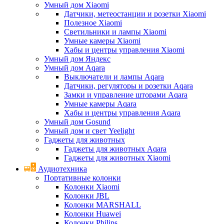
Умный дом Xiaomi
Датчики, метеостанции и розетки Xiaomi
Полезное Xiaomi
Светильники и лампы Xiaomi
Умные камеры Xiaomi
Хабы и центры управления Xiaomi
Умный дом Яндекс
Умный дом Aqara
Выключатели и лампы Aqara
Датчики, регуляторы и розетки Aqara
Замки и управление шторами Aqara
Умные камеры Aqara
Хабы и центры управления Aqara
Умный дом Gosund
Умный дом и свет Yeelight
Гаджеты для животных
Гаджеты для животных Aqara
Гаджеты для животных Xiaomi
Аудиотехника
Портативные колонки
Колонки Xiaomi
Колонки JBL
Колонки MARSHALL
Колонки Huawei
Колонки Philips