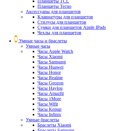
Планшеты TCL
Планшеты Tecno
Аксессуары для планшетов
Клавиатуры для планшетов
Стилусы для планшетов
Сумки для планшетов Apple IPads
Чехлы для планшетов
Умные часы и браслеты
Умные часы
Часы Apple Watch
Часы Xiaomi
Часы Samsung
Часы Huawei
Часы Honor
Часы Realme
Часы Geozon
Часы Haylou
Часы Amazfit
Часы 1More
Часы Wifit
Часы Kepup
Часы Infinix
Умные браслеты
Браслеты Xiaomi
Браслеты Samsung