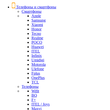
Телефоны и смартфоны
Смартфоны
Apple
Samsung
Xiaomi
Honor
Tecno
Realme
POCO
Huawei
ITEL
Infinix
Umidigi
Motorola
Ulefone
Fplus
OnePlus
TCL
Телефоны
Wifit
BQ
F+
ITEL / Joys
Maxvi