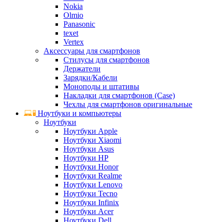
Nokia
Olmio
Panasonic
texet
Vertex
Аксессуары для смартфонов
Стилусы для смартфонов
Держатели
Зарядки/Кабели
Моноподы и штативы
Накладки для смартфонов (Case)
Чехлы для смартфонов оригинальные
Ноутбуки и компьютеры
Ноутбуки
Ноутбуки Apple
Ноутбуки Xiaomi
Ноутбуки Asus
Ноутбуки HP
Ноутбуки Honor
Ноутбуки Realme
Ноутбуки Lenovo
Ноутбуки Tecno
Ноутбуки Infinix
Ноутбуки Acer
Ноутбуки Dell