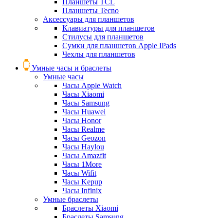
Планшеты TCL
Планшеты Tecno
Аксессуары для планшетов
Клавиатуры для планшетов
Стилусы для планшетов
Сумки для планшетов Apple IPads
Чехлы для планшетов
Умные часы и браслеты
Умные часы
Часы Apple Watch
Часы Xiaomi
Часы Samsung
Часы Huawei
Часы Honor
Часы Realme
Часы Geozon
Часы Haylou
Часы Amazfit
Часы 1More
Часы Wifit
Часы Kepup
Часы Infinix
Умные браслеты
Браслеты Xiaomi
Браслеты Samsung