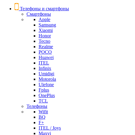
Телефоны и смартфоны
Смартфоны
Apple
Samsung
Xiaomi
Honor
Tecno
Realme
POCO
Huawei
ITEL
Infinix
Umidigi
Motorola
Ulefone
Fplus
OnePlus
TCL
Телефоны
Wifit
BQ
F+
ITEL / Joys
Maxvi