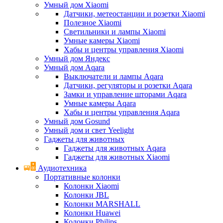
Умный дом Xiaomi
Датчики, метеостанции и розетки Xiaomi
Полезное Xiaomi
Светильники и лампы Xiaomi
Умные камеры Xiaomi
Хабы и центры управления Xiaomi
Умный дом Яндекс
Умный дом Aqara
Выключатели и лампы Aqara
Датчики, регуляторы и розетки Aqara
Замки и управление шторами Aqara
Умные камеры Aqara
Хабы и центры управления Aqara
Умный дом Gosund
Умный дом и свет Yeelight
Гаджеты для животных
Гаджеты для животных Aqara
Гаджеты для животных Xiaomi
Аудиотехника
Портативные колонки
Колонки Xiaomi
Колонки JBL
Колонки MARSHALL
Колонки Huawei
Колонки Philips