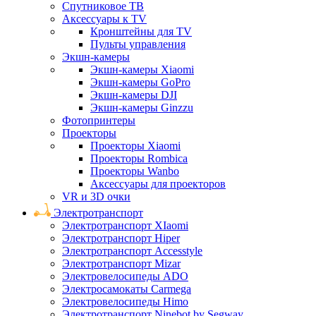
Спутниковое ТВ
Аксессуары к TV
Кронштейны для TV
Пульты управления
Экшн-камеры
Экшн-камеры Xiaomi
Экшн-камеры GoPro
Экшн-камеры DJI
Экшн-камеры Ginzzu
Фотопринтеры
Проекторы
Проекторы Xiaomi
Проекторы Rombica
Проекторы Wanbo
Аксессуары для проекторов
VR и 3D очки
Электротранспорт
Электротранспорт XIaomi
Электротранспорт Hiper
Электротранспорт Accesstyle
Электротранспорт Mizar
Электровелосипеды ADO
Электросамокаты Carmega
Электровелосипеды Himo
Электротранспорт Ninebot by Segway