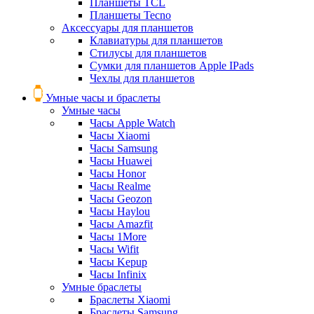
Планшеты TCL
Планшеты Tecno
Аксессуары для планшетов
Клавиатуры для планшетов
Стилусы для планшетов
Сумки для планшетов Apple IPads
Чехлы для планшетов
Умные часы и браслеты
Умные часы
Часы Apple Watch
Часы Xiaomi
Часы Samsung
Часы Huawei
Часы Honor
Часы Realme
Часы Geozon
Часы Haylou
Часы Amazfit
Часы 1More
Часы Wifit
Часы Kepup
Часы Infinix
Умные браслеты
Браслеты Xiaomi
Браслеты Samsung