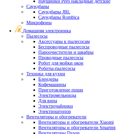
Наушники Pero накладные детские
Саундбары
Саундбары JBL
Саундбары Rombica
Микрофоны
Домашняя электроника
Пылесосы
Аксессуары к пылесосам
Беспроводные пылесосы
Пароочистители и швабры
Проводные пылесосы
Робот для мойки окон
Роботы-пылесосы
Техника для кухни
Блендеры
Кофемашины
Приготовление пищи
Электромельницы
Для вина
Электрочайники
Электроштопор
Вентиляторы и обогреватели
Вентиляторы и обогреватели Xiaomi
Вентиляторы и обогреватели Smartmi
Вентиляторы Dyson