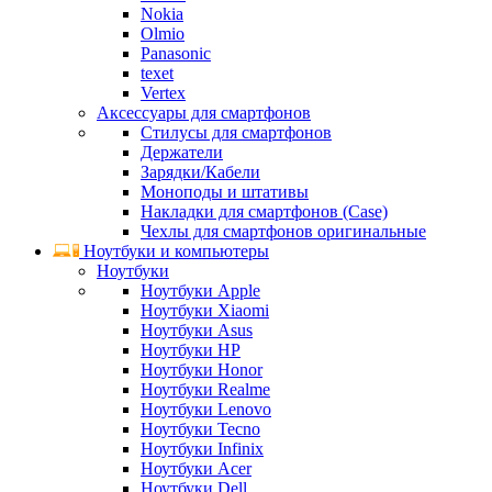
Nokia
Olmio
Panasonic
texet
Vertex
Аксессуары для смартфонов
Стилусы для смартфонов
Держатели
Зарядки/Кабели
Моноподы и штативы
Накладки для смартфонов (Case)
Чехлы для смартфонов оригинальные
Ноутбуки и компьютеры
Ноутбуки
Ноутбуки Apple
Ноутбуки Xiaomi
Ноутбуки Asus
Ноутбуки HP
Ноутбуки Honor
Ноутбуки Realme
Ноутбуки Lenovo
Ноутбуки Tecno
Ноутбуки Infinix
Ноутбуки Acer
Ноутбуки Dell