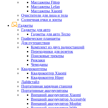
Массажеры Fittop
Массажеры Lefan
Массажеры Xiaomi
Очистители для лица и тела
Солнечная очки и зонты
Гаджеты
Гаджеты для авто
Гаджеты для авто Tecno
Графические планшеты
Для путешествия
Комплект из двух радиостанций
Переходники для розеток
Поисковые трекеры
Рюкзаки
Чемоданы
Квадрокоптеры
Квадрокоптер Xiaomi
Квадрокоптер Hiper
Лайфстайл
Портативная зарядная станция
Портативные аккумуляторы
Внешний аккумулятор Xiaomi
Внешний аккумулятор Accesstyle
Внешний аккумулятор Mophie
Внешний аккумулятор Wifit