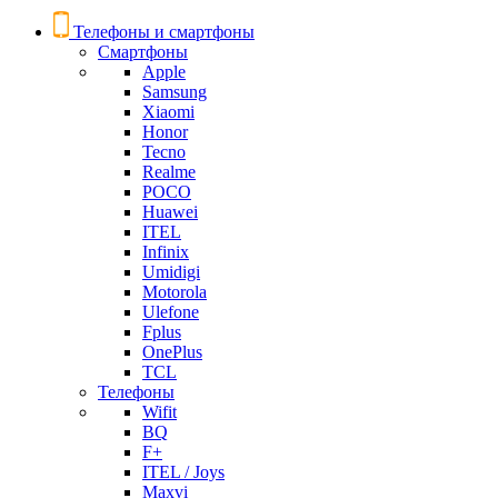
Телефоны и смартфоны
Смартфоны
Apple
Samsung
Xiaomi
Honor
Tecno
Realme
POCO
Huawei
ITEL
Infinix
Umidigi
Motorola
Ulefone
Fplus
OnePlus
TCL
Телефоны
Wifit
BQ
F+
ITEL / Joys
Maxvi