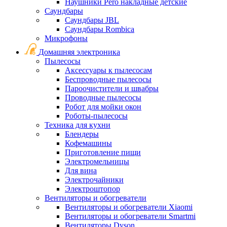
Наушники Pero накладные детские
Саундбары
Саундбары JBL
Саундбары Rombica
Микрофоны
Домашняя электроника
Пылесосы
Аксессуары к пылесосам
Беспроводные пылесосы
Пароочистители и швабры
Проводные пылесосы
Робот для мойки окон
Роботы-пылесосы
Техника для кухни
Блендеры
Кофемашины
Приготовление пищи
Электромельницы
Для вина
Электрочайники
Электроштопор
Вентиляторы и обогреватели
Вентиляторы и обогреватели Xiaomi
Вентиляторы и обогреватели Smartmi
Вентиляторы Dyson