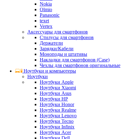
Nokia
Olmio
Panasonic
texet
Vertex
Аксессуары для смартфонов
Стилусы для смартфонов
Держатели
Зарядки/Кабели
Моноподы и штативы
Накладки для смартфонов (Case)
Чехлы для смартфонов оригинальные
Ноутбуки и компьютеры
Ноутбуки
Ноутбуки Apple
Ноутбуки Xiaomi
Ноутбуки Asus
Ноутбуки HP
Ноутбуки Honor
Ноутбуки Realme
Ноутбуки Lenovo
Ноутбуки Tecno
Ноутбуки Infinix
Ноутбуки Acer
Ноутбуки Dell