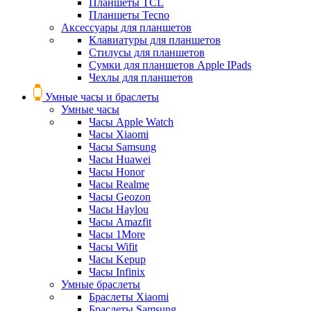
Планшеты TCL
Планшеты Tecno
Аксессуары для планшетов
Клавиатуры для планшетов
Стилусы для планшетов
Сумки для планшетов Apple IPads
Чехлы для планшетов
Умные часы и браслеты
Умные часы
Часы Apple Watch
Часы Xiaomi
Часы Samsung
Часы Huawei
Часы Honor
Часы Realme
Часы Geozon
Часы Haylou
Часы Amazfit
Часы 1More
Часы Wifit
Часы Kepup
Часы Infinix
Умные браслеты
Браслеты Xiaomi
Браслеты Samsung