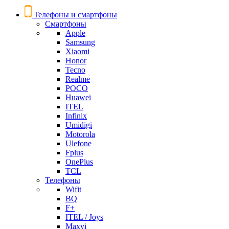
Телефоны и смартфоны
Смартфоны
Apple
Samsung
Xiaomi
Honor
Tecno
Realme
POCO
Huawei
ITEL
Infinix
Umidigi
Motorola
Ulefone
Fplus
OnePlus
TCL
Телефоны
Wifit
BQ
F+
ITEL / Joys
Maxvi