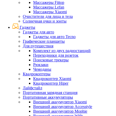
Массажеры Fittop
Массажеры Lefan
Массажеры Xiaomi
Очистители для лица и тела
Солнечная очки и зонты
Гаджеты
Гаджеты для авто
Гаджеты для авто Tecno
Графические планшеты
Для путешествия
Комплект из двух радиостанций
Переходники для розеток
Поисковые трекеры
Рюкзаки
Чемоданы
Квадрокоптеры
Квадрокоптер Xiaomi
Квадрокоптер Hiper
Лайфстайл
Портативная зарядная станция
Портативные аккумуляторы
Внешний аккумулятор Xiaomi
Внешний аккумулятор Accesstyle
Внешний аккумулятор Mophie
Внешний аккумулятор Wifit