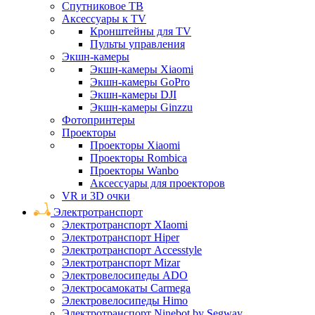
Спутниковое ТВ
Аксессуары к TV
Кронштейны для TV
Пульты управления
Экшн-камеры
Экшн-камеры Xiaomi
Экшн-камеры GoPro
Экшн-камеры DJI
Экшн-камеры Ginzzu
Фотопринтеры
Проекторы
Проекторы Xiaomi
Проекторы Rombica
Проекторы Wanbo
Аксессуары для проекторов
VR и 3D очки
Электротранспорт
Электротранспорт XIaomi
Электротранспорт Hiper
Электротранспорт Accesstyle
Электротранспорт Mizar
Электровелосипеды ADO
Электросамокаты Carmega
Электровелосипеды Himo
Электротранспорт Ninebot by Segway