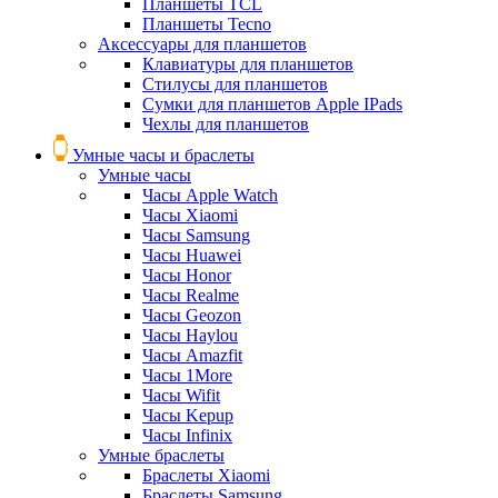
Планшеты TCL
Планшеты Tecno
Аксессуары для планшетов
Клавиатуры для планшетов
Стилусы для планшетов
Сумки для планшетов Apple IPads
Чехлы для планшетов
Умные часы и браслеты
Умные часы
Часы Apple Watch
Часы Xiaomi
Часы Samsung
Часы Huawei
Часы Honor
Часы Realme
Часы Geozon
Часы Haylou
Часы Amazfit
Часы 1More
Часы Wifit
Часы Kepup
Часы Infinix
Умные браслеты
Браслеты Xiaomi
Браслеты Samsung