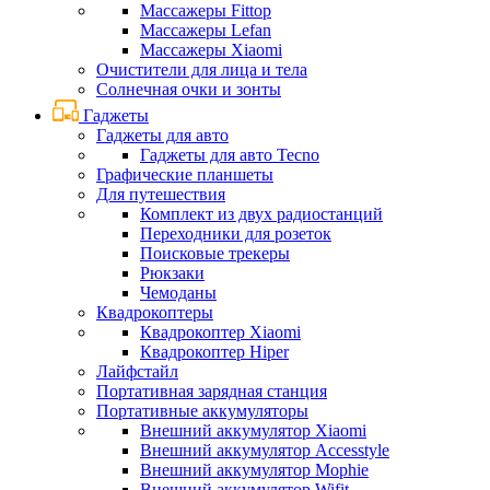
Массажеры Fittop
Массажеры Lefan
Массажеры Xiaomi
Очистители для лица и тела
Солнечная очки и зонты
Гаджеты
Гаджеты для авто
Гаджеты для авто Tecno
Графические планшеты
Для путешествия
Комплект из двух радиостанций
Переходники для розеток
Поисковые трекеры
Рюкзаки
Чемоданы
Квадрокоптеры
Квадрокоптер Xiaomi
Квадрокоптер Hiper
Лайфстайл
Портативная зарядная станция
Портативные аккумуляторы
Внешний аккумулятор Xiaomi
Внешний аккумулятор Accesstyle
Внешний аккумулятор Mophie
Внешний аккумулятор Wifit