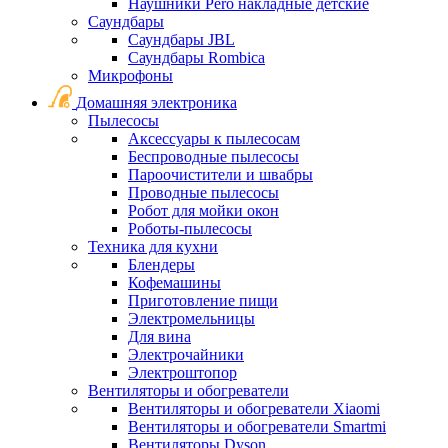
Наушники Pero накладные детские
Саундбары
Саундбары JBL
Саундбары Rombica
Микрофоны
Домашняя электроника
Пылесосы
Аксессуары к пылесосам
Беспроводные пылесосы
Пароочистители и швабры
Проводные пылесосы
Робот для мойки окон
Роботы-пылесосы
Техника для кухни
Блендеры
Кофемашины
Приготовление пищи
Электромельницы
Для вина
Электрочайники
Электроштопор
Вентиляторы и обогреватели
Вентиляторы и обогреватели Xiaomi
Вентиляторы и обогреватели Smartmi
Вентиляторы Dyson