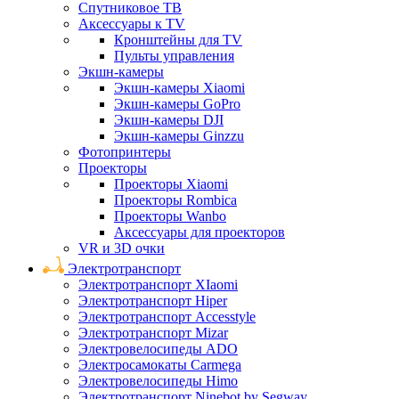
Спутниковое ТВ
Аксессуары к TV
Кронштейны для TV
Пульты управления
Экшн-камеры
Экшн-камеры Xiaomi
Экшн-камеры GoPro
Экшн-камеры DJI
Экшн-камеры Ginzzu
Фотопринтеры
Проекторы
Проекторы Xiaomi
Проекторы Rombica
Проекторы Wanbo
Аксессуары для проекторов
VR и 3D очки
Электротранспорт
Электротранспорт XIaomi
Электротранспорт Hiper
Электротранспорт Accesstyle
Электротранспорт Mizar
Электровелосипеды ADO
Электросамокаты Carmega
Электровелосипеды Himo
Электротранспорт Ninebot by Segway