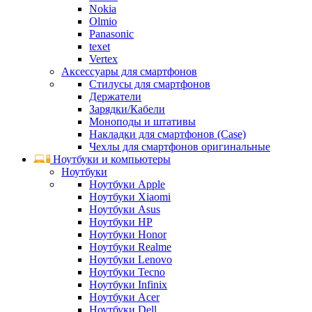
Nokia
Olmio
Panasonic
texet
Vertex
Аксессуары для смартфонов
Стилусы для смартфонов
Держатели
Зарядки/Кабели
Моноподы и штативы
Накладки для смартфонов (Case)
Чехлы для смартфонов оригинальные
Ноутбуки и компьютеры
Ноутбуки
Ноутбуки Apple
Ноутбуки Xiaomi
Ноутбуки Asus
Ноутбуки HP
Ноутбуки Honor
Ноутбуки Realme
Ноутбуки Lenovo
Ноутбуки Tecno
Ноутбуки Infinix
Ноутбуки Acer
Ноутбуки Dell