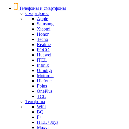
Телефоны и смартфоны
Смартфоны
Apple
Samsung
Xiaomi
Honor
Tecno
Realme
POCO
Huawei
ITEL
Infinix
Umidigi
Motorola
Ulefone
Fplus
OnePlus
TCL
Телефоны
Wifit
BQ
F+
ITEL / Joys
Maxvi