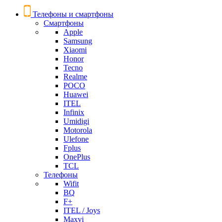
Телефоны и смартфоны
Смартфоны
Apple
Samsung
Xiaomi
Honor
Tecno
Realme
POCO
Huawei
ITEL
Infinix
Umidigi
Motorola
Ulefone
Fplus
OnePlus
TCL
Телефоны
Wifit
BQ
F+
ITEL / Joys
Maxvi