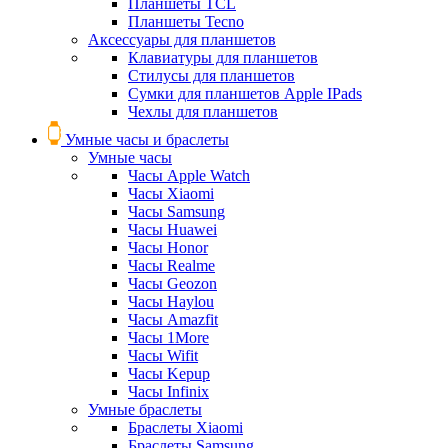
Планшеты TCL
Планшеты Tecno
Аксессуары для планшетов
Клавиатуры для планшетов
Стилусы для планшетов
Сумки для планшетов Apple IPads
Чехлы для планшетов
Умные часы и браслеты
Умные часы
Часы Apple Watch
Часы Xiaomi
Часы Samsung
Часы Huawei
Часы Honor
Часы Realme
Часы Geozon
Часы Haylou
Часы Amazfit
Часы 1More
Часы Wifit
Часы Kepup
Часы Infinix
Умные браслеты
Браслеты Xiaomi
Браслеты Samsung