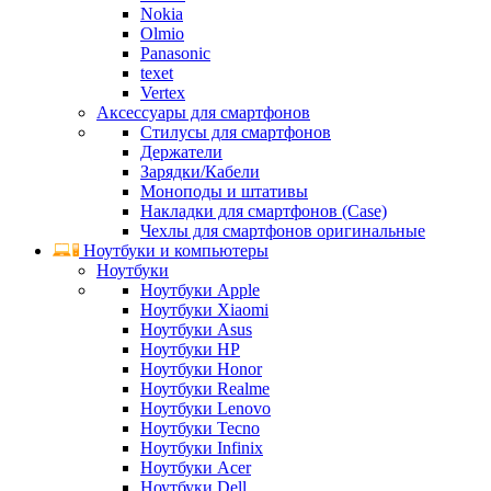
Nokia
Olmio
Panasonic
texet
Vertex
Аксессуары для смартфонов
Стилусы для смартфонов
Держатели
Зарядки/Кабели
Моноподы и штативы
Накладки для смартфонов (Case)
Чехлы для смартфонов оригинальные
Ноутбуки и компьютеры
Ноутбуки
Ноутбуки Apple
Ноутбуки Xiaomi
Ноутбуки Asus
Ноутбуки HP
Ноутбуки Honor
Ноутбуки Realme
Ноутбуки Lenovo
Ноутбуки Tecno
Ноутбуки Infinix
Ноутбуки Acer
Ноутбуки Dell