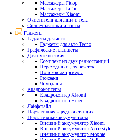
Массажеры Fittop
Массажеры Lefan
Массажеры Xiaomi
Очистители для лица и тела
Солнечная очки и зонты
Гаджеты
Гаджеты для авто
Гаджеты для авто Tecno
Графические планшеты
Для путешествия
Комплект из двух радиостанций
Переходники для розеток
Поисковые трекеры
Рюкзаки
Чемоданы
Квадрокоптеры
Квадрокоптер Xiaomi
Квадрокоптер Hiper
Лайфстайл
Портативная зарядная станция
Портативные аккумуляторы
Внешний аккумулятор Xiaomi
Внешний аккумулятор Accesstyle
Внешний аккумулятор Mophie
Внешний аккумулятор Wifit