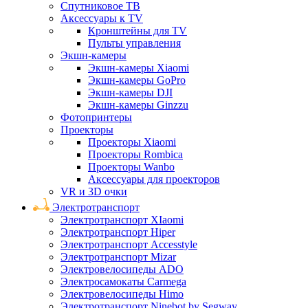
Спутниковое ТВ
Аксессуары к TV
Кронштейны для TV
Пульты управления
Экшн-камеры
Экшн-камеры Xiaomi
Экшн-камеры GoPro
Экшн-камеры DJI
Экшн-камеры Ginzzu
Фотопринтеры
Проекторы
Проекторы Xiaomi
Проекторы Rombica
Проекторы Wanbo
Аксессуары для проекторов
VR и 3D очки
Электротранспорт
Электротранспорт XIaomi
Электротранспорт Hiper
Электротранспорт Accesstyle
Электротранспорт Mizar
Электровелосипеды ADO
Электросамокаты Carmega
Электровелосипеды Himo
Электротранспорт Ninebot by Segway