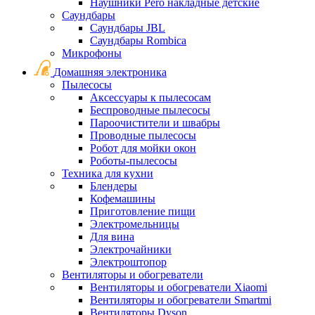
Наушники Pero накладные детские
Саундбары
Саундбары JBL
Саундбары Rombica
Микрофоны
Домашняя электроника
Пылесосы
Аксессуары к пылесосам
Беспроводные пылесосы
Пароочистители и швабры
Проводные пылесосы
Робот для мойки окон
Роботы-пылесосы
Техника для кухни
Блендеры
Кофемашины
Приготовление пищи
Электромельницы
Для вина
Электрочайники
Электроштопор
Вентиляторы и обогреватели
Вентиляторы и обогреватели Xiaomi
Вентиляторы и обогреватели Smartmi
Вентиляторы Dyson