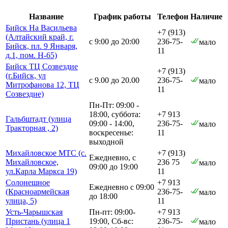
Название
График работы
Телефон
Наличие
Бийск На Васильева
+7 (913)
(Алтайский край, г.
с 9:00 до 20:00
236-75-
мало
Бийск, пл. 9 Января,
11
д.1, пом. Н-65)
Бийск ТЦ Созвездие
+7 (913)
(г.Бийск, ул
с 9.00 до 20.00
236-75-
мало
Митрофанова 12, ТЦ
11
Созвездие)
Пн-Пт: 09:00 -
18:00, суббота:
+7 913
Гальбштадт (улица
09:00 - 14:00,
236-75-
мало
Тракторная , 2)
воскресенье:
11
выходной
Михайловское МТС (с.
+7 (913)
Ежедневно, с
Михайловское,
236 75
мало
09:00 до 19:00
ул.Карла Маркса 19)
11
Солонешное
+7 913
Ежедневно с 09:00
(Красноармейская
236-75-
мало
до 18:00
улица, 5)
11
Усть-Чарышская
Пн-пт: 09:00-
+7 913
Пристань (улица 1
19:00, Сб-вс:
236-75-
мало