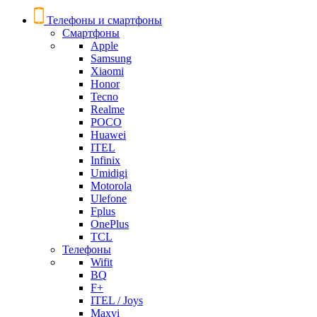
Телефоны и смартфоны
Смартфоны
Apple
Samsung
Xiaomi
Honor
Tecno
Realme
POCO
Huawei
ITEL
Infinix
Umidigi
Motorola
Ulefone
Fplus
OnePlus
TCL
Телефоны
Wifit
BQ
F+
ITEL / Joys
Maxvi