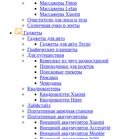
Массажеры Fittop
Массажеры Lefan
Массажеры Xiaomi
Очистители для лица и тела
Солнечная очки и зонты
Гаджеты
Гаджеты для авто
Гаджеты для авто Tecno
Графические планшеты
Для путешествия
Комплект из двух радиостанций
Переходники для розеток
Поисковые трекеры
Рюкзаки
Чемоданы
Квадрокоптеры
Квадрокоптер Xiaomi
Квадрокоптер Hiper
Лайфстайл
Портативная зарядная станция
Портативные аккумуляторы
Внешний аккумулятор Xiaomi
Внешний аккумулятор Accesstyle
Внешний аккумулятор Mophie
Внешний аккумулятор Wifit