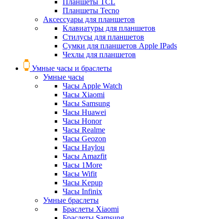
Планшеты TCL
Планшеты Tecno
Аксессуары для планшетов
Клавиатуры для планшетов
Стилусы для планшетов
Сумки для планшетов Apple IPads
Чехлы для планшетов
Умные часы и браслеты
Умные часы
Часы Apple Watch
Часы Xiaomi
Часы Samsung
Часы Huawei
Часы Honor
Часы Realme
Часы Geozon
Часы Haylou
Часы Amazfit
Часы 1More
Часы Wifit
Часы Kepup
Часы Infinix
Умные браслеты
Браслеты Xiaomi
Браслеты Samsung