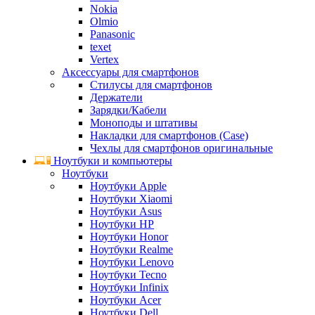
Nokia
Olmio
Panasonic
texet
Vertex
Аксессуары для смартфонов
Стилусы для смартфонов
Держатели
Зарядки/Кабели
Моноподы и штативы
Накладки для смартфонов (Case)
Чехлы для смартфонов оригинальные
Ноутбуки и компьютеры
Ноутбуки
Ноутбуки Apple
Ноутбуки Xiaomi
Ноутбуки Asus
Ноутбуки HP
Ноутбуки Honor
Ноутбуки Realme
Ноутбуки Lenovo
Ноутбуки Tecno
Ноутбуки Infinix
Ноутбуки Acer
Ноутбуки Dell