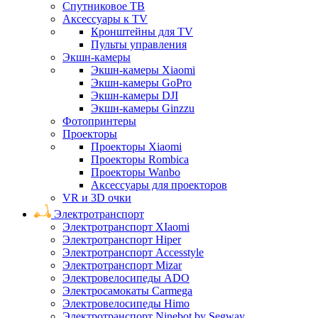
Спутниковое ТВ
Аксессуары к TV
Кронштейны для TV
Пульты управления
Экшн-камеры
Экшн-камеры Xiaomi
Экшн-камеры GoPro
Экшн-камеры DJI
Экшн-камеры Ginzzu
Фотопринтеры
Проекторы
Проекторы Xiaomi
Проекторы Rombica
Проекторы Wanbo
Аксессуары для проекторов
VR и 3D очки
Электротранспорт
Электротранспорт XIaomi
Электротранспорт Hiper
Электротранспорт Accesstyle
Электротранспорт Mizar
Электровелосипеды ADO
Электросамокаты Carmega
Электровелосипеды Himo
Электротранспорт Ninebot by Segway