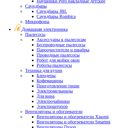
Наушники Pero накладные детские
Саундбары
Саундбары JBL
Саундбары Rombica
Микрофоны
Домашняя электроника
Пылесосы
Аксессуары к пылесосам
Беспроводные пылесосы
Пароочистители и швабры
Проводные пылесосы
Робот для мойки окон
Роботы-пылесосы
Техника для кухни
Блендеры
Кофемашины
Приготовление пищи
Электромельницы
Для вина
Электрочайники
Электроштопор
Вентиляторы и обогреватели
Вентиляторы и обогреватели Xiaomi
Вентиляторы и обогреватели Smartmi
Вентиляторы Dyson