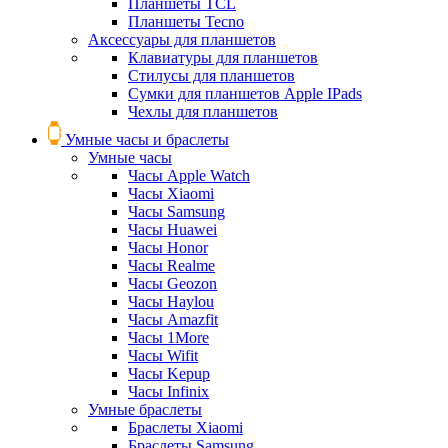
Планшеты TCL
Планшеты Tecno
Аксессуары для планшетов
Клавиатуры для планшетов
Стилусы для планшетов
Сумки для планшетов Apple IPads
Чехлы для планшетов
Умные часы и браслеты
Умные часы
Часы Apple Watch
Часы Xiaomi
Часы Samsung
Часы Huawei
Часы Honor
Часы Realme
Часы Geozon
Часы Haylou
Часы Amazfit
Часы 1More
Часы Wifit
Часы Kepup
Часы Infinix
Умные браслеты
Браслеты Xiaomi
Браслеты Samsung