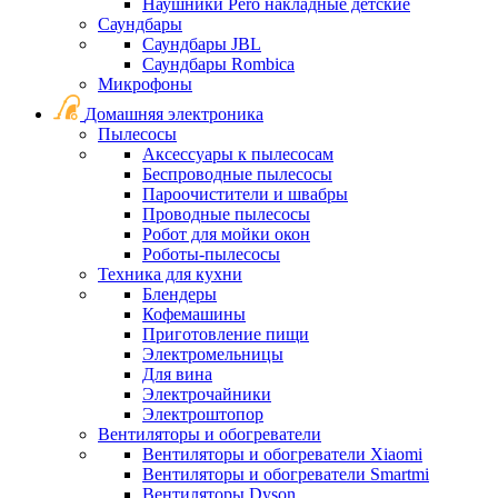
Наушники Pero накладные детские
Саундбары
Саундбары JBL
Саундбары Rombica
Микрофоны
Домашняя электроника
Пылесосы
Аксессуары к пылесосам
Беспроводные пылесосы
Пароочистители и швабры
Проводные пылесосы
Робот для мойки окон
Роботы-пылесосы
Техника для кухни
Блендеры
Кофемашины
Приготовление пищи
Электромельницы
Для вина
Электрочайники
Электроштопор
Вентиляторы и обогреватели
Вентиляторы и обогреватели Xiaomi
Вентиляторы и обогреватели Smartmi
Вентиляторы Dyson