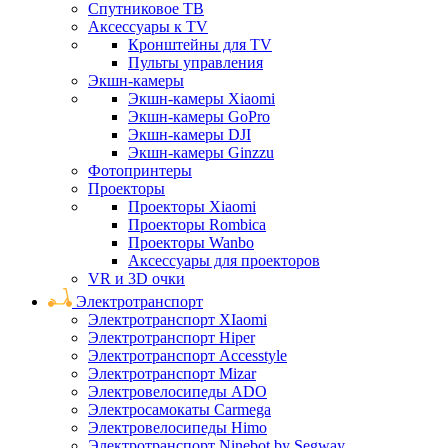
Спутниковое ТВ
Аксессуары к TV
Кронштейны для TV
Пульты управления
Экшн-камеры
Экшн-камеры Xiaomi
Экшн-камеры GoPro
Экшн-камеры DJI
Экшн-камеры Ginzzu
Фотопринтеры
Проекторы
Проекторы Xiaomi
Проекторы Rombica
Проекторы Wanbo
Аксессуары для проекторов
VR и 3D очки
Электротранспорт
Электротранспорт XIaomi
Электротранспорт Hiper
Электротранспорт Accesstyle
Электротранспорт Mizar
Электровелосипеды ADO
Электросамокаты Carmega
Электровелосипеды Himo
Электротранспорт Ninebot by Segway