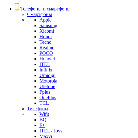
Телефоны и смартфоны
Смартфоны
Apple
Samsung
Xiaomi
Honor
Tecno
Realme
POCO
Huawei
ITEL
Infinix
Umidigi
Motorola
Ulefone
Fplus
OnePlus
TCL
Телефоны
Wifit
BQ
F+
ITEL / Joys
Maxvi