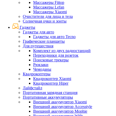
Массажеры Fittop
Массажеры Lefan
Массажеры Xiaomi
Очистители для лица и тела
Солнечная очки и зонты
Гаджеты
Гаджеты для авто
Гаджеты для авто Tecno
Графические планшеты
Для путешествия
Комплект из двух радиостанций
Переходники для розеток
Поисковые трекеры
Рюкзаки
Чемоданы
Квадрокоптеры
Квадрокоптер Xiaomi
Квадрокоптер Hiper
Лайфстайл
Портативная зарядная станция
Портативные аккумуляторы
Внешний аккумулятор Xiaomi
Внешний аккумулятор Accesstyle
Внешний аккумулятор Mophie
Внешний аккумулятор Wifit