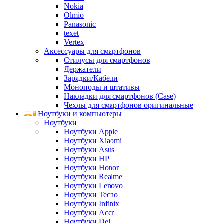
Nokia
Olmio
Panasonic
texet
Vertex
Аксессуары для смартфонов
Стилусы для смартфонов
Держатели
Зарядки/Кабели
Моноподы и штативы
Накладки для смартфонов (Case)
Чехлы для смартфонов оригинальные
Ноутбуки и компьютеры
Ноутбуки
Ноутбуки Apple
Ноутбуки Xiaomi
Ноутбуки Asus
Ноутбуки HP
Ноутбуки Honor
Ноутбуки Realme
Ноутбуки Lenovo
Ноутбуки Tecno
Ноутбуки Infinix
Ноутбуки Acer
Ноутбуки Dell