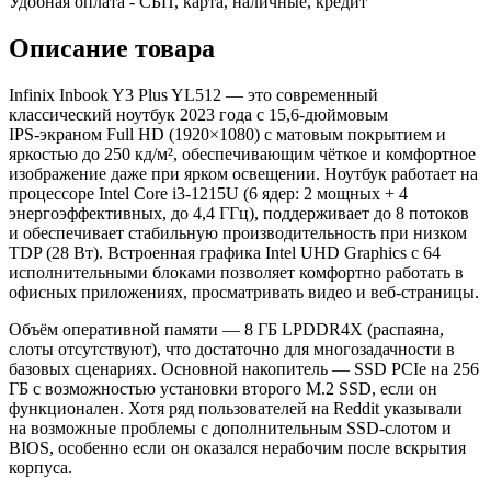
Удобная оплата - СБП, карта, наличные, кредит
Описание товара
Infinix Inbook Y3 Plus YL512 — это современный
классический ноутбук 2023 года с 15,6‑дюймовым
IPS‑экраном Full HD (1920×1080) с матовым покрытием и
яркостью до 250 кд/м², обеспечивающим чёткое и комфортное
изображение даже при ярком освещении. Ноутбук работает на
процессоре Intel Core i3‑1215U (6 ядер: 2 мощных + 4
энергоэффективных, до 4,4 ГГц), поддерживает до 8 потоков
и обеспечивает стабильную производительность при низком
TDP (28 Вт). Встроенная графика Intel UHD Graphics с 64
исполнительными блоками позволяет комфортно работать в
офисных приложениях, просматривать видео и веб‑страницы.
Объём оперативной памяти — 8 ГБ LPDDR4X (распаяна,
слоты отсутствуют), что достаточно для многозадачности в
базовых сценариях. Основной накопитель — SSD PCIe на 256
ГБ с возможностью установки второго M.2 SSD, если он
функционален. Хотя ряд пользователей на Reddit указывали
на возможные проблемы с дополнительным SSD‑слотом и
BIOS, особенно если он оказался нерабочим после вскрытия
корпуса.