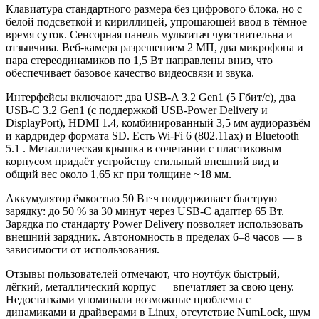
Клавиатура стандартного размера без цифрового блока, но с
белой подсветкой и кириллицей, упрощающей ввод в тёмное
время суток. Сенсорная панель мультитач чувствительна и
отзывчива. Веб‑камера разрешением 2 МП, два микрофона и
пара стереодинамиков по 1,5 Вт направлены вниз, что
обеспечивает базовое качество видеосвязи и звука.
Интерфейсы включают: два USB‑A 3.2 Gen1 (5 Гбит/с), два
USB‑C 3.2 Gen1 (с поддержкой USB‑Power Delivery и
DisplayPort), HDMI 1.4, комбинированный 3,5 мм аудиоразъём
и кардридер формата SD. Есть Wi‑Fi 6 (802.11ax) и Bluetooth
5.1 . Металлическая крышка в сочетании с пластиковым
корпусом придаёт устройству стильный внешний вид и
общий вес около 1,65 кг при толщине ~18 мм.
Аккумулятор ёмкостью 50 Вт·ч поддерживает быструю
зарядку: до 50 % за 30 минут через USB‑C адаптер 65 Вт.
Зарядка по стандарту Power Delivery позволяет использовать
внешний зарядник. Автономность в пределах 6–8 часов — в
зависимости от использования.
Отзывы пользователей отмечают, что ноутбук быстрый,
лёгкий, металлический корпус — впечатляет за свою цену.
Недостатками упоминали возможные проблемы с
динамиками и драйверами в Linux, отсутствие NumLock, шум