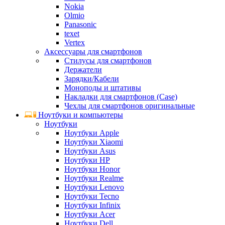
Nokia
Olmio
Panasonic
texet
Vertex
Аксессуары для смартфонов
Стилусы для смартфонов
Держатели
Зарядки/Кабели
Моноподы и штативы
Накладки для смартфонов (Case)
Чехлы для смартфонов оригинальные
Ноутбуки и компьютеры
Ноутбуки
Ноутбуки Apple
Ноутбуки Xiaomi
Ноутбуки Asus
Ноутбуки HP
Ноутбуки Honor
Ноутбуки Realme
Ноутбуки Lenovo
Ноутбуки Tecno
Ноутбуки Infinix
Ноутбуки Acer
Ноутбуки Dell