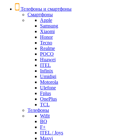
Телефоны и смартфоны
Смартфоны
Apple
Samsung
Xiaomi
Honor
Tecno
Realme
POCO
Huawei
ITEL
Infinix
Umidigi
Motorola
Ulefone
Fplus
OnePlus
TCL
Телефоны
Wifit
BQ
F+
ITEL / Joys
Maxvi