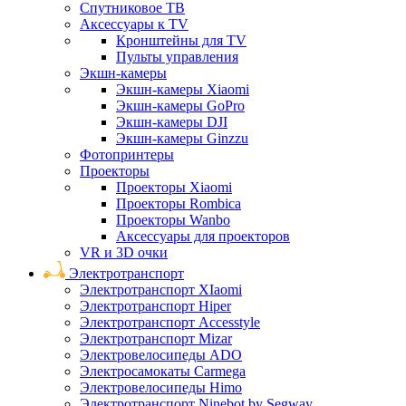
Спутниковое ТВ
Аксессуары к TV
Кронштейны для TV
Пульты управления
Экшн-камеры
Экшн-камеры Xiaomi
Экшн-камеры GoPro
Экшн-камеры DJI
Экшн-камеры Ginzzu
Фотопринтеры
Проекторы
Проекторы Xiaomi
Проекторы Rombica
Проекторы Wanbo
Аксессуары для проекторов
VR и 3D очки
Электротранспорт
Электротранспорт XIaomi
Электротранспорт Hiper
Электротранспорт Accesstyle
Электротранспорт Mizar
Электровелосипеды ADO
Электросамокаты Carmega
Электровелосипеды Himo
Электротранспорт Ninebot by Segway