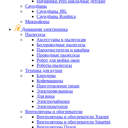
Наушники Pero накладные детские
Саундбары
Саундбары JBL
Саундбары Rombica
Микрофоны
Домашняя электроника
Пылесосы
Аксессуары к пылесосам
Беспроводные пылесосы
Пароочистители и швабры
Проводные пылесосы
Робот для мойки окон
Роботы-пылесосы
Техника для кухни
Блендеры
Кофемашины
Приготовление пищи
Электромельницы
Для вина
Электрочайники
Электроштопор
Вентиляторы и обогреватели
Вентиляторы и обогреватели Xiaomi
Вентиляторы и обогреватели Smartmi
Вентиляторы Dyson