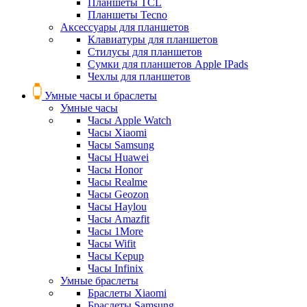
Планшеты TCL
Планшеты Tecno
Аксессуары для планшетов
Клавиатуры для планшетов
Стилусы для планшетов
Сумки для планшетов Apple IPads
Чехлы для планшетов
Умные часы и браслеты
Умные часы
Часы Apple Watch
Часы Xiaomi
Часы Samsung
Часы Huawei
Часы Honor
Часы Realme
Часы Geozon
Часы Haylou
Часы Amazfit
Часы 1More
Часы Wifit
Часы Kepup
Часы Infinix
Умные браслеты
Браслеты Xiaomi
Браслеты Samsung