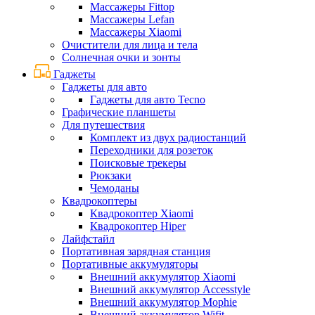
Массажеры Fittop
Массажеры Lefan
Массажеры Xiaomi
Очистители для лица и тела
Солнечная очки и зонты
Гаджеты
Гаджеты для авто
Гаджеты для авто Tecno
Графические планшеты
Для путешествия
Комплект из двух радиостанций
Переходники для розеток
Поисковые трекеры
Рюкзаки
Чемоданы
Квадрокоптеры
Квадрокоптер Xiaomi
Квадрокоптер Hiper
Лайфстайл
Портативная зарядная станция
Портативные аккумуляторы
Внешний аккумулятор Xiaomi
Внешний аккумулятор Accesstyle
Внешний аккумулятор Mophie
Внешний аккумулятор Wifit