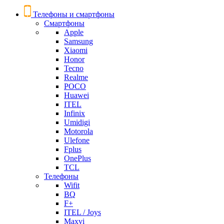
Телефоны и смартфоны
Смартфоны
Apple
Samsung
Xiaomi
Honor
Tecno
Realme
POCO
Huawei
ITEL
Infinix
Umidigi
Motorola
Ulefone
Fplus
OnePlus
TCL
Телефоны
Wifit
BQ
F+
ITEL / Joys
Maxvi