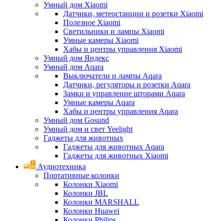
Умный дом Xiaomi
Датчики, метеостанции и розетки Xiaomi
Полезное Xiaomi
Светильники и лампы Xiaomi
Умные камеры Xiaomi
Хабы и центры управления Xiaomi
Умный дом Яндекс
Умный дом Aqara
Выключатели и лампы Aqara
Датчики, регуляторы и розетки Aqara
Замки и управление шторами Aqara
Умные камеры Aqara
Хабы и центры управления Aqara
Умный дом Gosund
Умный дом и свет Yeelight
Гаджеты для животных
Гаджеты для животных Aqara
Гаджеты для животных Xiaomi
Аудиотехника
Портативные колонки
Колонки Xiaomi
Колонки JBL
Колонки MARSHALL
Колонки Huawei
Колонки Philips