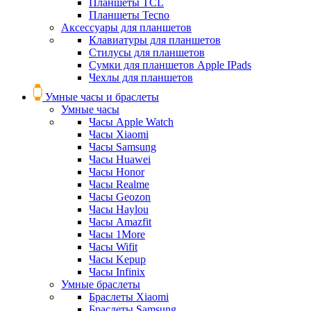
Планшеты TCL
Планшеты Tecno
Аксессуары для планшетов
Клавиатуры для планшетов
Стилусы для планшетов
Сумки для планшетов Apple IPads
Чехлы для планшетов
Умные часы и браслеты
Умные часы
Часы Apple Watch
Часы Xiaomi
Часы Samsung
Часы Huawei
Часы Honor
Часы Realme
Часы Geozon
Часы Haylou
Часы Amazfit
Часы 1More
Часы Wifit
Часы Kepup
Часы Infinix
Умные браслеты
Браслеты Xiaomi
Браслеты Samsung