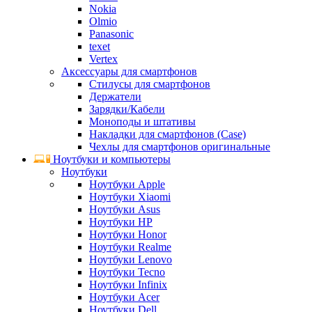
Nokia
Olmio
Panasonic
texet
Vertex
Аксессуары для смартфонов
Стилусы для смартфонов
Держатели
Зарядки/Кабели
Моноподы и штативы
Накладки для смартфонов (Case)
Чехлы для смартфонов оригинальные
Ноутбуки и компьютеры
Ноутбуки
Ноутбуки Apple
Ноутбуки Xiaomi
Ноутбуки Asus
Ноутбуки HP
Ноутбуки Honor
Ноутбуки Realme
Ноутбуки Lenovo
Ноутбуки Tecno
Ноутбуки Infinix
Ноутбуки Acer
Ноутбуки Dell