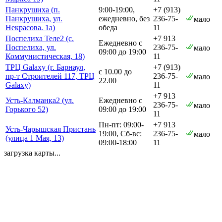
Панкрушиха (п.
9:00-19:00,
+7 (913)
Панкрушиха, ул.
ежедневно, без
236-75-
мало
Некрасова. 1а)
обеда
11
Поспелиха Теле2 (с.
+7 913
Ежедневно с
Поспелиха, ул.
236-75-
мало
09:00 до 19:00
Коммунистическая, 18)
11
ТРЦ Galaxy (г. Барнаул,
+7 (913)
с 10.00 до
пр-т Строителей 117, ТРЦ
236-75-
мало
22.00
Galaxy)
11
+7 913
Усть-Калманка2 (ул.
Ежедневно с
236-75-
мало
Горького 52)
09:00 до 19:00
11
Пн-пт: 09:00-
+7 913
Усть-Чарышская Пристань
19:00, Сб-вс:
236-75-
мало
(улица 1 Мая, 13)
09:00-18:00
11
загрузка карты...