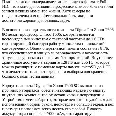
Планшет также поддерживает запись видео в формате Full
HD, что важно для создания профессионального контента или
записи важных моментов жизни. Хотя камеры не
предназначены для профессиональной съемки, они
достаточно хороши для базовых задач.
В основе производительности планшета Digma Pro Zoom T606
8C лежит процессор Unisoc T606, который является
восьмиядерным чипсетом с тактовой частотой до 1.6 ГГц,
гарантирующий быструю работу множества приложений
одновременно. Объем оперативной памяти составляет 8 ГБ,
что обеспечивает плавную многозадачность и возможность
запуска ресурсоемких программ без торможений. Внутреннее
хранилище доступно в варианте 128 ГБ или 256 ГБ, которое
можно расширить с помощью карты памяти microSD до 1 ТБ,
что делает этот планшет идеальным выбором для хранения
большого количества данных.
Корпус планшета Digma Pro Zoom T606 8C выполнен из
прочных материалов, обеспечивающих надежную защиту
внутренних компонентов от механических повреждений.
Устройство имеет габариты, которые делают его удобным для
использования одной рукой, несмотря на большой экран, а вес
и размеры позволяют легко носить его с собой. Емкость
аккумулятора составляет 7000 мАч, что гарантирует