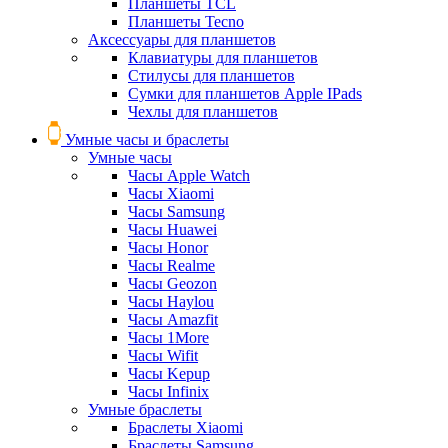
Планшеты TCL
Планшеты Tecno
Аксессуары для планшетов
Клавиатуры для планшетов
Стилусы для планшетов
Сумки для планшетов Apple IPads
Чехлы для планшетов
Умные часы и браслеты
Умные часы
Часы Apple Watch
Часы Xiaomi
Часы Samsung
Часы Huawei
Часы Honor
Часы Realme
Часы Geozon
Часы Haylou
Часы Amazfit
Часы 1More
Часы Wifit
Часы Kepup
Часы Infinix
Умные браслеты
Браслеты Xiaomi
Браслеты Samsung