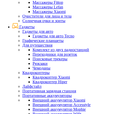
Массажеры Fittop
Массажеры Lefan
Массажеры Xiaomi
Очистители для лица и тела
Солнечная очки и зонты
Гаджеты
Гаджеты для авто
Гаджеты для авто Tecno
Графические планшеты
Для путешествия
Комплект из двух радиостанций
Переходники для розеток
Поисковые трекеры
Рюкзаки
Чемоданы
Квадрокоптеры
Квадрокоптер Xiaomi
Квадрокоптер Hiper
Лайфстайл
Портативная зарядная станция
Портативные аккумуляторы
Внешний аккумулятор Xiaomi
Внешний аккумулятор Accesstyle
Внешний аккумулятор Mophie
Внешний аккумулятор Wifit