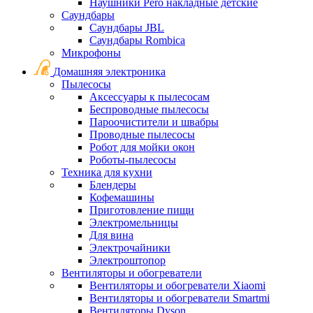
Наушники Pero накладные детские
Саундбары
Саундбары JBL
Саундбары Rombica
Микрофоны
Домашняя электроника
Пылесосы
Аксессуары к пылесосам
Беспроводные пылесосы
Пароочистители и швабры
Проводные пылесосы
Робот для мойки окон
Роботы-пылесосы
Техника для кухни
Блендеры
Кофемашины
Приготовление пищи
Электромельницы
Для вина
Электрочайники
Электроштопор
Вентиляторы и обогреватели
Вентиляторы и обогреватели Xiaomi
Вентиляторы и обогреватели Smartmi
Вентиляторы Dyson