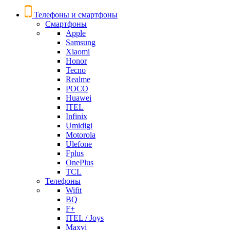
Телефоны и смартфоны
Смартфоны
Apple
Samsung
Xiaomi
Honor
Tecno
Realme
POCO
Huawei
ITEL
Infinix
Umidigi
Motorola
Ulefone
Fplus
OnePlus
TCL
Телефоны
Wifit
BQ
F+
ITEL / Joys
Maxvi