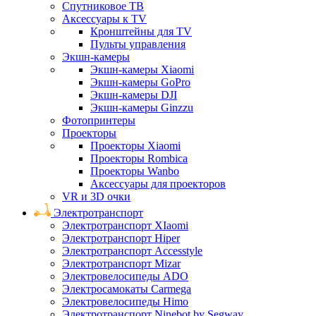
Спутниковое ТВ
Аксессуары к TV
Кронштейны для TV
Пульты управления
Экшн-камеры
Экшн-камеры Xiaomi
Экшн-камеры GoPro
Экшн-камеры DJI
Экшн-камеры Ginzzu
Фотопринтеры
Проекторы
Проекторы Xiaomi
Проекторы Rombica
Проекторы Wanbo
Аксессуары для проекторов
VR и 3D очки
Электротранспорт
Электротранспорт XIaomi
Электротранспорт Hiper
Электротранспорт Accesstyle
Электротранспорт Mizar
Электровелосипеды ADO
Электросамокаты Carmega
Электровелосипеды Himo
Электротранспорт Ninebot by Segway