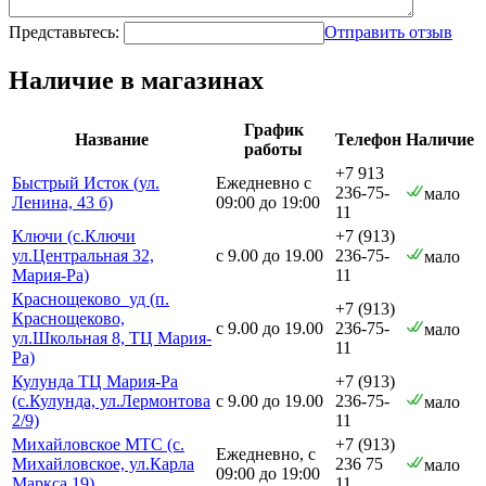
Представьтесь:
Отправить отзыв
Наличие в магазинах
График
Название
Телефон
Наличие
работы
+7 913
Быстрый Исток (ул.
Ежедневно с
236-75-
мало
Ленина, 43 б)
09:00 до 19:00
11
Ключи (с.Ключи
+7 (913)
ул.Центральная 32,
с 9.00 до 19.00
236-75-
мало
Мария-Ра)
11
Краснощеково_уд (п.
+7 (913)
Краснощеково,
с 9.00 до 19.00
236-75-
мало
ул.Школьная 8, ТЦ Мария-
11
Ра)
Кулунда ТЦ Мария-Ра
+7 (913)
(с.Кулунда, ул.Лермонтова
с 9.00 до 19.00
236-75-
мало
2/9)
11
Михайловское МТС (с.
+7 (913)
Ежедневно, с
Михайловское, ул.Карла
236 75
мало
09:00 до 19:00
Маркса 19)
11