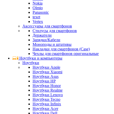
Nokia
Olmio
Panasonic
texet
Vertex
Аксессуары для смартфонов
Стилусы для смартфонов
Держатели
Зарядки/Кабели
Моноподы и штативы
Накладки для смартфонов (Case)
Чехлы для смартфонов оригинальные
Ноутбуки и компьютеры
Ноутбуки
Ноутбуки Apple
Ноутбуки Xiaomi
Ноутбуки Asus
Ноутбуки HP
Ноутбуки Honor
Ноутбуки Realme
Ноутбуки Lenovo
Ноутбуки Tecno
Ноутбуки Infinix
Ноутбуки Acer
Ноутбуки Dell