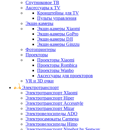
Спутниковое ТВ
Аксессуары к TV
Кронштейны для TV
Пульты управления
Экшн-камеры
Экшн-камеры Xiaomi
Экшн-камеры GoPro
Экшн-камеры DJI
Экшн-камеры Ginzzu
Фотопринтеры
Проекторы
Проекторы Xiaomi
Проекторы Rombica
Проекторы Wanbo
Аксессуары для проекторов
VR и 3D очки
Электротранспорт
Электротранспорт XIaomi
Электротранспорт Hiper
Электротранспорт Accesstyle
Электротранспорт Mizar
Электровелосипеды ADO
Электросамокаты Carmega
Электровелосипеды Himo
Электротранспорт Ninebot by Segway