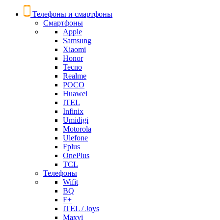
Телефоны и смартфоны
Смартфоны
Apple
Samsung
Xiaomi
Honor
Tecno
Realme
POCO
Huawei
ITEL
Infinix
Umidigi
Motorola
Ulefone
Fplus
OnePlus
TCL
Телефоны
Wifit
BQ
F+
ITEL / Joys
Maxvi