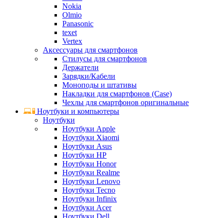
Nokia
Olmio
Panasonic
texet
Vertex
Аксессуары для смартфонов
Стилусы для смартфонов
Держатели
Зарядки/Кабели
Моноподы и штативы
Накладки для смартфонов (Case)
Чехлы для смартфонов оригинальные
Ноутбуки и компьютеры
Ноутбуки
Ноутбуки Apple
Ноутбуки Xiaomi
Ноутбуки Asus
Ноутбуки HP
Ноутбуки Honor
Ноутбуки Realme
Ноутбуки Lenovo
Ноутбуки Tecno
Ноутбуки Infinix
Ноутбуки Acer
Ноутбуки Dell