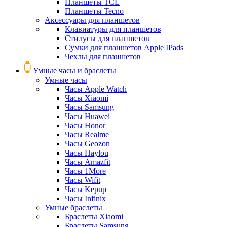
Планшеты TCL
Планшеты Tecno
Аксессуары для планшетов
Клавиатуры для планшетов
Стилусы для планшетов
Сумки для планшетов Apple IPads
Чехлы для планшетов
Умные часы и браслеты
Умные часы
Часы Apple Watch
Часы Xiaomi
Часы Samsung
Часы Huawei
Часы Honor
Часы Realme
Часы Geozon
Часы Haylou
Часы Amazfit
Часы 1More
Часы Wifit
Часы Kepup
Часы Infinix
Умные браслеты
Браслеты Xiaomi
Браслеты Samsung