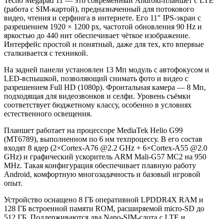
Tecno Megapad 11 — это современный Android‑планшет с LTE
(работа с SIM-картой), предназначенный для потокового
видео, чтения и серфинга в интернете. Его 11″ IPS‑экран с
разрешением 1920 × 1200 px, частотой обновления 90 Hz и
яркостью до 440 нит обеспечивает чёткое изображение.
Интерфейс простой и понятный, даже для тех, кто впервые
сталкивается с техникой.
На задней панели установлен 13 Мп модуль с автофокусом и
LED‑вспышкой, позволяющий снимать фото и видео с
разрешением Full HD (1080p). Фронтальная камера — 8 Мп,
подходящая для видеозвонков и селфи. Уровень съёмки
соответствует бюджетному классу, особенно в условиях
естественного освещения.
Планшет работает на процессоре MediaTek Helio G99
(MT6789), выполненном по 6 нм техпроцессу. В его состав
входят 8 ядер (2×Cortex‑A76 @2.2 GHz + 6×Cortex‑A55 @2.0
GHz) и графический ускоритель ARM Mali‑G57 MC2 на 950
MHz. Такая конфигурация обеспечивает плавную работу
Android, комфортную многозадачность и базовый игровой
опыт.
Устройство оснащено 8 ГБ оперативной LPDDR4X RAM и
128 ГБ встроенной памяти ROM, расширяемой micro‑SD до
512 ГБ. Поддерживаются два Nano‑SIM‑слота с LTE и