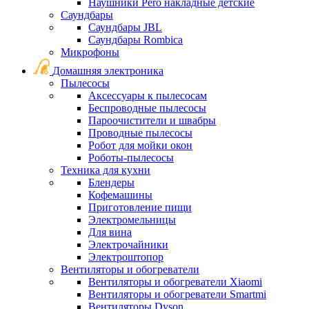
Наушники Pero накладные детские
Саундбары
Саундбары JBL
Саундбары Rombica
Микрофоны
Домашняя электроника
Пылесосы
Аксессуары к пылесосам
Беспроводные пылесосы
Пароочистители и швабры
Проводные пылесосы
Робот для мойки окон
Роботы-пылесосы
Техника для кухни
Блендеры
Кофемашины
Приготовление пищи
Электромельницы
Для вина
Электрочайники
Электроштопор
Вентиляторы и обогреватели
Вентиляторы и обогреватели Xiaomi
Вентиляторы и обогреватели Smartmi
Вентиляторы Dyson