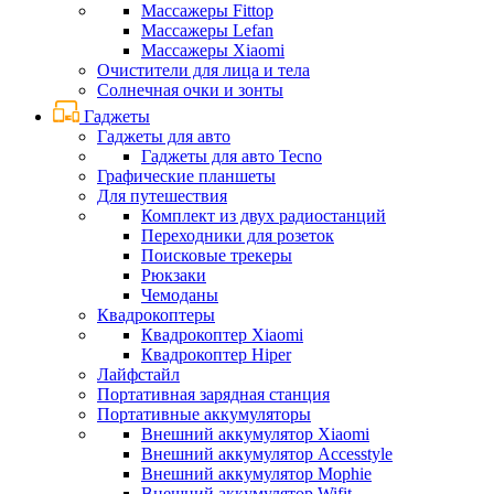
Массажеры Fittop
Массажеры Lefan
Массажеры Xiaomi
Очистители для лица и тела
Солнечная очки и зонты
Гаджеты
Гаджеты для авто
Гаджеты для авто Tecno
Графические планшеты
Для путешествия
Комплект из двух радиостанций
Переходники для розеток
Поисковые трекеры
Рюкзаки
Чемоданы
Квадрокоптеры
Квадрокоптер Xiaomi
Квадрокоптер Hiper
Лайфстайл
Портативная зарядная станция
Портативные аккумуляторы
Внешний аккумулятор Xiaomi
Внешний аккумулятор Accesstyle
Внешний аккумулятор Mophie
Внешний аккумулятор Wifit