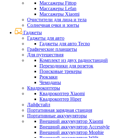
Массажеры Fittop
Массажеры Lefan
Массажеры Xiaomi
Очистители для лица и тела
Солнечная очки и зонты
Гаджеты
Гаджеты для авто
Гаджеты для авто Tecno
Графические планшеты
Для путешествия
Комплект из двух радиостанций
Переходники для розеток
Поисковые трекеры
Рюкзаки
Чемоданы
Квадрокоптеры
Квадрокоптер Xiaomi
Квадрокоптер Hiper
Лайфстайл
Портативная зарядная станция
Портативные аккумуляторы
Внешний аккумулятор Xiaomi
Внешний аккумулятор Accesstyle
Внешний аккумулятор Mophie
Внешний аккумулятор Wifit