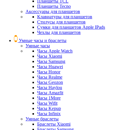
Планшеты TCL
Планшеты Tecno
Аксессуары для планшетов
Клавиатуры для планшетов
Стилусы для планшетов
Сумки для планшетов Apple IPads
Чехлы для планшетов
Умные часы и браслеты
Умные часы
Часы Apple Watch
Часы Xiaomi
Часы Samsung
Часы Huawei
Часы Honor
Часы Realme
Часы Geozon
Часы Haylou
Часы Amazfit
Часы 1More
Часы Wifit
Часы Kepup
Часы Infinix
Умные браслеты
Браслеты Xiaomi
Браслеты Samsung