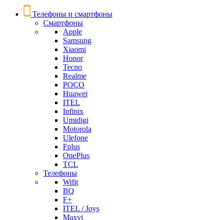
Телефоны и смартфоны
Смартфоны
Apple
Samsung
Xiaomi
Honor
Tecno
Realme
POCO
Huawei
ITEL
Infinix
Umidigi
Motorola
Ulefone
Fplus
OnePlus
TCL
Телефоны
Wifit
BQ
F+
ITEL / Joys
Maxvi