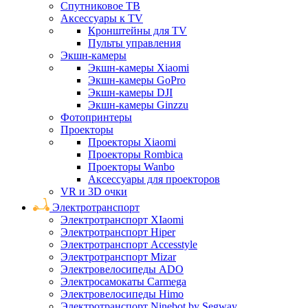
Спутниковое ТВ
Аксессуары к TV
Кронштейны для TV
Пульты управления
Экшн-камеры
Экшн-камеры Xiaomi
Экшн-камеры GoPro
Экшн-камеры DJI
Экшн-камеры Ginzzu
Фотопринтеры
Проекторы
Проекторы Xiaomi
Проекторы Rombica
Проекторы Wanbo
Аксессуары для проекторов
VR и 3D очки
Электротранспорт
Электротранспорт XIaomi
Электротранспорт Hiper
Электротранспорт Accesstyle
Электротранспорт Mizar
Электровелосипеды ADO
Электросамокаты Carmega
Электровелосипеды Himo
Электротранспорт Ninebot by Segway