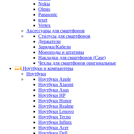
Nokia
Olmio
Panasonic
texet
Vertex
Аксессуары для смартфонов
Стилусы для смартфонов
Держатели
Зарядки/Кабели
Моноподы и штативы
Накладки для смартфонов (Case)
Чехлы для смартфонов оригинальные
Ноутбуки и компьютеры
Ноутбуки
Ноутбуки Apple
Ноутбуки Xiaomi
Ноутбуки Asus
Ноутбуки HP
Ноутбуки Honor
Ноутбуки Realme
Ноутбуки Lenovo
Ноутбуки Tecno
Ноутбуки Infinix
Ноутбуки Acer
Ноутбуки Dell