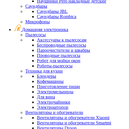
Наушники Pero накладные детские
Саундбары
Саундбары JBL
Саундбары Rombica
Микрофоны
Домашняя электроника
Пылесосы
Аксессуары к пылесосам
Беспроводные пылесосы
Пароочистители и швабры
Проводные пылесосы
Робот для мойки окон
Роботы-пылесосы
Техника для кухни
Блендеры
Кофемашины
Приготовление пищи
Электромельницы
Для вина
Электрочайники
Электроштопор
Вентиляторы и обогреватели
Вентиляторы и обогреватели Xiaomi
Вентиляторы и обогреватели Smartmi
Вентиляторы Dyson