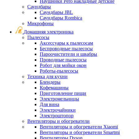
Наушники Pero накладные детские
Саундбары
Саундбары JBL
Саундбары Rombica
Микрофоны
Домашняя электроника
Пылесосы
Аксессуары к пылесосам
Беспроводные пылесосы
Пароочистители и швабры
Проводные пылесосы
Робот для мойки окон
Роботы-пылесосы
Техника для кухни
Блендеры
Кофемашины
Приготовление пищи
Электромельницы
Для вина
Электрочайники
Электроштопор
Вентиляторы и обогреватели
Вентиляторы и обогреватели Xiaomi
Вентиляторы и обогреватели Smartmi
Вентиляторы Dyson