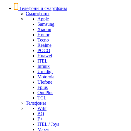
Телефоны и смартфоны
Смартфоны
Apple
Samsung
Xiaomi
Honor
Tecno
Realme
POCO
Huawei
ITEL
Infinix
Umidigi
Motorola
Ulefone
Fplus
OnePlus
TCL
Телефоны
Wifit
BQ
F+
ITEL / Joys
Maxvi