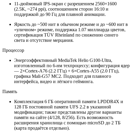
11‑дюймовый IPS‑экран с разрешением 2560×1600
(2.5K, ~274 ppi), соотношением сторон 16:10 и
поддержкой до 90 Гц для плавной анимации.
Яркость до ~500 нит в обычном режиме и до ~600 нит в
«уличном» режиме, поддержка 1.07 миллиарда цветов,
сертификация TÜV Rheinland по снижению синего
света и отсутствие мерцания.
Процессор
Энергоэффективный MediaTek Helio G100‑Ultra,
изготовленный по 6‑нм техпроцессу; конфигурация ядер
— 2×Cortex‑A76 (2.2 ГГц) + 6×Cortex‑A55 (2.0 ГГц),
графика Mali‑G57 MC2. Подходит для плавного
интерфейса, видео и лёгкого гейминга.
Память
Комплектация 6 ГБ оперативной памяти LPDDR4X и
128 ГБ постоянной памяти UFS 2.2 в указанной
модификации; также представлены другие варианты
памяти на сайте (4/128, 8/256). Есть возможность
расширения хранилища с помощью microSD до 2 ТБ
(карта продаётся отдельно).