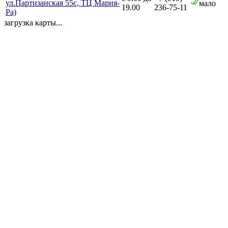
ул.Партизанская 55с, ТЦ Мария-
мало
19.00
236-75-11
Ра)
загрузка карты...