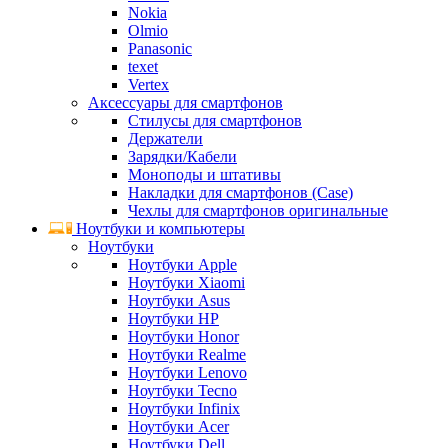
Nokia
Olmio
Panasonic
texet
Vertex
Аксессуары для смартфонов
Стилусы для смартфонов
Держатели
Зарядки/Кабели
Моноподы и штативы
Накладки для смартфонов (Case)
Чехлы для смартфонов оригинальные
Ноутбуки и компьютеры
Ноутбуки
Ноутбуки Apple
Ноутбуки Xiaomi
Ноутбуки Asus
Ноутбуки HP
Ноутбуки Honor
Ноутбуки Realme
Ноутбуки Lenovo
Ноутбуки Tecno
Ноутбуки Infinix
Ноутбуки Acer
Ноутбуки Dell