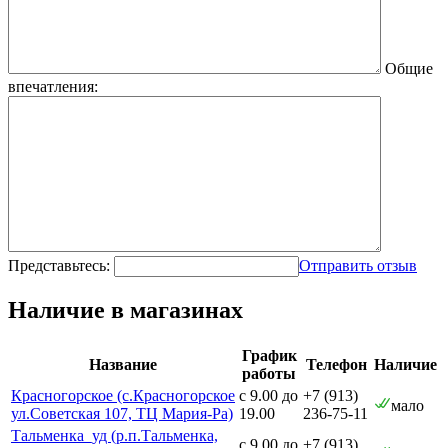
Общие
впечатления:
Представьтесь:
Отправить отзыв
Наличие в магазинах
График
Название
Телефон
Наличие
работы
Красногорское (с.Красногорское
с 9.00 до
+7 (913)
мало
ул.Советская 107, ТЦ Мария-Ра)
19.00
236-75-11
Тальменка_уд (р.п.Тальменка,
с 9.00 до
+7 (913)