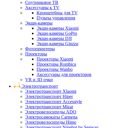
Спутниковое ТВ
Аксессуары к TV
Кронштейны для TV
Пульты управления
Экшн-камеры
Экшн-камеры Xiaomi
Экшн-камеры GoPro
Экшн-камеры DJI
Экшн-камеры Ginzzu
Фотопринтеры
Проекторы
Проекторы Xiaomi
Проекторы Rombica
Проекторы Wanbo
Аксессуары для проекторов
VR и 3D очки
Электротранспорт
Электротранспорт XIaomi
Электротранспорт Hiper
Электротранспорт Accesstyle
Электротранспорт Mizar
Электровелосипеды ADO
Электросамокаты Carmega
Электровелосипеды Himo
Электротранспорт Ninebot by Segway