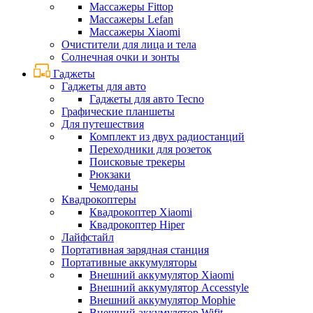
Массажеры Fittop
Массажеры Lefan
Массажеры Xiaomi
Очистители для лица и тела
Солнечная очки и зонты
Гаджеты
Гаджеты для авто
Гаджеты для авто Tecno
Графические планшеты
Для путешествия
Комплект из двух радиостанций
Переходники для розеток
Поисковые трекеры
Рюкзаки
Чемоданы
Квадрокоптеры
Квадрокоптер Xiaomi
Квадрокоптер Hiper
Лайфстайл
Портативная зарядная станция
Портативные аккумуляторы
Внешний аккумулятор Xiaomi
Внешний аккумулятор Accesstyle
Внешний аккумулятор Mophie
Внешний аккумулятор Wifit