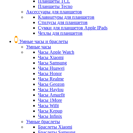
Планшеты TCL
Планшеты Tecno
Аксессуары для планшетов
Клавиатуры для планшетов
Стилусы для планшетов
Сумки для планшетов Apple IPads
Чехлы для планшетов
Умные часы и браслеты
Умные часы
Часы Apple Watch
Часы Xiaomi
Часы Samsung
Часы Huawei
Часы Honor
Часы Realme
Часы Geozon
Часы Haylou
Часы Amazfit
Часы 1More
Часы Wifit
Часы Kepup
Часы Infinix
Умные браслеты
Браслеты Xiaomi
Браслеты Samsung