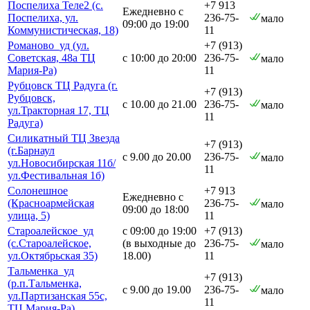
Поспелиха Теле2 (с.
+7 913
Ежедневно с
Поспелиха, ул.
236-75-
мало
09:00 до 19:00
Коммунистическая, 18)
11
Романово_уд (ул.
+7 (913)
Советская, 48а ТЦ
с 10:00 до 20:00
236-75-
мало
Мария-Ра)
11
Рубцовск ТЦ Радуга (г.
+7 (913)
Рубцовск,
с 10.00 до 21.00
236-75-
мало
ул.Тракторная 17, ТЦ
11
Радуга)
Силикатный ТЦ Звезда
+7 (913)
(г.Барнаул
с 9.00 до 20.00
236-75-
мало
ул.Новосибирская 11б/
11
ул.Фестивальная 1б)
Солонешное
+7 913
Ежедневно с
(Красноармейская
236-75-
мало
09:00 до 18:00
улица, 5)
11
Староалейское_уд
с 09:00 до 19:00
+7 (913)
(с.Староалейское,
(в выходные до
236-75-
мало
ул.Октябрьская 35)
18.00)
11
Тальменка_уд
+7 (913)
(р.п.Тальменка,
с 9.00 до 19.00
236-75-
мало
ул.Партизанская 55с,
11
ТЦ Мария-Ра)