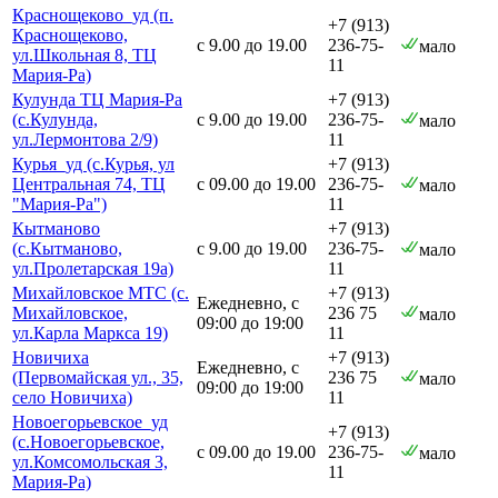
Краснощеково_уд (п.
+7 (913)
Краснощеково,
с 9.00 до 19.00
236-75-
мало
ул.Школьная 8, ТЦ
11
Мария-Ра)
Кулунда ТЦ Мария-Ра
+7 (913)
(с.Кулунда,
с 9.00 до 19.00
236-75-
мало
ул.Лермонтова 2/9)
11
Курья_уд (с.Курья, ул
+7 (913)
Центральная 74, ТЦ
с 09.00 до 19.00
236-75-
мало
"Мария-Ра")
11
Кытманово
+7 (913)
(с.Кытманово,
с 9.00 до 19.00
236-75-
мало
ул.Пролетарская 19а)
11
Михайловское МТС (с.
+7 (913)
Ежедневно, с
Михайловское,
236 75
мало
09:00 до 19:00
ул.Карла Маркса 19)
11
Новичиха
+7 (913)
Ежедневно, с
(Первомайская ул., 35,
236 75
мало
09:00 до 19:00
село Новичиха)
11
Новоегорьевское_уд
+7 (913)
(с.Новоегорьевское,
с 09.00 до 19.00
236-75-
мало
ул.Комсомольская 3,
11
Мария-Ра)