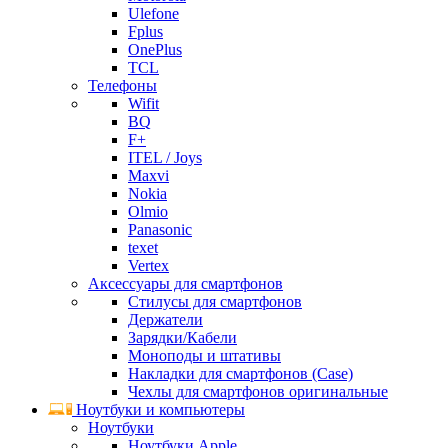
Ulefone
Fplus
OnePlus
TCL
Телефоны
Wifit
BQ
F+
ITEL / Joys
Maxvi
Nokia
Olmio
Panasonic
texet
Vertex
Аксессуары для смартфонов
Стилусы для смартфонов
Держатели
Зарядки/Кабели
Моноподы и штативы
Накладки для смартфонов (Case)
Чехлы для смартфонов оригинальные
Ноутбуки и компьютеры
Ноутбуки
Ноутбуки Apple