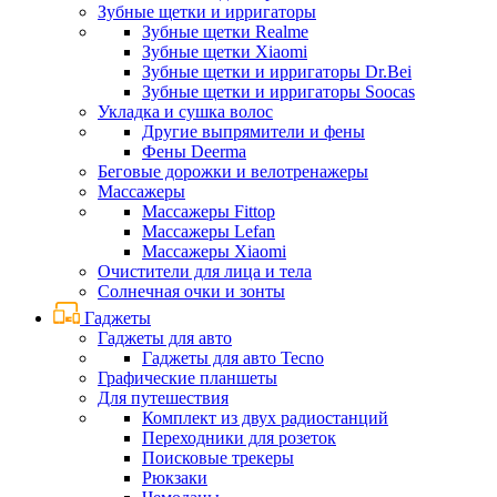
Зубные щетки и ирригаторы
Зубные щетки Realme
Зубные щетки Xiaomi
Зубные щетки и ирригаторы Dr.Bei
Зубные щетки и ирригаторы Soocas
Укладка и сушка волос
Другие выпрямители и фены
Фены Deerma
Беговые дорожки и велотренажеры
Массажеры
Массажеры Fittop
Массажеры Lefan
Массажеры Xiaomi
Очистители для лица и тела
Солнечная очки и зонты
Гаджеты
Гаджеты для авто
Гаджеты для авто Tecno
Графические планшеты
Для путешествия
Комплект из двух радиостанций
Переходники для розеток
Поисковые трекеры
Рюкзаки