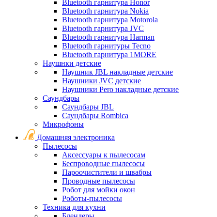
Bluetooth гарнитура Honor
Bluetooth гарнитура Nokia
Bluetooth гарнитура Motorola
Bluetooth гарнитура JVC
Bluetooth гарнитура Harman
Bluetooth гарнитуры Tecno
Bluetooth гарнитура 1MORE
Наушнки детские
Наушник JBL накладные детские
Наушники JVC детские
Наушники Pero накладные детские
Саундбары
Саундбары JBL
Саундбары Rombica
Микрофоны
Домашняя электроника
Пылесосы
Аксессуары к пылесосам
Беспроводные пылесосы
Пароочистители и швабры
Проводные пылесосы
Робот для мойки окон
Роботы-пылесосы
Техника для кухни
Блендеры