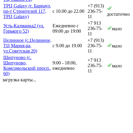
ТРЦ Galaxy (г. Барнаул,
+7 (913)
пр-т Строителей 117,
с 10.00 до 22.00
236-75-
достаточно
ТРЦ Galaxy)
11
+7 913
Усть-Калманка2 (ул.
Ежедневно с
236-75-
мало
Горького 52)
09:00 до 19:00
11
Целинное (с.Целинное,
+7 (913)
ТЦ Мария-ра,
с 9.00 до 19.00
236-75-
мало
ул.Советская 20)
11
Шипуново (с.
+7 913
Шипуново,
9:00 - 18:00,
236-75-
мало
Комсомольский просп.,
ежедневно
11
60)
загрузка карты...