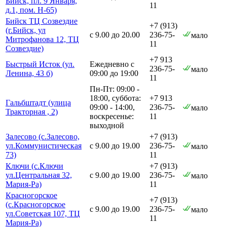
Бийск, пл. 9 Января,
11
д.1, пом. Н-65)
Бийск ТЦ Созвездие
+7 (913)
(г.Бийск, ул
с 9.00 до 20.00
236-75-
мало
Митрофанова 12, ТЦ
11
Созвездие)
+7 913
Быстрый Исток (ул.
Ежедневно с
236-75-
мало
Ленина, 43 б)
09:00 до 19:00
11
Пн-Пт: 09:00 -
18:00, суббота:
+7 913
Гальбштадт (улица
09:00 - 14:00,
236-75-
мало
Тракторная , 2)
воскресенье:
11
выходной
Залесово (с.Залесово,
+7 (913)
ул.Коммунистическая
с 9.00 до 19.00
236-75-
мало
73)
11
Ключи (с.Ключи
+7 (913)
ул.Центральная 32,
с 9.00 до 19.00
236-75-
мало
Мария-Ра)
11
Красногорское
+7 (913)
(с.Красногорское
с 9.00 до 19.00
236-75-
мало
ул.Советская 107, ТЦ
11
Мария-Ра)