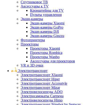
Спутниковое ТВ
Аксессуары к TV
Кронштейны для TV
Пульты управления
Экшн-камеры
Экшн-камеры Xiaomi
Экшн-камеры GoPro
Экшн-камеры DJI
Экшн-камеры Ginzzu
Фотопринтеры
Проекторы
Проекторы Xiaomi
Проекторы Rombica
Проекторы Wanbo
Аксессуары для проекторов
VR и 3D очки
Электротранспорт
Электротранспорт XIaomi
Электротранспорт Hiper
Электротранспорт Accesstyle
Электротранспорт Mizar
Электровелосипеды ADO
Электросамокаты Carmega
Электровелосипеды Himo
Электротранспорт Ninebot by Segway