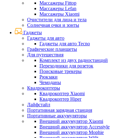
Массажеры Fittop
Массажеры Lefan
Массажеры Xiaomi
Очистители для лица и тела
Солнечная очки и зонты
Гаджеты
Гаджеты для авто
Гаджеты для авто Tecno
Графические планшеты
Для путешествия
Комплект из двух радиостанций
Переходники для розеток
Поисковые трекеры
Рюкзаки
Чемоданы
Квадрокоптеры
Квадрокоптер Xiaomi
Квадрокоптер Hiper
Лайфстайл
Портативная зарядная станция
Портативные аккумуляторы
Внешний аккумулятор Xiaomi
Внешний аккумулятор Accesstyle
Внешний аккумулятор Mophie
Внешний аккумулятор Wifit