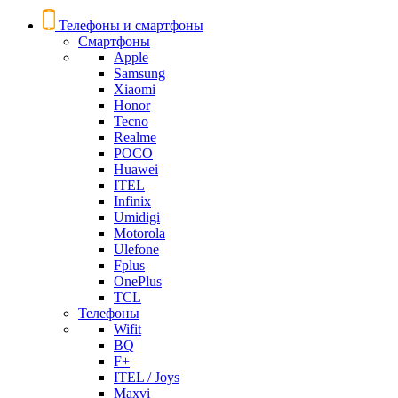
Телефоны и смартфоны
Смартфоны
Apple
Samsung
Xiaomi
Honor
Tecno
Realme
POCO
Huawei
ITEL
Infinix
Umidigi
Motorola
Ulefone
Fplus
OnePlus
TCL
Телефоны
Wifit
BQ
F+
ITEL / Joys
Maxvi