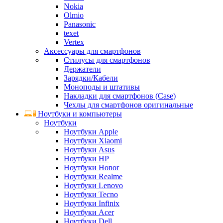
Nokia
Olmio
Panasonic
texet
Vertex
Аксессуары для смартфонов
Стилусы для смартфонов
Держатели
Зарядки/Кабели
Моноподы и штативы
Накладки для смартфонов (Case)
Чехлы для смартфонов оригинальные
Ноутбуки и компьютеры
Ноутбуки
Ноутбуки Apple
Ноутбуки Xiaomi
Ноутбуки Asus
Ноутбуки HP
Ноутбуки Honor
Ноутбуки Realme
Ноутбуки Lenovo
Ноутбуки Tecno
Ноутбуки Infinix
Ноутбуки Acer
Ноутбуки Dell