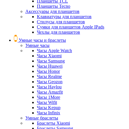
Планшеты TCL
Планшеты Tecno
Аксессуары для планшетов
Клавиатуры для планшетов
Стилусы для планшетов
Сумки для планшетов Apple IPads
Чехлы для планшетов
Умные часы и браслеты
Умные часы
Часы Apple Watch
Часы Xiaomi
Часы Samsung
Часы Huawei
Часы Honor
Часы Realme
Часы Geozon
Часы Haylou
Часы Amazfit
Часы 1More
Часы Wifit
Часы Kepup
Часы Infinix
Умные браслеты
Браслеты Xiaomi
Браслеты Samsung