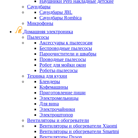
Наушники Pero накладные детские
Саундбары
Саундбары JBL
Саундбары Rombica
Микрофоны
Домашняя электроника
Пылесосы
Аксессуары к пылесосам
Беспроводные пылесосы
Пароочистители и швабры
Проводные пылесосы
Робот для мойки окон
Роботы-пылесосы
Техника для кухни
Блендеры
Кофемашины
Приготовление пищи
Электромельницы
Для вина
Электрочайники
Электроштопор
Вентиляторы и обогреватели
Вентиляторы и обогреватели Xiaomi
Вентиляторы и обогреватели Smartmi
Вентиляторы Dyson