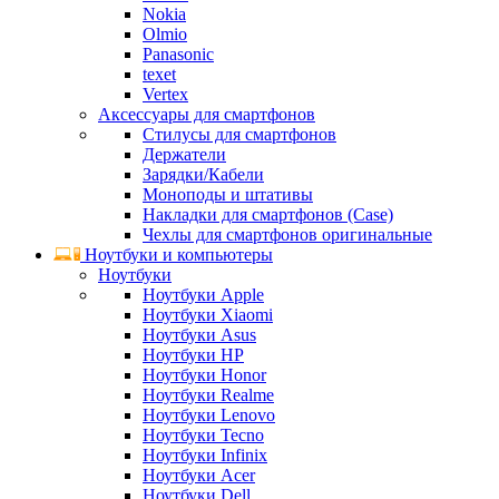
Nokia
Olmio
Panasonic
texet
Vertex
Аксессуары для смартфонов
Стилусы для смартфонов
Держатели
Зарядки/Кабели
Моноподы и штативы
Накладки для смартфонов (Case)
Чехлы для смартфонов оригинальные
Ноутбуки и компьютеры
Ноутбуки
Ноутбуки Apple
Ноутбуки Xiaomi
Ноутбуки Asus
Ноутбуки HP
Ноутбуки Honor
Ноутбуки Realme
Ноутбуки Lenovo
Ноутбуки Tecno
Ноутбуки Infinix
Ноутбуки Acer
Ноутбуки Dell