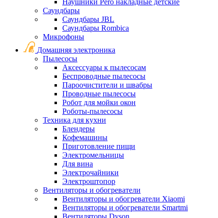
Наушники Pero накладные детские
Саундбары
Саундбары JBL
Саундбары Rombica
Микрофоны
Домашняя электроника
Пылесосы
Аксессуары к пылесосам
Беспроводные пылесосы
Пароочистители и швабры
Проводные пылесосы
Робот для мойки окон
Роботы-пылесосы
Техника для кухни
Блендеры
Кофемашины
Приготовление пищи
Электромельницы
Для вина
Электрочайники
Электроштопор
Вентиляторы и обогреватели
Вентиляторы и обогреватели Xiaomi
Вентиляторы и обогреватели Smartmi
Вентиляторы Dyson