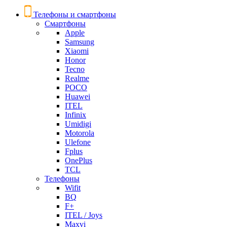
Телефоны и смартфоны
Смартфоны
Apple
Samsung
Xiaomi
Honor
Tecno
Realme
POCO
Huawei
ITEL
Infinix
Umidigi
Motorola
Ulefone
Fplus
OnePlus
TCL
Телефоны
Wifit
BQ
F+
ITEL / Joys
Maxvi