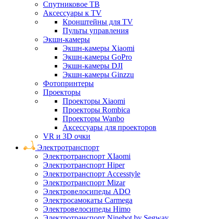
Спутниковое ТВ
Аксессуары к TV
Кронштейны для TV
Пульты управления
Экшн-камеры
Экшн-камеры Xiaomi
Экшн-камеры GoPro
Экшн-камеры DJI
Экшн-камеры Ginzzu
Фотопринтеры
Проекторы
Проекторы Xiaomi
Проекторы Rombica
Проекторы Wanbo
Аксессуары для проекторов
VR и 3D очки
Электротранспорт
Электротранспорт XIaomi
Электротранспорт Hiper
Электротранспорт Accesstyle
Электротранспорт Mizar
Электровелосипеды ADO
Электросамокаты Carmega
Электровелосипеды Himo
Электротранспорт Ninebot by Segway