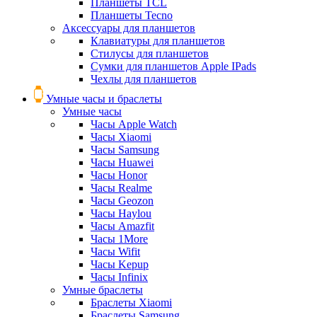
Планшеты TCL
Планшеты Tecno
Аксессуары для планшетов
Клавиатуры для планшетов
Стилусы для планшетов
Сумки для планшетов Apple IPads
Чехлы для планшетов
Умные часы и браслеты
Умные часы
Часы Apple Watch
Часы Xiaomi
Часы Samsung
Часы Huawei
Часы Honor
Часы Realme
Часы Geozon
Часы Haylou
Часы Amazfit
Часы 1More
Часы Wifit
Часы Kepup
Часы Infinix
Умные браслеты
Браслеты Xiaomi
Браслеты Samsung