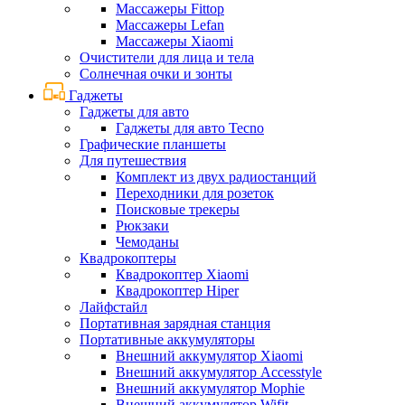
Массажеры Fittop
Массажеры Lefan
Массажеры Xiaomi
Очистители для лица и тела
Солнечная очки и зонты
Гаджеты
Гаджеты для авто
Гаджеты для авто Tecno
Графические планшеты
Для путешествия
Комплект из двух радиостанций
Переходники для розеток
Поисковые трекеры
Рюкзаки
Чемоданы
Квадрокоптеры
Квадрокоптер Xiaomi
Квадрокоптер Hiper
Лайфстайл
Портативная зарядная станция
Портативные аккумуляторы
Внешний аккумулятор Xiaomi
Внешний аккумулятор Accesstyle
Внешний аккумулятор Mophie
Внешний аккумулятор Wifit