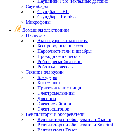
Наушники Pero накладные детские
Саундбары
Саундбары JBL
Саундбары Rombica
Микрофоны
Домашняя электроника
Пылесосы
Аксессуары к пылесосам
Беспроводные пылесосы
Пароочистители и швабры
Проводные пылесосы
Робот для мойки окон
Роботы-пылесосы
Техника для кухни
Блендеры
Кофемашины
Приготовление пищи
Электромельницы
Для вина
Электрочайники
Электроштопор
Вентиляторы и обогреватели
Вентиляторы и обогреватели Xiaomi
Вентиляторы и обогреватели Smartmi
Вентиляторы Dyson