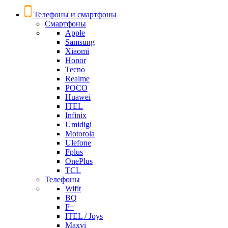
Телефоны и смартфоны
Смартфоны
Apple
Samsung
Xiaomi
Honor
Tecno
Realme
POCO
Huawei
ITEL
Infinix
Umidigi
Motorola
Ulefone
Fplus
OnePlus
TCL
Телефоны
Wifit
BQ
F+
ITEL / Joys
Maxvi