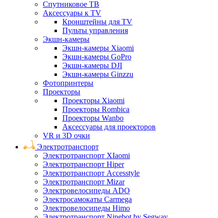
Спутниковое ТВ
Аксессуары к TV
Кронштейны для TV
Пульты управления
Экшн-камеры
Экшн-камеры Xiaomi
Экшн-камеры GoPro
Экшн-камеры DJI
Экшн-камеры Ginzzu
Фотопринтеры
Проекторы
Проекторы Xiaomi
Проекторы Rombica
Проекторы Wanbo
Аксессуары для проекторов
VR и 3D очки
Электротранспорт
Электротранспорт XIaomi
Электротранспорт Hiper
Электротранспорт Accesstyle
Электротранспорт Mizar
Электровелосипеды ADO
Электросамокаты Carmega
Электровелосипеды Himo
Электротранспорт Ninebot by Segway