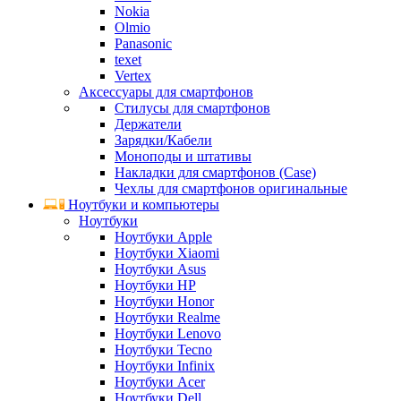
Nokia
Olmio
Panasonic
texet
Vertex
Аксессуары для смартфонов
Стилусы для смартфонов
Держатели
Зарядки/Кабели
Моноподы и штативы
Накладки для смартфонов (Case)
Чехлы для смартфонов оригинальные
Ноутбуки и компьютеры
Ноутбуки
Ноутбуки Apple
Ноутбуки Xiaomi
Ноутбуки Asus
Ноутбуки HP
Ноутбуки Honor
Ноутбуки Realme
Ноутбуки Lenovo
Ноутбуки Tecno
Ноутбуки Infinix
Ноутбуки Acer
Ноутбуки Dell