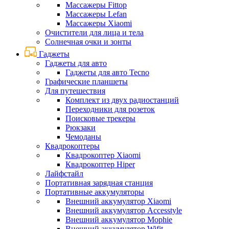
Массажеры Fittop
Массажеры Lefan
Массажеры Xiaomi
Очистители для лица и тела
Солнечная очки и зонты
Гаджеты
Гаджеты для авто
Гаджеты для авто Tecno
Графические планшеты
Для путешествия
Комплект из двух радиостанций
Переходники для розеток
Поисковые трекеры
Рюкзаки
Чемоданы
Квадрокоптеры
Квадрокоптер Xiaomi
Квадрокоптер Hiper
Лайфстайл
Портативная зарядная станция
Портативные аккумуляторы
Внешний аккумулятор Xiaomi
Внешний аккумулятор Accesstyle
Внешний аккумулятор Mophie
Внешний аккумулятор Wifit