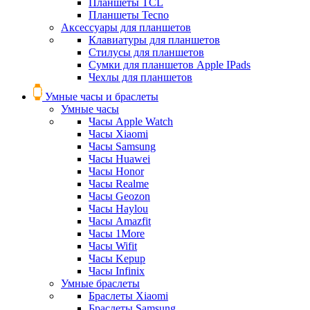
Планшеты TCL
Планшеты Tecno
Аксессуары для планшетов
Клавиатуры для планшетов
Стилусы для планшетов
Сумки для планшетов Apple IPads
Чехлы для планшетов
Умные часы и браслеты
Умные часы
Часы Apple Watch
Часы Xiaomi
Часы Samsung
Часы Huawei
Часы Honor
Часы Realme
Часы Geozon
Часы Haylou
Часы Amazfit
Часы 1More
Часы Wifit
Часы Kepup
Часы Infinix
Умные браслеты
Браслеты Xiaomi
Браслеты Samsung