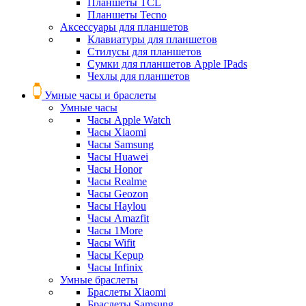
Планшеты TCL
Планшеты Tecno
Аксессуары для планшетов
Клавиатуры для планшетов
Стилусы для планшетов
Сумки для планшетов Apple IPads
Чехлы для планшетов
Умные часы и браслеты
Умные часы
Часы Apple Watch
Часы Xiaomi
Часы Samsung
Часы Huawei
Часы Honor
Часы Realme
Часы Geozon
Часы Haylou
Часы Amazfit
Часы 1More
Часы Wifit
Часы Kepup
Часы Infinix
Умные браслеты
Браслеты Xiaomi
Браслеты Samsung