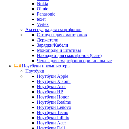
Nokia
Olmio
Panasonic
texet
Vertex
Аксессуары для смартфонов
Стилусы для смартфонов
Держатели
Зарядки/Кабели
Моноподы и штативы
Накладки для смартфонов (Case)
Чехлы для смартфонов оригинальные
Ноутбуки и компьютеры
Ноутбуки
Ноутбуки Apple
Ноутбуки Xiaomi
Ноутбуки Asus
Ноутбуки HP
Ноутбуки Honor
Ноутбуки Realme
Ноутбуки Lenovo
Ноутбуки Tecno
Ноутбуки Infinix
Ноутбуки Acer
Ноутбуки Dell