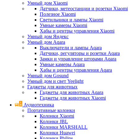
Умный дом Xiaomi
Датчики, метеостанции и розетки Xiaomi
Полезное Xiaomi
Светильники и лампы Xiaomi
Умные камеры Xiaomi
Хабы и центры управления Xiaomi
Умный дом Яндекс
Умный дом Aqara
Выключатели и лампы Aqara
Датчики, регуляторы и розетки Aqara
Замки и управление шторами Aqara
Умные камеры Aqara
Хабы и центры управления Aqara
Умный дом Gosund
Умный дом и свет Yeelight
Гаджеты для животных
Гаджеты для животных Aqara
Гаджеты для животных Xiaomi
Аудиотехника
Портативные колонки
Колонки Xiaomi
Колонки JBL
Колонки MARSHALL
Колонки Huawei
Колонки Philips