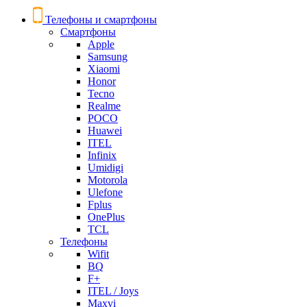
Телефоны и смартфоны
Смартфоны
Apple
Samsung
Xiaomi
Honor
Tecno
Realme
POCO
Huawei
ITEL
Infinix
Umidigi
Motorola
Ulefone
Fplus
OnePlus
TCL
Телефоны
Wifit
BQ
F+
ITEL / Joys
Maxvi