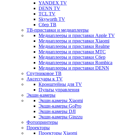
YANDEX TV
DENN TV
TCL TV
Skyworth TV
Сбер ТВ
ТВ-приставки и медиаплееры
Медиаплееры и приставки Apple TV
Медиаплееры и приставки Xiaomi
Медиаплееры и приставки Realme
Медиаплееры и приставки МТС
Медиаплееры и приставки Сбер
Медиаплееры и приставки Rombica
Медиаплееры и приставки DENN
Спутниковое ТВ
Аксессуары к TV
Кронштейны для TV
Пульты управления
Экшн-камеры
Экшн-камеры Xiaomi
Экшн-камеры GoPro
Экшн-камеры DJI
Экшн-камеры Ginzzu
Фотопринтеры
Проекторы
Проекторы Xiaomi