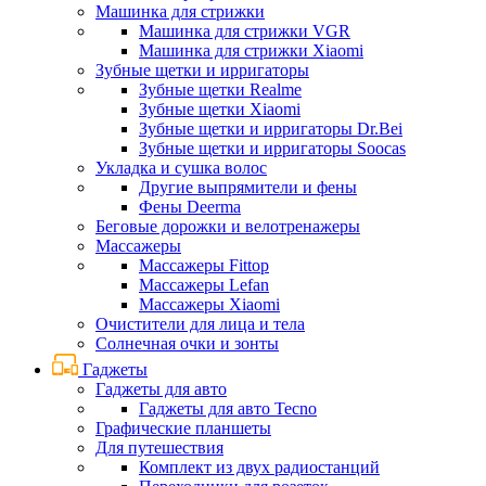
Машинка для стрижки
Машинка для стрижки VGR
Машинка для стрижки Xiaomi
Зубные щетки и ирригаторы
Зубные щетки Realme
Зубные щетки Xiaomi
Зубные щетки и ирригаторы Dr.Bei
Зубные щетки и ирригаторы Soocas
Укладка и сушка волос
Другие выпрямители и фены
Фены Deerma
Беговые дорожки и велотренажеры
Массажеры
Массажеры Fittop
Массажеры Lefan
Массажеры Xiaomi
Очистители для лица и тела
Солнечная очки и зонты
Гаджеты
Гаджеты для авто
Гаджеты для авто Tecno
Графические планшеты
Для путешествия
Комплект из двух радиостанций