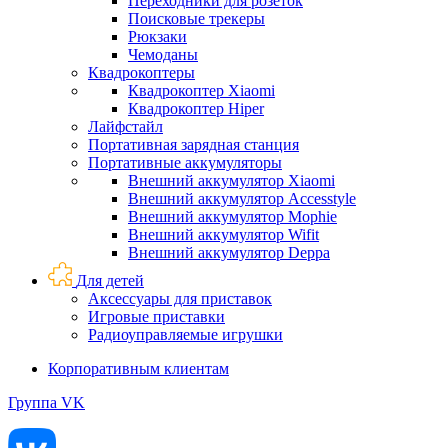
Переходники для розеток
Поисковые трекеры
Рюкзаки
Чемоданы
Квадрокоптеры
Квадрокоптер Xiaomi
Квадрокоптер Hiper
Лайфстайл
Портативная зарядная станция
Портативные аккумуляторы
Внешний аккумулятор Xiaomi
Внешний аккумулятор Accesstyle
Внешний аккумулятор Mophie
Внешний аккумулятор Wifit
Внешний аккумулятор Deppa
Для детей
Аксессуары для приставок
Игровые приставки
Радиоуправляемые игрушки
Корпоративным клиентам
Группа VK