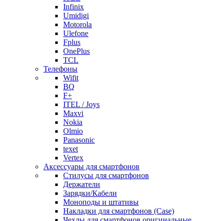
Infinix
Umidigi
Motorola
Ulefone
Fplus
OnePlus
TCL
Телефоны
Wifit
BQ
F+
ITEL / Joys
Maxvi
Nokia
Olmio
Panasonic
texet
Vertex
Аксессуары для смартфонов
Стилусы для смартфонов
Держатели
Зарядки/Кабели
Моноподы и штативы
Накладки для смартфонов (Case)
Чехлы для смартфонов оригинальные