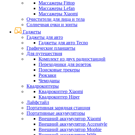
Массажеры Fittop
Массажеры Lefan
Массажеры Xiaomi
Очистители для лица и тела
Солнечная очки и зонты
Гаджеты
Гаджеты для авто
Гаджеты для авто Tecno
Графические планшеты
Для путешествия
Комплект из двух радиостанций
Переходники для розеток
Поисковые трекеры
Рюкзаки
Чемоданы
Квадрокоптеры
Квадрокоптер Xiaomi
Квадрокоптер Hiper
Лайфстайл
Портативная зарядная станция
Портативные аккумуляторы
Внешний аккумулятор Xiaomi
Внешний аккумулятор Accesstyle
Внешний аккумулятор Mophie
Внешний аккумулятор Wifit