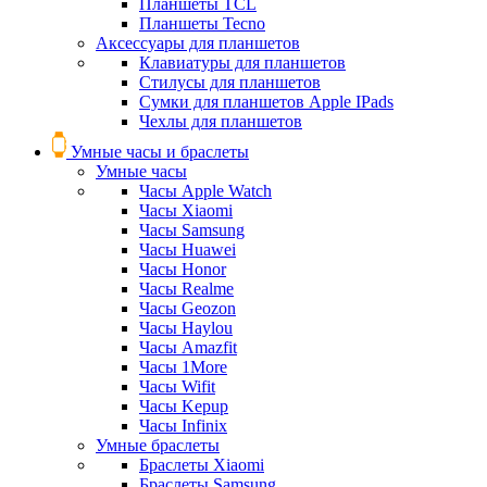
Планшеты TCL
Планшеты Tecno
Аксессуары для планшетов
Клавиатуры для планшетов
Стилусы для планшетов
Сумки для планшетов Apple IPads
Чехлы для планшетов
Умные часы и браслеты
Умные часы
Часы Apple Watch
Часы Xiaomi
Часы Samsung
Часы Huawei
Часы Honor
Часы Realme
Часы Geozon
Часы Haylou
Часы Amazfit
Часы 1More
Часы Wifit
Часы Kepup
Часы Infinix
Умные браслеты
Браслеты Xiaomi
Браслеты Samsung