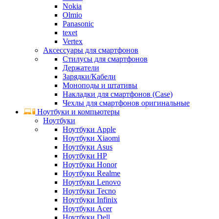
Nokia
Olmio
Panasonic
texet
Vertex
Аксессуары для смартфонов
Стилусы для смартфонов
Держатели
Зарядки/Кабели
Моноподы и штативы
Накладки для смартфонов (Case)
Чехлы для смартфонов оригинальные
Ноутбуки и компьютеры
Ноутбуки
Ноутбуки Apple
Ноутбуки Xiaomi
Ноутбуки Asus
Ноутбуки HP
Ноутбуки Honor
Ноутбуки Realme
Ноутбуки Lenovo
Ноутбуки Tecno
Ноутбуки Infinix
Ноутбуки Acer
Ноутбуки Dell