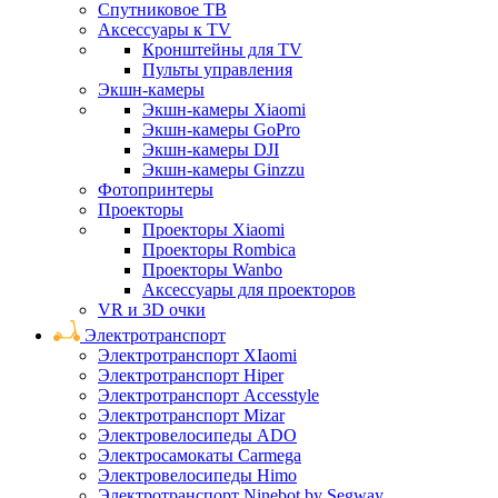
Спутниковое ТВ
Аксессуары к TV
Кронштейны для TV
Пульты управления
Экшн-камеры
Экшн-камеры Xiaomi
Экшн-камеры GoPro
Экшн-камеры DJI
Экшн-камеры Ginzzu
Фотопринтеры
Проекторы
Проекторы Xiaomi
Проекторы Rombica
Проекторы Wanbo
Аксессуары для проекторов
VR и 3D очки
Электротранспорт
Электротранспорт XIaomi
Электротранспорт Hiper
Электротранспорт Accesstyle
Электротранспорт Mizar
Электровелосипеды ADO
Электросамокаты Carmega
Электровелосипеды Himo
Электротранспорт Ninebot by Segway