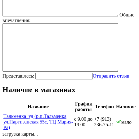
Общие
впечатления:
Представьтесь:
Отправить отзыв
Наличие в магазинах
График
Название
Телефон
Наличие
работы
Тальменка_уд (р.п.Тальменка,
с 9.00 до
+7 (913)
ул.Партизанская 55с, ТЦ Мария-
мало
19.00
236-75-11
Ра)
загрузка карты...