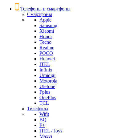
Телефоны и смартфоны
Смартфоны
Apple
Samsung
Xiaomi
Honor
Tecno
Realme
POCO
Huawei
ITEL
Infinix
Umidigi
Motorola
Ulefone
Fplus
OnePlus
TCL
Телефоны
Wifit
BQ
F+
ITEL / Joys
Maxvi