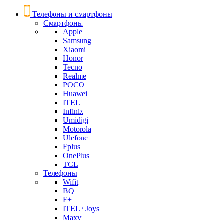
Телефоны и смартфоны
Смартфоны
Apple
Samsung
Xiaomi
Honor
Tecno
Realme
POCO
Huawei
ITEL
Infinix
Umidigi
Motorola
Ulefone
Fplus
OnePlus
TCL
Телефоны
Wifit
BQ
F+
ITEL / Joys
Maxvi