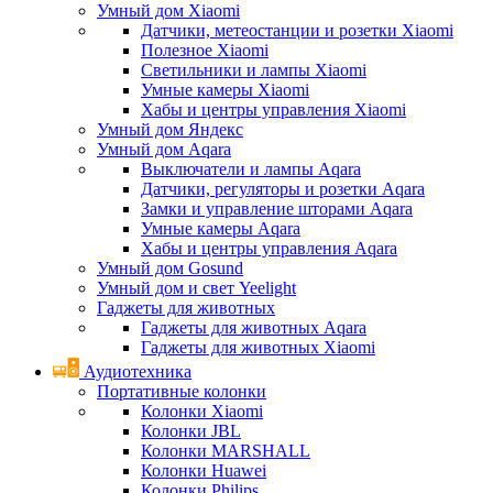
Умный дом Xiaomi
Датчики, метеостанции и розетки Xiaomi
Полезное Xiaomi
Светильники и лампы Xiaomi
Умные камеры Xiaomi
Хабы и центры управления Xiaomi
Умный дом Яндекс
Умный дом Aqara
Выключатели и лампы Aqara
Датчики, регуляторы и розетки Aqara
Замки и управление шторами Aqara
Умные камеры Aqara
Хабы и центры управления Aqara
Умный дом Gosund
Умный дом и свет Yeelight
Гаджеты для животных
Гаджеты для животных Aqara
Гаджеты для животных Xiaomi
Аудиотехника
Портативные колонки
Колонки Xiaomi
Колонки JBL
Колонки MARSHALL
Колонки Huawei
Колонки Philips