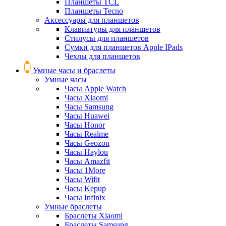
Планшеты TCL
Планшеты Tecno
Аксессуары для планшетов
Клавиатуры для планшетов
Стилусы для планшетов
Сумки для планшетов Apple IPads
Чехлы для планшетов
Умные часы и браслеты
Умные часы
Часы Apple Watch
Часы Xiaomi
Часы Samsung
Часы Huawei
Часы Honor
Часы Realme
Часы Geozon
Часы Haylou
Часы Amazfit
Часы 1More
Часы Wifit
Часы Kepup
Часы Infinix
Умные браслеты
Браслеты Xiaomi
Браслеты Samsung