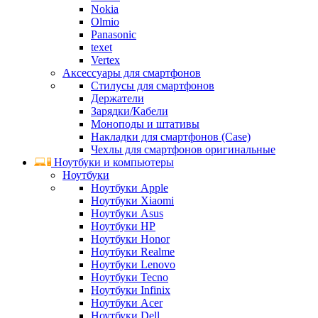
Nokia
Olmio
Panasonic
texet
Vertex
Аксессуары для смартфонов
Стилусы для смартфонов
Держатели
Зарядки/Кабели
Моноподы и штативы
Накладки для смартфонов (Case)
Чехлы для смартфонов оригинальные
Ноутбуки и компьютеры
Ноутбуки
Ноутбуки Apple
Ноутбуки Xiaomi
Ноутбуки Asus
Ноутбуки HP
Ноутбуки Honor
Ноутбуки Realme
Ноутбуки Lenovo
Ноутбуки Tecno
Ноутбуки Infinix
Ноутбуки Acer
Ноутбуки Dell