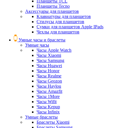
Планшеты TCL
Планшеты Tecno
Аксессуары для планшетов
Клавиатуры для планшетов
Стилусы для планшетов
Сумки для планшетов Apple IPads
Чехлы для планшетов
Умные часы и браслеты
Умные часы
Часы Apple Watch
Часы Xiaomi
Часы Samsung
Часы Huawei
Часы Honor
Часы Realme
Часы Geozon
Часы Haylou
Часы Amazfit
Часы 1More
Часы Wifit
Часы Kepup
Часы Infinix
Умные браслеты
Браслеты Xiaomi
Браслеты Samsung