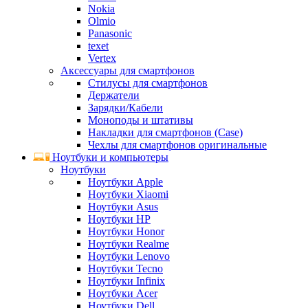
Nokia
Olmio
Panasonic
texet
Vertex
Аксессуары для смартфонов
Стилусы для смартфонов
Держатели
Зарядки/Кабели
Моноподы и штативы
Накладки для смартфонов (Case)
Чехлы для смартфонов оригинальные
Ноутбуки и компьютеры
Ноутбуки
Ноутбуки Apple
Ноутбуки Xiaomi
Ноутбуки Asus
Ноутбуки HP
Ноутбуки Honor
Ноутбуки Realme
Ноутбуки Lenovo
Ноутбуки Tecno
Ноутбуки Infinix
Ноутбуки Acer
Ноутбуки Dell