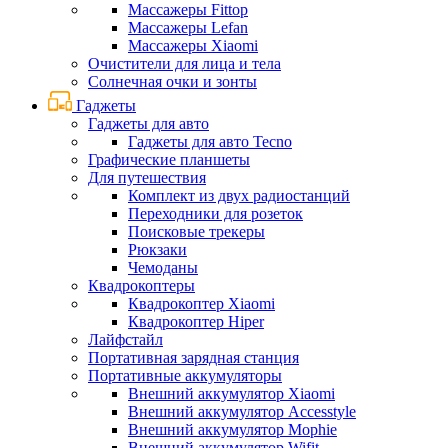
Массажеры Fittop
Массажеры Lefan
Массажеры Xiaomi
Очистители для лица и тела
Солнечная очки и зонты
Гаджеты
Гаджеты для авто
Гаджеты для авто Tecno
Графические планшеты
Для путешествия
Комплект из двух радиостанций
Переходники для розеток
Поисковые трекеры
Рюкзаки
Чемоданы
Квадрокоптеры
Квадрокоптер Xiaomi
Квадрокоптер Hiper
Лайфстайл
Портативная зарядная станция
Портативные аккумуляторы
Внешний аккумулятор Xiaomi
Внешний аккумулятор Accesstyle
Внешний аккумулятор Mophie
Внешний аккумулятор Wifit