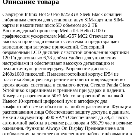
Описание товара
Смартфон Infinix Hot 50 Pro 8/256GB Sleek Black оснащен
гибридным слотом для установки двух SIM-карт или SIM-
карты и накопителя microSD объемом до 2 ТБ.
Восьмиядерный процессор MediaTek Helio G100 с
графическим ускорителем Mali-G57 MC2 Отвечает за
высокую производительность системы и предотвращает
зависание при загрузке приложений. Сенсорный
безрамочный LCD-дисплей с частотой обновления картинки
120 Гц диагональю 6,78 дюйма Удобен для управления
настройками и обеспечивает высокую детализацию и
реалистичную цветопередачу. Разрешение дисплея -
2460х1080 пикселей. Пылевлагостойкий корпус IP54 из
пластика Защищает внутренние детали от повреждений во
время дождя, снегопада и сильного ветра. Стекло Panda Glass
Устойчиво к царапинам и трещинам при ударах и падении.
Камеры с разрешением 50+2 Мп со встроенной вспышкой
Имеют 10-кратный цифровой зум и автофокус для
комфортной съемки объектов на любом расстоянии. Функция
распознавания лица Обеспечивает защиту доступа к данным.
Емкий аккумулятор 5000 мА*ч Обеспечивает до 39,21 часов
автономной работы в режиме разговора и 558,79 час в режиме
ожидания. Функция Always On Display Предназначена для
отображения на дисплее определенного набора информации в