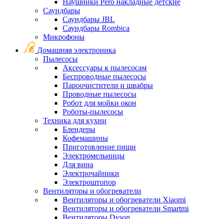
Наушники Pero накладные детские
Саундбары
Саундбары JBL
Саундбары Rombica
Микрофоны
Домашняя электроника
Пылесосы
Аксессуары к пылесосам
Беспроводные пылесосы
Пароочистители и швабры
Проводные пылесосы
Робот для мойки окон
Роботы-пылесосы
Техника для кухни
Блендеры
Кофемашины
Приготовление пищи
Электромельницы
Для вина
Электрочайники
Электроштопор
Вентиляторы и обогреватели
Вентиляторы и обогреватели Xiaomi
Вентиляторы и обогреватели Smartmi
Вентиляторы Dyson