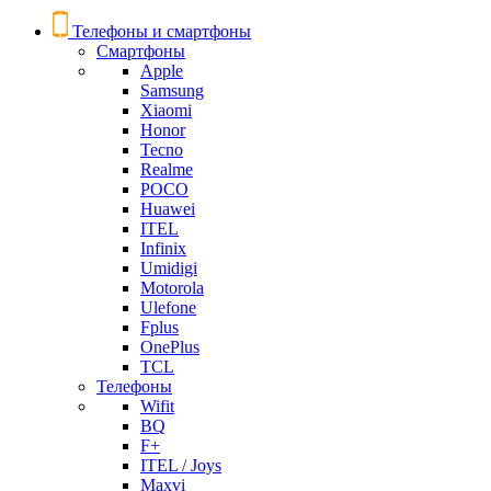
Телефоны и смартфоны
Смартфоны
Apple
Samsung
Xiaomi
Honor
Tecno
Realme
POCO
Huawei
ITEL
Infinix
Umidigi
Motorola
Ulefone
Fplus
OnePlus
TCL
Телефоны
Wifit
BQ
F+
ITEL / Joys
Maxvi