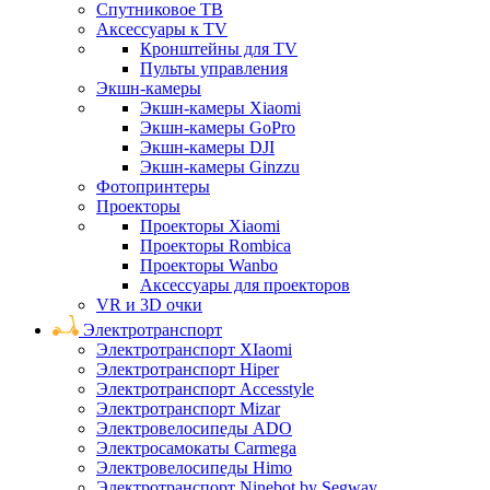
Спутниковое ТВ
Аксессуары к TV
Кронштейны для TV
Пульты управления
Экшн-камеры
Экшн-камеры Xiaomi
Экшн-камеры GoPro
Экшн-камеры DJI
Экшн-камеры Ginzzu
Фотопринтеры
Проекторы
Проекторы Xiaomi
Проекторы Rombica
Проекторы Wanbo
Аксессуары для проекторов
VR и 3D очки
Электротранспорт
Электротранспорт XIaomi
Электротранспорт Hiper
Электротранспорт Accesstyle
Электротранспорт Mizar
Электровелосипеды ADO
Электросамокаты Carmega
Электровелосипеды Himo
Электротранспорт Ninebot by Segway