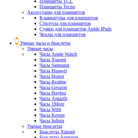
Планшеты TCL
Планшеты Tecno
Аксессуары для планшетов
Клавиатуры для планшетов
Стилусы для планшетов
Сумки для планшетов Apple IPads
Чехлы для планшетов
Умные часы и браслеты
Умные часы
Часы Apple Watch
Часы Xiaomi
Часы Samsung
Часы Huawei
Часы Honor
Часы Realme
Часы Geozon
Часы Haylou
Часы Amazfit
Часы 1More
Часы Wifit
Часы Kepup
Часы Infinix
Умные браслеты
Браслеты Xiaomi
Браслеты Samsung