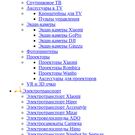
Спутниковое ТВ
Аксессуары к TV
Кронштейны для TV
Пульты управления
Экшн-камеры
Экшн-камеры Xiaomi
Экшн-камеры GoPro
Экшн-камеры DJI
Экшн-камеры Ginzzu
Фотопринтеры
Проекторы
Проекторы Xiaomi
Проекторы Rombica
Проекторы Wanbo
Аксессуары для проекторов
VR и 3D очки
Электротранспорт
Электротранспорт XIaomi
Электротранспорт Hiper
Электротранспорт Accesstyle
Электротранспорт Mizar
Электровелосипеды ADO
Электросамокаты Carmega
Электровелосипеды Himo
Электротранспорт Ninebot by Segway