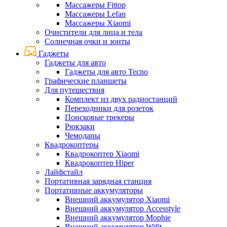
Массажеры Fittop
Массажеры Lefan
Массажеры Xiaomi
Очистители для лица и тела
Солнечная очки и зонты
Гаджеты
Гаджеты для авто
Гаджеты для авто Tecno
Графические планшеты
Для путешествия
Комплект из двух радиостанций
Переходники для розеток
Поисковые трекеры
Рюкзаки
Чемоданы
Квадрокоптеры
Квадрокоптер Xiaomi
Квадрокоптер Hiper
Лайфстайл
Портативная зарядная станция
Портативные аккумуляторы
Внешний аккумулятор Xiaomi
Внешний аккумулятор Accesstyle
Внешний аккумулятор Mophie
Внешний аккумулятор Wifit