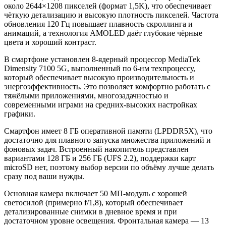
около 2644×1208 пикселей (формат 1,5K), что обеспечивает
чёткую детализацию и высокую плотность пикселей. Частота
обновления 120 Гц повышает плавность скроллинга и
анимаций, а технология AMOLED даёт глубокие чёрные
цвета и хороший контраст.
В смартфоне установлен 8‑ядерный процессор MediaTek
Dimensity 7100 5G, выполненный по 6‑нм техпроцессу,
который обеспечивает высокую производительность и
энергоэффективность. Это позволяет комфортно работать с
тяжёлыми приложениями, многозадачностью и
современными играми на средних‑высоких настройках
графики.
Смартфон имеет 8 ГБ оперативной памяти (LPDDR5X), что
достаточно для плавного запуска множества приложений и
фоновых задач. Встроенный накопитель представлен
вариантами 128 ГБ и 256 ГБ (UFS 2.2), поддержки карт
microSD нет, поэтому выбор версии по объёму лучше делать
сразу под ваши нужды.
Основная камера включает 50 МП‑модуль с хорошей
светосилой (примерно f/1,8), который обеспечивает
детализированные снимки в дневное время и при
достаточном уровне освещения. Фронтальная камера — 13