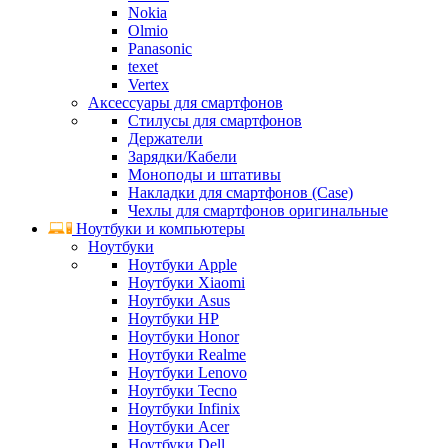
Nokia
Olmio
Panasonic
texet
Vertex
Аксессуары для смартфонов
Стилусы для смартфонов
Держатели
Зарядки/Кабели
Моноподы и штативы
Накладки для смартфонов (Case)
Чехлы для смартфонов оригинальные
Ноутбуки и компьютеры
Ноутбуки
Ноутбуки Apple
Ноутбуки Xiaomi
Ноутбуки Asus
Ноутбуки HP
Ноутбуки Honor
Ноутбуки Realme
Ноутбуки Lenovo
Ноутбуки Tecno
Ноутбуки Infinix
Ноутбуки Acer
Ноутбуки Dell