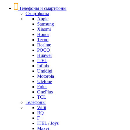
Телефоны и смартфоны
Смартфоны
Apple
Samsung
Xiaomi
Honor
Tecno
Realme
POCO
Huawei
ITEL
Infinix
Umidigi
Motorola
Ulefone
Fplus
OnePlus
TCL
Телефоны
Wifit
BQ
F+
ITEL / Joys
Maxvi