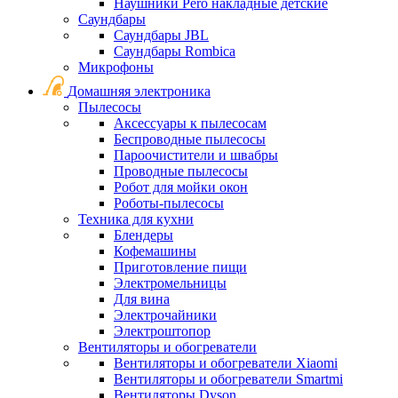
Наушники Pero накладные детские
Саундбары
Саундбары JBL
Саундбары Rombica
Микрофоны
Домашняя электроника
Пылесосы
Аксессуары к пылесосам
Беспроводные пылесосы
Пароочистители и швабры
Проводные пылесосы
Робот для мойки окон
Роботы-пылесосы
Техника для кухни
Блендеры
Кофемашины
Приготовление пищи
Электромельницы
Для вина
Электрочайники
Электроштопор
Вентиляторы и обогреватели
Вентиляторы и обогреватели Xiaomi
Вентиляторы и обогреватели Smartmi
Вентиляторы Dyson