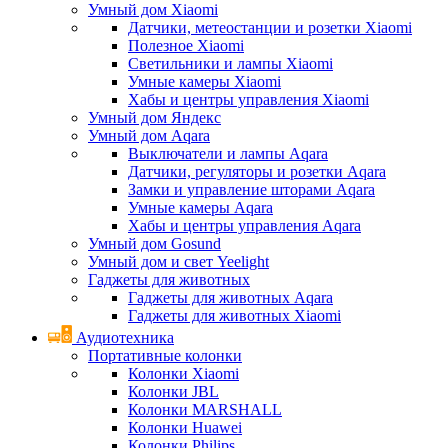
Умный дом Xiaomi
Датчики, метеостанции и розетки Xiaomi
Полезное Xiaomi
Светильники и лампы Xiaomi
Умные камеры Xiaomi
Хабы и центры управления Xiaomi
Умный дом Яндекс
Умный дом Aqara
Выключатели и лампы Aqara
Датчики, регуляторы и розетки Aqara
Замки и управление шторами Aqara
Умные камеры Aqara
Хабы и центры управления Aqara
Умный дом Gosund
Умный дом и свет Yeelight
Гаджеты для животных
Гаджеты для животных Aqara
Гаджеты для животных Xiaomi
Аудиотехника
Портативные колонки
Колонки Xiaomi
Колонки JBL
Колонки MARSHALL
Колонки Huawei
Колонки Philips