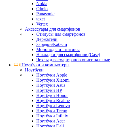
Nokia
Olmio
Panasonic
texet
Vertex
Аксессуары для смартфонов
Стилусы для смартфонов
Держатели
Зарядки/Кабели
Моноподы и штативы
Накладки для смартфонов (Case)
Чехлы для смартфонов оригинальные
Ноутбуки и компьютеры
Ноутбуки
Ноутбуки Apple
Ноутбуки Xiaomi
Ноутбуки Asus
Ноутбуки HP
Ноутбуки Honor
Ноутбуки Realme
Ноутбуки Lenovo
Ноутбуки Tecno
Ноутбуки Infinix
Ноутбуки Acer
Ноутбуки Dell