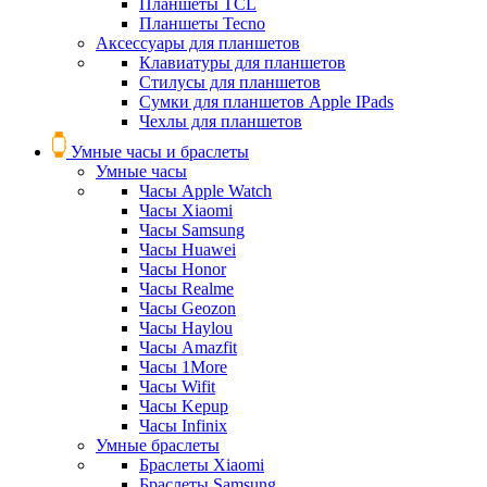
Планшеты TCL
Планшеты Tecno
Аксессуары для планшетов
Клавиатуры для планшетов
Стилусы для планшетов
Сумки для планшетов Apple IPads
Чехлы для планшетов
Умные часы и браслеты
Умные часы
Часы Apple Watch
Часы Xiaomi
Часы Samsung
Часы Huawei
Часы Honor
Часы Realme
Часы Geozon
Часы Haylou
Часы Amazfit
Часы 1More
Часы Wifit
Часы Kepup
Часы Infinix
Умные браслеты
Браслеты Xiaomi
Браслеты Samsung