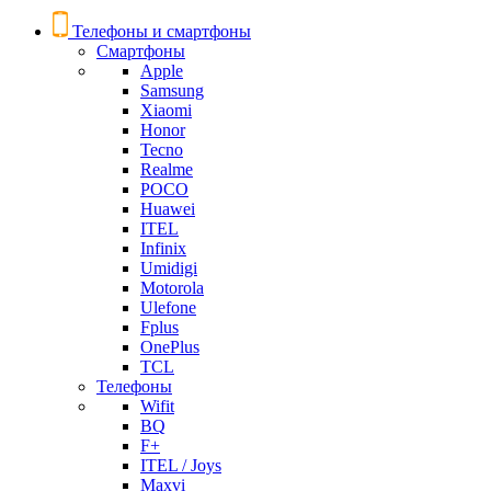
Телефоны и смартфоны
Смартфоны
Apple
Samsung
Xiaomi
Honor
Tecno
Realme
POCO
Huawei
ITEL
Infinix
Umidigi
Motorola
Ulefone
Fplus
OnePlus
TCL
Телефоны
Wifit
BQ
F+
ITEL / Joys
Maxvi