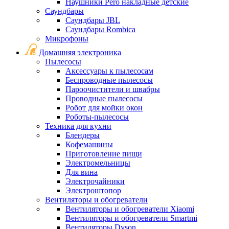
Наушники Pero накладные детские
Саундбары
Саундбары JBL
Саундбары Rombica
Микрофоны
Домашняя электроника
Пылесосы
Аксессуары к пылесосам
Беспроводные пылесосы
Пароочистители и швабры
Проводные пылесосы
Робот для мойки окон
Роботы-пылесосы
Техника для кухни
Блендеры
Кофемашины
Приготовление пищи
Электромельницы
Для вина
Электрочайники
Электроштопор
Вентиляторы и обогреватели
Вентиляторы и обогреватели Xiaomi
Вентиляторы и обогреватели Smartmi
Вентиляторы Dyson