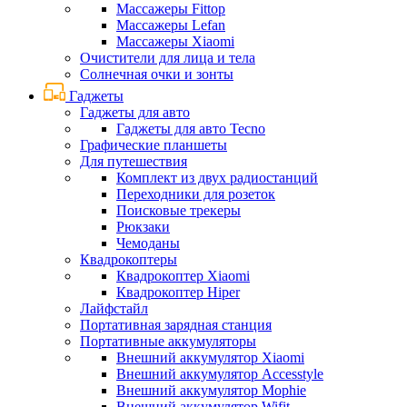
Массажеры Fittop
Массажеры Lefan
Массажеры Xiaomi
Очистители для лица и тела
Солнечная очки и зонты
Гаджеты
Гаджеты для авто
Гаджеты для авто Tecno
Графические планшеты
Для путешествия
Комплект из двух радиостанций
Переходники для розеток
Поисковые трекеры
Рюкзаки
Чемоданы
Квадрокоптеры
Квадрокоптер Xiaomi
Квадрокоптер Hiper
Лайфстайл
Портативная зарядная станция
Портативные аккумуляторы
Внешний аккумулятор Xiaomi
Внешний аккумулятор Accesstyle
Внешний аккумулятор Mophie
Внешний аккумулятор Wifit