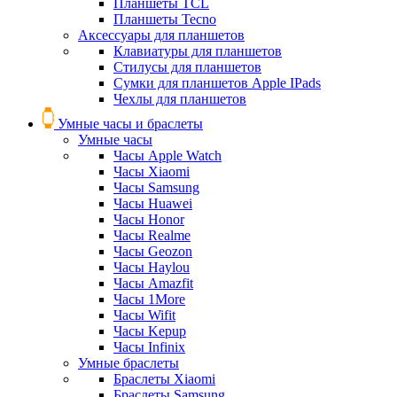
Планшеты TCL
Планшеты Tecno
Аксессуары для планшетов
Клавиатуры для планшетов
Стилусы для планшетов
Сумки для планшетов Apple IPads
Чехлы для планшетов
Умные часы и браслеты
Умные часы
Часы Apple Watch
Часы Xiaomi
Часы Samsung
Часы Huawei
Часы Honor
Часы Realme
Часы Geozon
Часы Haylou
Часы Amazfit
Часы 1More
Часы Wifit
Часы Kepup
Часы Infinix
Умные браслеты
Браслеты Xiaomi
Браслеты Samsung