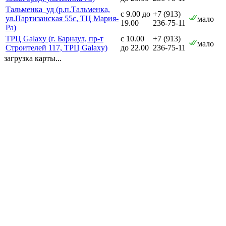
Тальменка_уд (р.п.Тальменка,
с 9.00 до
+7 (913)
ул.Партизанская 55с, ТЦ Мария-
мало
19.00
236-75-11
Ра)
ТРЦ Galaxy (г. Барнаул, пр-т
с 10.00
+7 (913)
мало
Строителей 117, ТРЦ Galaxy)
до 22.00
236-75-11
загрузка карты...