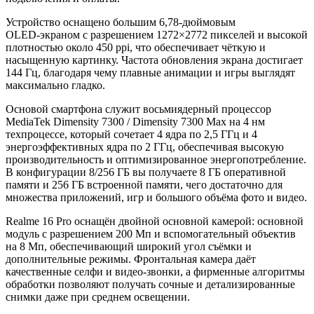
Устройство оснащено большим 6,78‑дюймовым
OLED‑экраном с разрешением 1272×2772 пикселей и высокой
плотностью около 450 ppi, что обеспечивает чёткую и
насыщенную картинку. Частота обновления экрана достигает
144 Гц, благодаря чему плавные анимации и игры выглядят
максимально гладко.
Основой смартфона служит восьмиядерный процессор
MediaTek Dimensity 7300 / Dimensity 7300 Max на 4 нм
техпроцессе, который сочетает 4 ядра по 2,5 ГГц и 4
энергоэффективных ядра по 2 ГГц, обеспечивая высокую
производительность и оптимизированное энергопотребление.
В конфигурации 8/256 ГБ вы получаете 8 ГБ оперативной
памяти и 256 ГБ встроенной памяти, чего достаточно для
множества приложений, игр и большого объёма фото и видео.
Realme 16 Pro оснащён двойной основной камерой: основной
модуль с разрешением 200 Мп и вспомогательный объектив
на 8 Мп, обеспечивающий широкий угол съёмки и
дополнительные режимы. Фронтальная камера даёт
качественные селфи и видео‑звонки, а фирменные алгоритмы
обработки позволяют получать сочные и детализированные
снимки даже при среднем освещении.