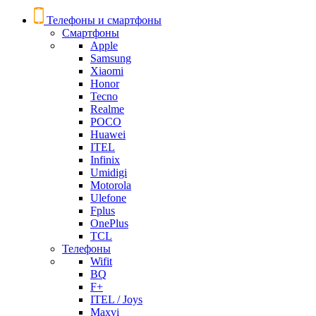
Телефоны и смартфоны
Смартфоны
Apple
Samsung
Xiaomi
Honor
Tecno
Realme
POCO
Huawei
ITEL
Infinix
Umidigi
Motorola
Ulefone
Fplus
OnePlus
TCL
Телефоны
Wifit
BQ
F+
ITEL / Joys
Maxvi