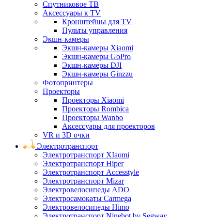
Спутниковое ТВ
Аксессуары к TV
Кронштейны для TV
Пульты управления
Экшн-камеры
Экшн-камеры Xiaomi
Экшн-камеры GoPro
Экшн-камеры DJI
Экшн-камеры Ginzzu
Фотопринтеры
Проекторы
Проекторы Xiaomi
Проекторы Rombica
Проекторы Wanbo
Аксессуары для проекторов
VR и 3D очки
Электротранспорт
Электротранспорт XIaomi
Электротранспорт Hiper
Электротранспорт Accesstyle
Электротранспорт Mizar
Электровелосипеды ADO
Электросамокаты Carmega
Электровелосипеды Himo
Электротранспорт Ninebot by Segway