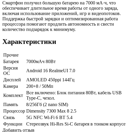
Смартфон получил большую батарею на 7000 мА·ч, что
обеспечивает длительное время работы от одного заряда,
включая использование приложений, игр и видеопотоков.
Поддержка быстрой зарядки и оптимизированная работа
процессора помогают продлить автономность и свести
количество подзарядок к минимуму.
Характеристики
Прочие
Батарея
7000мАч 80Вт
Версия
Android 16 RealmeUI 7.0
ОС
Дисплей
AMOLED 450ppi 144Гц
Камера
200+8 / 50Мп
Все включено: Блок питания 80Вт, кабель USB
Комплект
Type-C, чехол.
Память
8/256Гб (2 nano SIM)
Процессор
Dimensity 7300 Max 8 2.5
Связь
5G NFC Wi-Fi 6 BT 5.4
Функции
Стереозвук Hi-Res Si-C батарея в тонком корпусе
Добавить отзыв