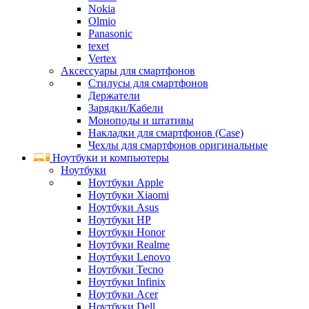
Nokia
Olmio
Panasonic
texet
Vertex
Аксессуары для смартфонов
Стилусы для смартфонов
Держатели
Зарядки/Кабели
Моноподы и штативы
Накладки для смартфонов (Case)
Чехлы для смартфонов оригинальные
Ноутбуки и компьютеры
Ноутбуки
Ноутбуки Apple
Ноутбуки Xiaomi
Ноутбуки Asus
Ноутбуки HP
Ноутбуки Honor
Ноутбуки Realme
Ноутбуки Lenovo
Ноутбуки Tecno
Ноутбуки Infinix
Ноутбуки Acer
Ноутбуки Dell