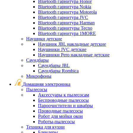
Bluetooth гарнитура Honor
Bluetooth гарнитура Nokia
Bluetooth гарнитура Motorola
Bluetooth гарнитура JVC
Bluetooth гарнитура Harman
Bluetooth гарнитуры Tecno
Bluetooth гарнитура 1MORE
Наушнки детские
Наушник JBL накладные детские
Наушники JVC детские
Наушники Pero накладные детские
Саундбары
Саундбары JBL
Саундбары Rombica
Микрофоны
Домашняя электроника
Пылесосы
Аксессуары к пылесосам
Беспроводные пылесосы
Пароочистители и швабры
Проводные пылесосы
Робот для мойки окон
Роботы-пылесосы
Техника для кухни
Блендеры