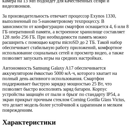
камера на 13 Мп подойдёт для качественных селфи и
видеозвонков.
За производительность отвечает процессор Exynos 1330,
выполненный по 5-нанометровому техпроцессу. В
зависимости от конфигурации смартфон оснащается 4, 6 или 8
ГБ оперативной памяти, а встроенное хранилище составляет
128 либо 256 ГБ. При необходимости память можно
расширить с помощью карты microSD до 2 ТБ. Такой набор
обеспечивает стабильную работу приложений, комфортное
использование социальных сетей и просмотр видео, а также
позволяет запускать игры на средних настройках.
Автономность Samsung Galaxy A17 обеспечивается
аккумулятором ёмкостью 5000 мА·ч, которого хватает на
полный день активного использования. Смартфон
поддерживает быструю зарядку мощностью 25 Вт, что
позволяет быстро восполнять заряд батареи. Корпус
устройства защищён от пыли и брызг по стандарту IP54, а
экран прикрыт прочным стеклом Corning Gorilla Glass Victus,
что делает модель более устойчивой к царапинам и мелким
повреждениям.
Характеристики