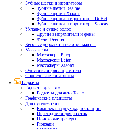
Зубные щетки и ирригаторы
Зубные щетки Realme
Зубные щетки Xiaomi
Зубные щетки и ирригаторы Dr.Bei
Зубные щетки и ирригаторы Soocas
Укладка и сушка волос
Другие выпрямители и фены
Фены Deerma
Беговые дорожки и велотренажеры
Массажеры
Массажеры Fittop
Массажеры Lefan
Массажеры Xiaomi
Очистители для лица и тела
Солнечная очки и зонты
Гаджеты
Гаджеты для авто
Гаджеты для авто Tecno
Графические планшеты
Для путешествия
Комплект из двух радиостанций
Переходники для розеток
Поисковые трекеры
Рюкзаки