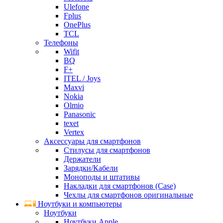
Ulefone
Fplus
OnePlus
TCL
Телефоны
Wifit
BQ
F+
ITEL / Joys
Maxvi
Nokia
Olmio
Panasonic
texet
Vertex
Аксессуары для смартфонов
Стилусы для смартфонов
Держатели
Зарядки/Кабели
Моноподы и штативы
Накладки для смартфонов (Case)
Чехлы для смартфонов оригинальные
Ноутбуки и компьютеры
Ноутбуки
Ноутбуки Apple