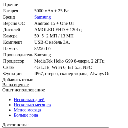
Прочие
Батарея
5000 мАч + 25 Вт
Бренд
Samsung
Версия ОС
Android 15 + One UI
Дисплей
AMOLED FHD + 120Гц
Камера
50+5+2 МП / 13 МП
Комплект
USB-C кабель 3A.
Память
8/256 Гб
Производитель
Samsung
Процессор
MediaTek Helio G99 8-ядерн. 2.2ГГц
Связь
4G LTE, Wi-Fi 6, BT 5.3, NFC
Функции
IP67, стерео, сканер экрана, Always On
Добавить отзыв
Ваша оценка:
Опыт использования:
Несколько дней
Несколько месяцев
Менее месяца
Больше года
Достоинства: