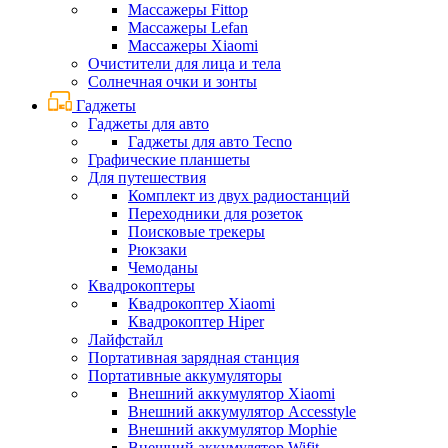
Массажеры Fittop
Массажеры Lefan
Массажеры Xiaomi
Очистители для лица и тела
Солнечная очки и зонты
Гаджеты
Гаджеты для авто
Гаджеты для авто Tecno
Графические планшеты
Для путешествия
Комплект из двух радиостанций
Переходники для розеток
Поисковые трекеры
Рюкзаки
Чемоданы
Квадрокоптеры
Квадрокоптер Xiaomi
Квадрокоптер Hiper
Лайфстайл
Портативная зарядная станция
Портативные аккумуляторы
Внешний аккумулятор Xiaomi
Внешний аккумулятор Accesstyle
Внешний аккумулятор Mophie
Внешний аккумулятор Wifit