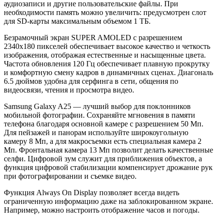
аудиозаписи и другие пользовательские файлы. При
необходимости память можно увеличить: предусмотрен слот
для SD-карты максимальным объемом 1 ТБ.
Безрамочный экран SUPER AMOLED с разрешением
2340x180 пикселей обеспечивает высокое качество и четкость
изображения, отображая естественные и насыщенные цвета.
Частота обновления 120 Гц обеспечивает плавную прокрутку
и комфортную смену кадров в динамичных сценах. Диагональ
6.5 дюймов удобна для серфинга в сети, общения по
видеосвязи, чтения и просмотра видео.
Samsung Galaxy A25 — лучший выбор для поклонников
мобильной фотографии. Сохраняйте мгновения в памяти
телефона благодаря основной камере с разрешением 50 Мп.
Для пейзажей и панорам используйте широкоугольную
камеру 8 Мп, а для макросъемки есть специальная камера 2
Мп. Фронтальная камера 13 Мп позволит делать качественные
селфи. Цифровой зум служит для приближения объектов, а
функция цифровой стабилизации компенсирует дрожание рук
при фотографировании и съемке видео.
Функция Always On Display позволяет всегда видеть
ограниченную информацию даже на заблокированном экране.
Например, можно настроить отображение часов и погоды.