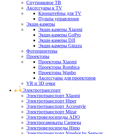
Спутниковое ТВ
Аксессуары к TV
Кронштейны для TV
Пульты управления
Экшн-камеры
Экшн-камеры Xiaomi
Экшн-камеры GoPro
Экшн-камеры DJI
Экшн-камеры Ginzzu
Фотопринтеры
Проекторы
Проекторы Xiaomi
Проекторы Rombica
Проекторы Wanbo
Аксессуары для проекторов
VR и 3D очки
Электротранспорт
Электротранспорт XIaomi
Электротранспорт Hiper
Электротранспорт Accesstyle
Электротранспорт Mizar
Электровелосипеды ADO
Электросамокаты Carmega
Электровелосипеды Himo
Электротранспорт Ninebot by Segway