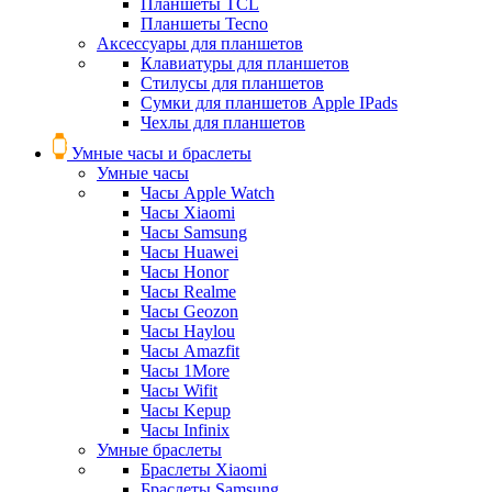
Планшеты TCL
Планшеты Tecno
Аксессуары для планшетов
Клавиатуры для планшетов
Стилусы для планшетов
Сумки для планшетов Apple IPads
Чехлы для планшетов
Умные часы и браслеты
Умные часы
Часы Apple Watch
Часы Xiaomi
Часы Samsung
Часы Huawei
Часы Honor
Часы Realme
Часы Geozon
Часы Haylou
Часы Amazfit
Часы 1More
Часы Wifit
Часы Kepup
Часы Infinix
Умные браслеты
Браслеты Xiaomi
Браслеты Samsung