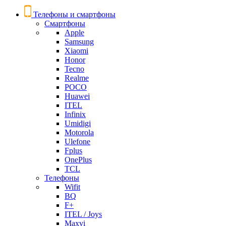
Телефоны и смартфоны
Смартфоны
Apple
Samsung
Xiaomi
Honor
Tecno
Realme
POCO
Huawei
ITEL
Infinix
Umidigi
Motorola
Ulefone
Fplus
OnePlus
TCL
Телефоны
Wifit
BQ
F+
ITEL / Joys
Maxvi