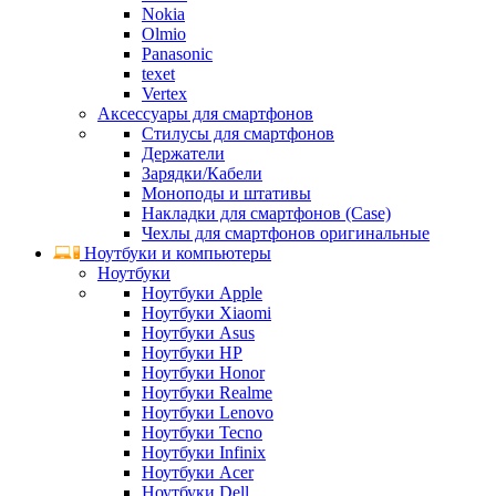
Nokia
Olmio
Panasonic
texet
Vertex
Аксессуары для смартфонов
Стилусы для смартфонов
Держатели
Зарядки/Кабели
Моноподы и штативы
Накладки для смартфонов (Case)
Чехлы для смартфонов оригинальные
Ноутбуки и компьютеры
Ноутбуки
Ноутбуки Apple
Ноутбуки Xiaomi
Ноутбуки Asus
Ноутбуки HP
Ноутбуки Honor
Ноутбуки Realme
Ноутбуки Lenovo
Ноутбуки Tecno
Ноутбуки Infinix
Ноутбуки Acer
Ноутбуки Dell