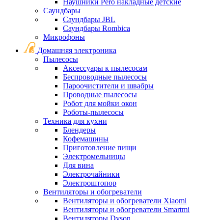
Наушники Pero накладные детские
Саундбары
Саундбары JBL
Саундбары Rombica
Микрофоны
Домашняя электроника
Пылесосы
Аксессуары к пылесосам
Беспроводные пылесосы
Пароочистители и швабры
Проводные пылесосы
Робот для мойки окон
Роботы-пылесосы
Техника для кухни
Блендеры
Кофемашины
Приготовление пищи
Электромельницы
Для вина
Электрочайники
Электроштопор
Вентиляторы и обогреватели
Вентиляторы и обогреватели Xiaomi
Вентиляторы и обогреватели Smartmi
Вентиляторы Dyson