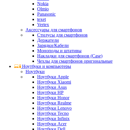
Nokia
Olmio
Panasonic
texet
Vertex
Аксессуары для смартфонов
Стилусы для смартфонов
Держатели
Зарядки/Кабели
Моноподы и штативы
Накладки для смартфонов (Case)
Чехлы для смартфонов оригинальные
Ноутбуки и компьютеры
Ноутбуки
Ноутбуки Apple
Ноутбуки Xiaomi
Ноутбуки Asus
Ноутбуки HP
Ноутбуки Honor
Ноутбуки Realme
Ноутбуки Lenovo
Ноутбуки Tecno
Ноутбуки Infinix
Ноутбуки Acer
Ноутбуки Dell