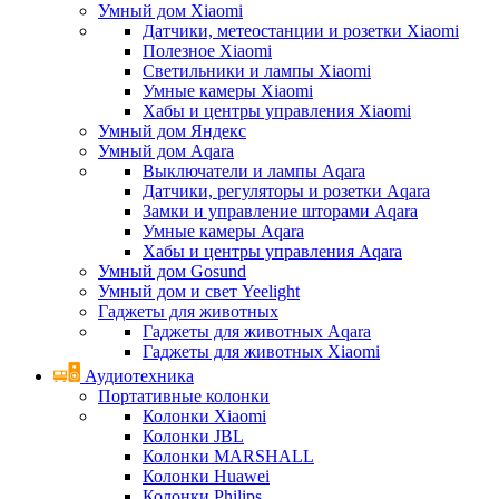
Умный дом Xiaomi
Датчики, метеостанции и розетки Xiaomi
Полезное Xiaomi
Светильники и лампы Xiaomi
Умные камеры Xiaomi
Хабы и центры управления Xiaomi
Умный дом Яндекс
Умный дом Aqara
Выключатели и лампы Aqara
Датчики, регуляторы и розетки Aqara
Замки и управление шторами Aqara
Умные камеры Aqara
Хабы и центры управления Aqara
Умный дом Gosund
Умный дом и свет Yeelight
Гаджеты для животных
Гаджеты для животных Aqara
Гаджеты для животных Xiaomi
Аудиотехника
Портативные колонки
Колонки Xiaomi
Колонки JBL
Колонки MARSHALL
Колонки Huawei
Колонки Philips