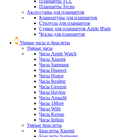
Планшеты TCL
Планшеты Tecno
Аксессуары для планшетов
Клавиатуры для планшетов
Стилусы для планшетов
Сумки для планшетов Apple IPads
Чехлы для планшетов
Умные часы и браслеты
Умные часы
Часы Apple Watch
Часы Xiaomi
Часы Samsung
Часы Huawei
Часы Honor
Часы Realme
Часы Geozon
Часы Haylou
Часы Amazfit
Часы 1More
Часы Wifit
Часы Kepup
Часы Infinix
Умные браслеты
Браслеты Xiaomi
Браслеты Samsung