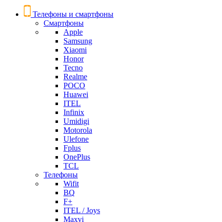
Телефоны и смартфоны
Смартфоны
Apple
Samsung
Xiaomi
Honor
Tecno
Realme
POCO
Huawei
ITEL
Infinix
Umidigi
Motorola
Ulefone
Fplus
OnePlus
TCL
Телефоны
Wifit
BQ
F+
ITEL / Joys
Maxvi