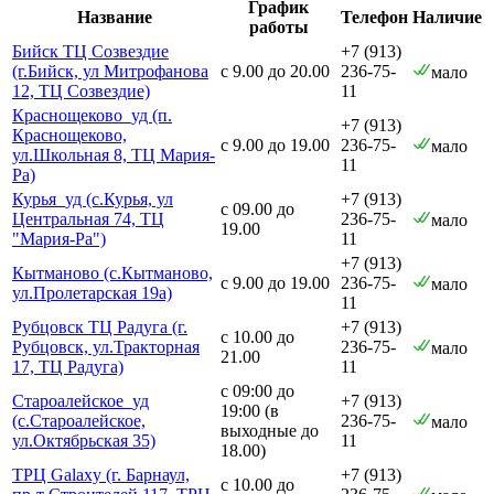
График
Название
Телефон
Наличие
работы
Бийск ТЦ Созвездие
+7 (913)
(г.Бийск, ул Митрофанова
с 9.00 до 20.00
236-75-
мало
12, ТЦ Созвездие)
11
Краснощеково_уд (п.
+7 (913)
Краснощеково,
с 9.00 до 19.00
236-75-
мало
ул.Школьная 8, ТЦ Мария-
11
Ра)
Курья_уд (с.Курья, ул
+7 (913)
с 09.00 до
Центральная 74, ТЦ
236-75-
мало
19.00
"Мария-Ра")
11
+7 (913)
Кытманово (с.Кытманово,
с 9.00 до 19.00
236-75-
мало
ул.Пролетарская 19а)
11
Рубцовск ТЦ Радуга (г.
+7 (913)
с 10.00 до
Рубцовск, ул.Тракторная
236-75-
мало
21.00
17, ТЦ Радуга)
11
с 09:00 до
Староалейское_уд
+7 (913)
19:00 (в
(с.Староалейское,
236-75-
мало
выходные до
ул.Октябрьская 35)
11
18.00)
ТРЦ Galaxy (г. Барнаул,
+7 (913)
с 10.00 до