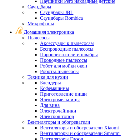
Наушники Pero накладные детские
Саундбары
Саундбары JBL
Саундбары Rombica
Микрофоны
Домашняя электроника
Пылесосы
Аксессуары к пылесосам
Беспроводные пылесосы
Пароочистители и швабры
Проводные пылесосы
Робот для мойки окон
Роботы-пылесосы
Техника для кухни
Блендеры
Кофемашины
Приготовление пищи
Электромельницы
Для вина
Электрочайники
Электроштопор
Вентиляторы и обогреватели
Вентиляторы и обогреватели Xiaomi
Вентиляторы и обогреватели Smartmi
Вентиляторы Dyson