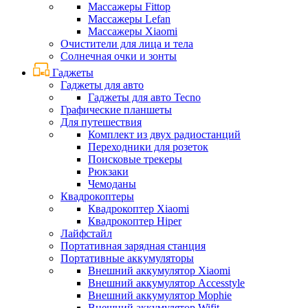
Массажеры Fittop
Массажеры Lefan
Массажеры Xiaomi
Очистители для лица и тела
Солнечная очки и зонты
Гаджеты
Гаджеты для авто
Гаджеты для авто Tecno
Графические планшеты
Для путешествия
Комплект из двух радиостанций
Переходники для розеток
Поисковые трекеры
Рюкзаки
Чемоданы
Квадрокоптеры
Квадрокоптер Xiaomi
Квадрокоптер Hiper
Лайфстайл
Портативная зарядная станция
Портативные аккумуляторы
Внешний аккумулятор Xiaomi
Внешний аккумулятор Accesstyle
Внешний аккумулятор Mophie
Внешний аккумулятор Wifit