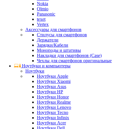
Nokia
Olmio
Panasonic
texet
Vertex
Аксессуары для смартфонов
Стилусы для смартфонов
Держатели
Зарядки/Кабели
Моноподы и штативы
Накладки для смартфонов (Case)
Чехлы для смартфонов оригинальные
Ноутбуки и компьютеры
Ноутбуки
Ноутбуки Apple
Ноутбуки Xiaomi
Ноутбуки Asus
Ноутбуки HP
Ноутбуки Honor
Ноутбуки Realme
Ноутбуки Lenovo
Ноутбуки Tecno
Ноутбуки Infinix
Ноутбуки Acer
Ноутбуки Dell