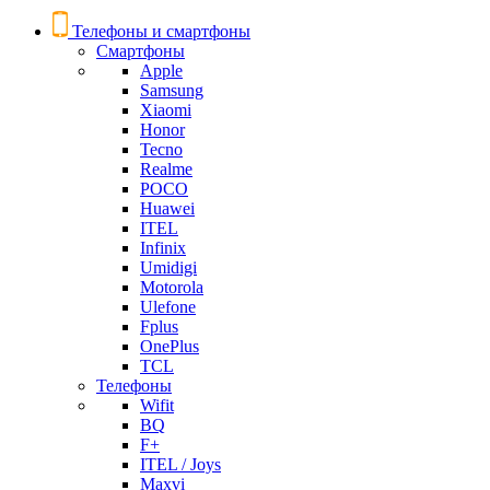
Телефоны и смартфоны
Смартфоны
Apple
Samsung
Xiaomi
Honor
Tecno
Realme
POCO
Huawei
ITEL
Infinix
Umidigi
Motorola
Ulefone
Fplus
OnePlus
TCL
Телефоны
Wifit
BQ
F+
ITEL / Joys
Maxvi