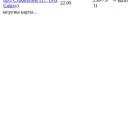
пр-т Строителей 117, ТРЦ
236-75-
мало
22.00
Galaxy)
11
загрузка карты...