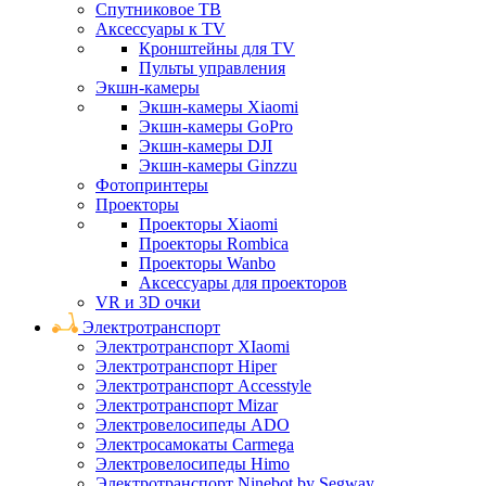
Спутниковое ТВ
Аксессуары к TV
Кронштейны для TV
Пульты управления
Экшн-камеры
Экшн-камеры Xiaomi
Экшн-камеры GoPro
Экшн-камеры DJI
Экшн-камеры Ginzzu
Фотопринтеры
Проекторы
Проекторы Xiaomi
Проекторы Rombica
Проекторы Wanbo
Аксессуары для проекторов
VR и 3D очки
Электротранспорт
Электротранспорт XIaomi
Электротранспорт Hiper
Электротранспорт Accesstyle
Электротранспорт Mizar
Электровелосипеды ADO
Электросамокаты Carmega
Электровелосипеды Himo
Электротранспорт Ninebot by Segway