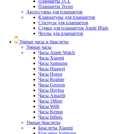
Планшеты TCL
Планшеты Tecno
Аксессуары для планшетов
Клавиатуры для планшетов
Стилусы для планшетов
Сумки для планшетов Apple IPads
Чехлы для планшетов
Умные часы и браслеты
Умные часы
Часы Apple Watch
Часы Xiaomi
Часы Samsung
Часы Huawei
Часы Honor
Часы Realme
Часы Geozon
Часы Haylou
Часы Amazfit
Часы 1More
Часы Wifit
Часы Kepup
Часы Infinix
Умные браслеты
Браслеты Xiaomi
Браслеты Samsung