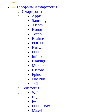
Телефоны и смартфоны
Смартфоны
Apple
Samsung
Xiaomi
Honor
Tecno
Realme
POCO
Huawei
ITEL
Infinix
Umidigi
Motorola
Ulefone
Fplus
OnePlus
TCL
Телефоны
Wifit
BQ
F+
ITEL / Joys
Maxvi