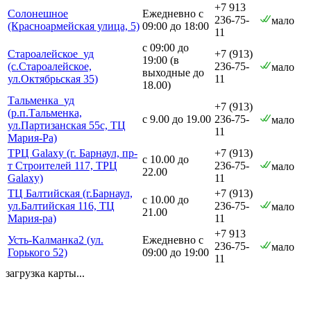
+7 913
Солонешное
Ежедневно с
236-75-
мало
(Красноармейская улица, 5)
09:00 до 18:00
11
с 09:00 до
Староалейское_уд
+7 (913)
19:00 (в
(с.Староалейское,
236-75-
мало
выходные до
ул.Октябрьская 35)
11
18.00)
Тальменка_уд
+7 (913)
(р.п.Тальменка,
с 9.00 до 19.00
236-75-
мало
ул.Партизанская 55с, ТЦ
11
Мария-Ра)
ТРЦ Galaxy (г. Барнаул, пр-
+7 (913)
с 10.00 до
т Строителей 117, ТРЦ
236-75-
мало
22.00
Galaxy)
11
ТЦ Балтийская (г.Барнаул,
+7 (913)
с 10.00 до
ул.Балтийская 116, ТЦ
236-75-
мало
21.00
Мария-ра)
11
+7 913
Усть-Калманка2 (ул.
Ежедневно с
236-75-
мало
Горького 52)
09:00 до 19:00
11
загрузка карты...