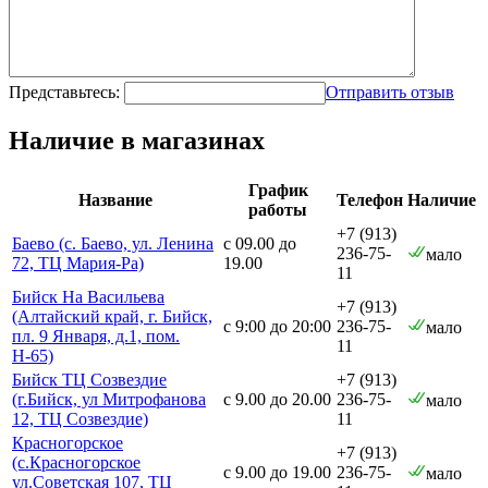
Представьтесь:
Отправить отзыв
Наличие в магазинах
График
Название
Телефон
Наличие
работы
+7 (913)
Баево (с. Баево, ул. Ленина
с 09.00 до
236-75-
мало
72, ТЦ Мария-Ра)
19.00
11
Бийск На Васильева
+7 (913)
(Алтайский край, г. Бийск,
с 9:00 до 20:00
236-75-
мало
пл. 9 Января, д.1, пом.
11
Н-65)
Бийск ТЦ Созвездие
+7 (913)
(г.Бийск, ул Митрофанова
с 9.00 до 20.00
236-75-
мало
12, ТЦ Созвездие)
11
Красногорское
+7 (913)
(с.Красногорское
с 9.00 до 19.00
236-75-
мало
ул.Советская 107, ТЦ