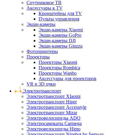
Спутниковое ТВ
Аксессуары к TV
Кронштейны для TV
Пульты управления
Экшн-камеры
Экшн-камеры Xiaomi
Экшн-камеры GoPro
Экшн-камеры DJI
Экшн-камеры Ginzzu
Фотопринтеры
Проекторы
Проекторы Xiaomi
Проекторы Rombica
Проекторы Wanbo
Аксессуары для проекторов
VR и 3D очки
Электротранспорт
Электротранспорт XIaomi
Электротранспорт Hiper
Электротранспорт Accesstyle
Электротранспорт Mizar
Электровелосипеды ADO
Электросамокаты Carmega
Электровелосипеды Himo
Электротранспорт Ninebot by Segway