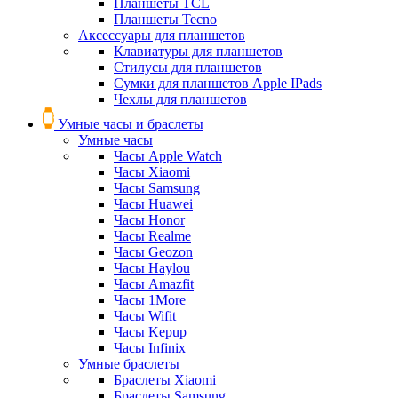
Планшеты TCL
Планшеты Tecno
Аксессуары для планшетов
Клавиатуры для планшетов
Стилусы для планшетов
Сумки для планшетов Apple IPads
Чехлы для планшетов
Умные часы и браслеты
Умные часы
Часы Apple Watch
Часы Xiaomi
Часы Samsung
Часы Huawei
Часы Honor
Часы Realme
Часы Geozon
Часы Haylou
Часы Amazfit
Часы 1More
Часы Wifit
Часы Kepup
Часы Infinix
Умные браслеты
Браслеты Xiaomi
Браслеты Samsung