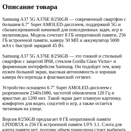
Описание товара
Samsung A37 5G A376E 8/256GB — современный смартфон с
большим 6.7″ Super AMOLED-дисплеем, поддержкой 5G и
сбалансированной начинкой для повседневных задач, игр и
мультимедиа. Модель сочетает 8 ГБ оперативной памяти, 256
ГБ встроенной памяти, камеру 50 МП и аккумулятор 5000
мАч с быстрой зарядкой 45 Вт.
Samsung A37 5G A376E 8/256GB — это тонкий и стильный
смартфон с защитой IP68, стеклом Gorilla Glass Victus+ и
фирменным интерфейсом Samsung. Он подойдет тем, кому
нужен большой экран, высокая автономность и хорошая
камера без перехода в флагманский сегмент.
Устройство оснащено 6.7″ Super AMOLED-дисплеем с
разрешением 2340x1080, частотой обновления 120 Гц и
яркостью до 1200 нит. Такой экран дает плавную картинку,
комфортен для видео, соцсетей и игр, а также остается
читаемым на улице.
Версия 8/256GB предлагает 8 ГБ оперативной памяти
LPDDR5X и 256 ГБ встроенной памяти UFS 3.1. Слота для
карты памяти нет, поэтому объем хранилища стоит выбирать