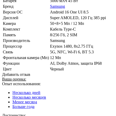
Батарея
5000 мАч 45 Вт
Бренд
Samsung
Версия ОС
Android 16 One UI 8.5
Дисплей
Super AMOLED, 120 Гц 385 ppi
Камера
50+8+5 Мп / 12 Мп
Комплект
Кабель Type-C
Память
8/256 Гб, 2 SIM
Производитель
Samsung
Процессор
Exynos 1480, 8х2.75 ГГц
Связь
5G, NFC, Wi-Fi 6, BT 5.3
Фронтальная камера (Мп)
12 Мп
Функции
AI, Dolby Atmos, защита IP68
Цвет
Черный
Добавить отзыв
Ваша оценка:
Опыт использования:
Несколько дней
Несколько месяцев
Менее месяца
Больше года
Достоинства: