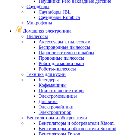
Наушники Pero накладные детские
Саундбары
Саундбары JBL
Саундбары Rombica
Микрофоны
Домашняя электроника
Пылесосы
Аксессуары к пылесосам
Беспроводные пылесосы
Пароочистители и швабры
Проводные пылесосы
Робот для мойки окон
Роботы-пылесосы
Техника для кухни
Блендеры
Кофемашины
Приготовление пищи
Электромельницы
Для вина
Электрочайники
Электроштопор
Вентиляторы и обогреватели
Вентиляторы и обогреватели Xiaomi
Вентиляторы и обогреватели Smartmi
Вентиляторы Dyson