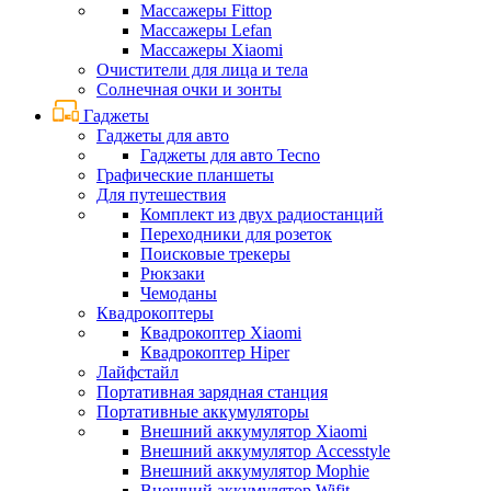
Массажеры Fittop
Массажеры Lefan
Массажеры Xiaomi
Очистители для лица и тела
Солнечная очки и зонты
Гаджеты
Гаджеты для авто
Гаджеты для авто Tecno
Графические планшеты
Для путешествия
Комплект из двух радиостанций
Переходники для розеток
Поисковые трекеры
Рюкзаки
Чемоданы
Квадрокоптеры
Квадрокоптер Xiaomi
Квадрокоптер Hiper
Лайфстайл
Портативная зарядная станция
Портативные аккумуляторы
Внешний аккумулятор Xiaomi
Внешний аккумулятор Accesstyle
Внешний аккумулятор Mophie
Внешний аккумулятор Wifit