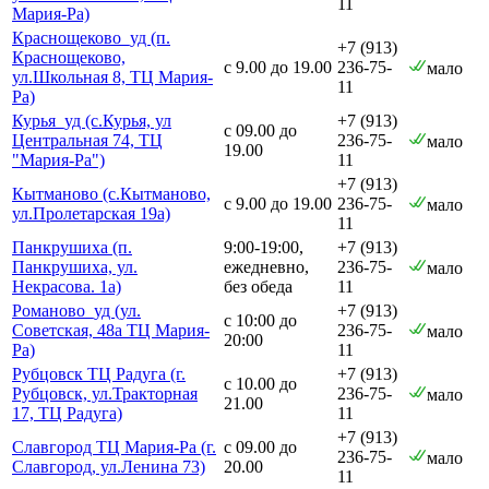
11
Мария-Ра)
Краснощеково_уд (п.
+7 (913)
Краснощеково,
с 9.00 до 19.00
236-75-
мало
ул.Школьная 8, ТЦ Мария-
11
Ра)
Курья_уд (с.Курья, ул
+7 (913)
с 09.00 до
Центральная 74, ТЦ
236-75-
мало
19.00
"Мария-Ра")
11
+7 (913)
Кытманово (с.Кытманово,
с 9.00 до 19.00
236-75-
мало
ул.Пролетарская 19а)
11
Панкрушиха (п.
9:00-19:00,
+7 (913)
Панкрушиха, ул.
ежедневно,
236-75-
мало
Некрасова. 1а)
без обеда
11
Романово_уд (ул.
+7 (913)
с 10:00 до
Советская, 48а ТЦ Мария-
236-75-
мало
20:00
Ра)
11
Рубцовск ТЦ Радуга (г.
+7 (913)
с 10.00 до
Рубцовск, ул.Тракторная
236-75-
мало
21.00
17, ТЦ Радуга)
11
+7 (913)
Славгород ТЦ Мария-Ра (г.
с 09.00 до
236-75-
мало
Славгород, ул.Ленина 73)
20.00
11