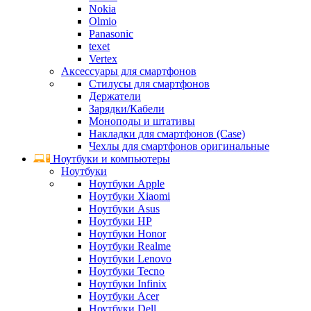
Nokia
Olmio
Panasonic
texet
Vertex
Аксессуары для смартфонов
Стилусы для смартфонов
Держатели
Зарядки/Кабели
Моноподы и штативы
Накладки для смартфонов (Case)
Чехлы для смартфонов оригинальные
Ноутбуки и компьютеры
Ноутбуки
Ноутбуки Apple
Ноутбуки Xiaomi
Ноутбуки Asus
Ноутбуки HP
Ноутбуки Honor
Ноутбуки Realme
Ноутбуки Lenovo
Ноутбуки Tecno
Ноутбуки Infinix
Ноутбуки Acer
Ноутбуки Dell