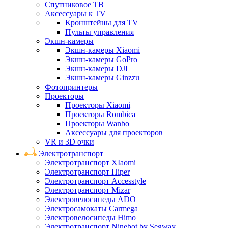
Спутниковое ТВ
Аксессуары к TV
Кронштейны для TV
Пульты управления
Экшн-камеры
Экшн-камеры Xiaomi
Экшн-камеры GoPro
Экшн-камеры DJI
Экшн-камеры Ginzzu
Фотопринтеры
Проекторы
Проекторы Xiaomi
Проекторы Rombica
Проекторы Wanbo
Аксессуары для проекторов
VR и 3D очки
Электротранспорт
Электротранспорт XIaomi
Электротранспорт Hiper
Электротранспорт Accesstyle
Электротранспорт Mizar
Электровелосипеды ADO
Электросамокаты Carmega
Электровелосипеды Himo
Электротранспорт Ninebot by Segway