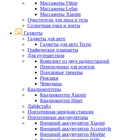
Массажеры Fittop
Массажеры Lefan
Массажеры Xiaomi
Очистители для лица и тела
Солнечная очки и зонты
Гаджеты
Гаджеты для авто
Гаджеты для авто Tecno
Графические планшеты
Для путешествия
Комплект из двух радиостанций
Переходники для розеток
Поисковые трекеры
Рюкзаки
Чемоданы
Квадрокоптеры
Квадрокоптер Xiaomi
Квадрокоптер Hiper
Лайфстайл
Портативная зарядная станция
Портативные аккумуляторы
Внешний аккумулятор Xiaomi
Внешний аккумулятор Accesstyle
Внешний аккумулятор Mophie
Внешний аккумулятор Wifit