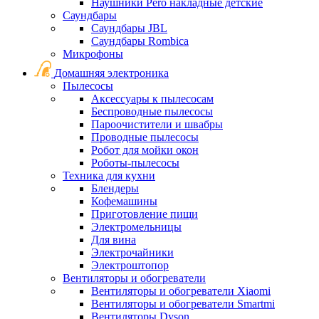
Наушники Pero накладные детские
Саундбары
Саундбары JBL
Саундбары Rombica
Микрофоны
Домашняя электроника
Пылесосы
Аксессуары к пылесосам
Беспроводные пылесосы
Пароочистители и швабры
Проводные пылесосы
Робот для мойки окон
Роботы-пылесосы
Техника для кухни
Блендеры
Кофемашины
Приготовление пищи
Электромельницы
Для вина
Электрочайники
Электроштопор
Вентиляторы и обогреватели
Вентиляторы и обогреватели Xiaomi
Вентиляторы и обогреватели Smartmi
Вентиляторы Dyson