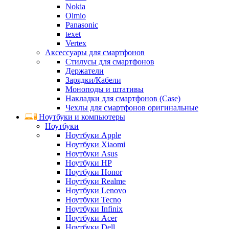
Nokia
Olmio
Panasonic
texet
Vertex
Аксессуары для смартфонов
Стилусы для смартфонов
Держатели
Зарядки/Кабели
Моноподы и штативы
Накладки для смартфонов (Case)
Чехлы для смартфонов оригинальные
Ноутбуки и компьютеры
Ноутбуки
Ноутбуки Apple
Ноутбуки Xiaomi
Ноутбуки Asus
Ноутбуки HP
Ноутбуки Honor
Ноутбуки Realme
Ноутбуки Lenovo
Ноутбуки Tecno
Ноутбуки Infinix
Ноутбуки Acer
Ноутбуки Dell