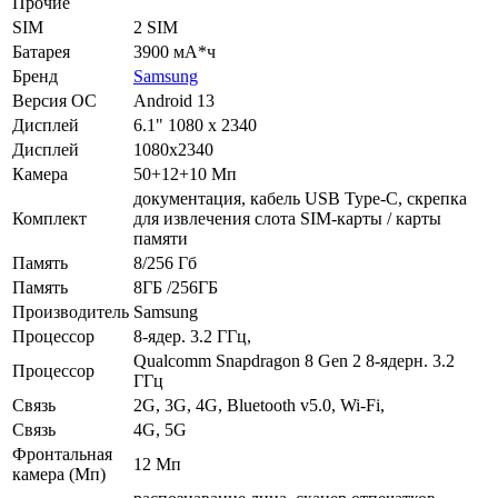
Прочие
SIM
2 SIM
Батарея
3900 мА*ч
Бренд
Samsung
Версия ОС
Android 13
Дисплей
6.1" 1080 x 2340
Дисплей
1080х2340
Камера
50+12+10 Мп
документация, кабель USB Type-C, скрепка
Комплект
для извлечения слота SIM-карты / карты
памяти
Память
8/256 Гб
Память
8ГБ /256ГБ
Производитель
Samsung
Процессор
8-ядер. 3.2 ГГц,
Qualcomm Snapdragon 8 Gen 2 8-ядерн. 3.2
Процессор
ГГц
Связь
2G, 3G, 4G, Bluetooth v5.0, Wi-Fi,
Связь
4G, 5G
Фронтальная
12 Мп
камера (Мп)