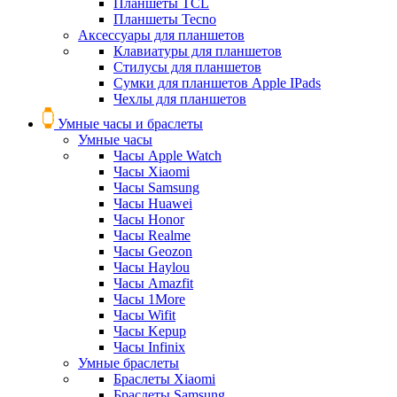
Планшеты TCL
Планшеты Tecno
Аксессуары для планшетов
Клавиатуры для планшетов
Стилусы для планшетов
Сумки для планшетов Apple IPads
Чехлы для планшетов
Умные часы и браслеты
Умные часы
Часы Apple Watch
Часы Xiaomi
Часы Samsung
Часы Huawei
Часы Honor
Часы Realme
Часы Geozon
Часы Haylou
Часы Amazfit
Часы 1More
Часы Wifit
Часы Kepup
Часы Infinix
Умные браслеты
Браслеты Xiaomi
Браслеты Samsung