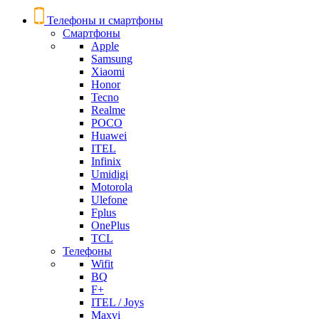
Телефоны и смартфоны
Смартфоны
Apple
Samsung
Xiaomi
Honor
Tecno
Realme
POCO
Huawei
ITEL
Infinix
Umidigi
Motorola
Ulefone
Fplus
OnePlus
TCL
Телефоны
Wifit
BQ
F+
ITEL / Joys
Maxvi