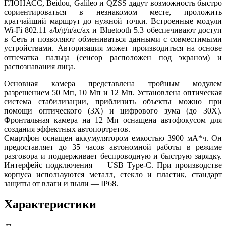
ГЛОНАСС, Beidou, Galileo и QZSS дадут возможность быстро
сориентироваться в незнакомом месте, проложить
кратчайший маршрут до нужной точки. Встроенные модули
Wi-Fi 802.11 a/b/g/n/ac/ax и Bluetooth 5.3 обеспечивают доступ
в Сеть и позволяют обмениваться данными с совместимыми
устройствами. Авторизация может производиться на основе
отпечатка пальца (сенсор расположен под экраном) и
распознавания лица.
Основная камера представлена тройным модулем
разрешением 50 Мп, 10 Мп и 12 Мп. Установлена оптическая
система стабилизации, приблизить объекты можно при
помощи оптического (3Х) и цифрового зума (до 30Х).
Фронтальная камера на 12 Мп оснащена автофокусом для
создания эффектных автопортретов.
Смартфон оснащен аккумулятором емкостью 3900 мА*ч. Он
предоставляет до 35 часов автономной работы в режиме
разговора и поддерживает беспроводную и быструю зарядку.
Интерфейс подключения — USB Type-C. При производстве
корпуса используются металл, стекло и пластик, стандарт
защиты от влаги и пыли — IP68.
Характеристики