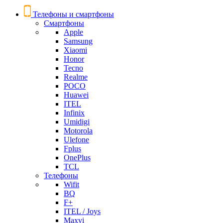
Телефоны и смартфоны
Смартфоны
Apple
Samsung
Xiaomi
Honor
Tecno
Realme
POCO
Huawei
ITEL
Infinix
Umidigi
Motorola
Ulefone
Fplus
OnePlus
TCL
Телефоны
Wifit
BQ
F+
ITEL / Joys
Maxvi