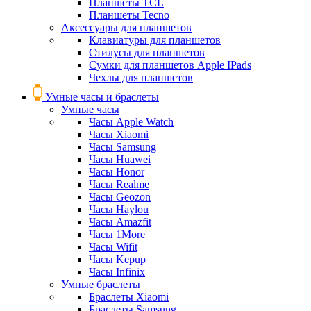
Планшеты TCL
Планшеты Tecno
Аксессуары для планшетов
Клавиатуры для планшетов
Стилусы для планшетов
Сумки для планшетов Apple IPads
Чехлы для планшетов
Умные часы и браслеты
Умные часы
Часы Apple Watch
Часы Xiaomi
Часы Samsung
Часы Huawei
Часы Honor
Часы Realme
Часы Geozon
Часы Haylou
Часы Amazfit
Часы 1More
Часы Wifit
Часы Kepup
Часы Infinix
Умные браслеты
Браслеты Xiaomi
Браслеты Samsung