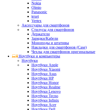
Nokia
Olmio
Panasonic
texet
Vertex
Аксессуары для смартфонов
Стилусы для смартфонов
Держатели
Зарядки/Кабели
Моноподы и штативы
Накладки для смартфонов (Case)
Чехлы для смартфонов оригинальные
Ноутбуки и компьютеры
Ноутбуки
Ноутбуки Apple
Ноутбуки Xiaomi
Ноутбуки Asus
Ноутбуки HP
Ноутбуки Honor
Ноутбуки Realme
Ноутбуки Lenovo
Ноутбуки Tecno
Ноутбуки Infinix
Ноутбуки Acer
Ноутбуки Dell