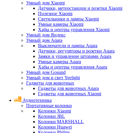
Умный дом Xiaomi
Датчики, метеостанции и розетки Xiaomi
Полезное Xiaomi
Светильники и лампы Xiaomi
Умные камеры Xiaomi
Хабы и центры управления Xiaomi
Умный дом Яндекс
Умный дом Aqara
Выключатели и лампы Aqara
Датчики, регуляторы и розетки Aqara
Замки и управление шторами Aqara
Умные камеры Aqara
Хабы и центры управления Aqara
Умный дом Gosund
Умный дом и свет Yeelight
Гаджеты для животных
Гаджеты для животных Aqara
Гаджеты для животных Xiaomi
Аудиотехника
Портативные колонки
Колонки Xiaomi
Колонки JBL
Колонки MARSHALL
Колонки Huawei
Колонки Philips