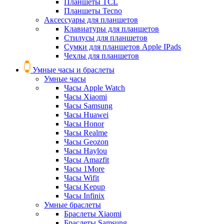
Планшеты TCL
Планшеты Tecno
Аксессуары для планшетов
Клавиатуры для планшетов
Стилусы для планшетов
Сумки для планшетов Apple IPads
Чехлы для планшетов
Умные часы и браслеты
Умные часы
Часы Apple Watch
Часы Xiaomi
Часы Samsung
Часы Huawei
Часы Honor
Часы Realme
Часы Geozon
Часы Haylou
Часы Amazfit
Часы 1More
Часы Wifit
Часы Kepup
Часы Infinix
Умные браслеты
Браслеты Xiaomi
Браслеты Samsung