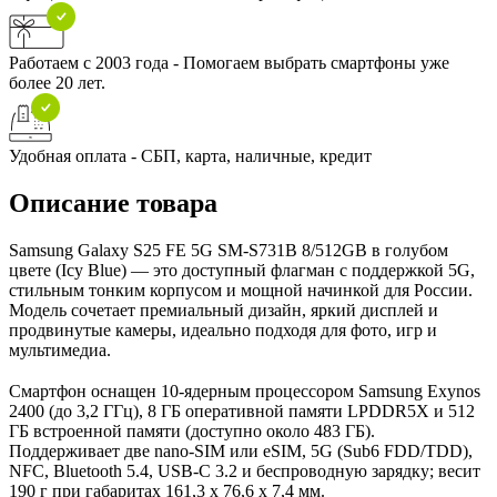
Работаем с 2003 года - Помогаем выбрать смартфоны уже
более 20 лет.
Удобная оплата - СБП, карта, наличные, кредит
Описание товара
Samsung Galaxy S25 FE 5G SM-S731B 8/512GB в голубом
цвете (Icy Blue) — это доступный флагман с поддержкой 5G,
стильным тонким корпусом и мощной начинкой для России.
Модель сочетает премиальный дизайн, яркий дисплей и
продвинутые камеры, идеально подходя для фото, игр и
мультимедиа.
Смартфон оснащен 10-ядерным процессором Samsung Exynos
2400 (до 3,2 ГГц), 8 ГБ оперативной памяти LPDDR5X и 512
ГБ встроенной памяти (доступно около 483 ГБ).
Поддерживает две nano-SIM или eSIM, 5G (Sub6 FDD/TDD),
NFC, Bluetooth 5.4, USB-C 3.2 и беспроводную зарядку; весит
190 г при габаритах 161,3 x 76,6 x 7,4 мм.