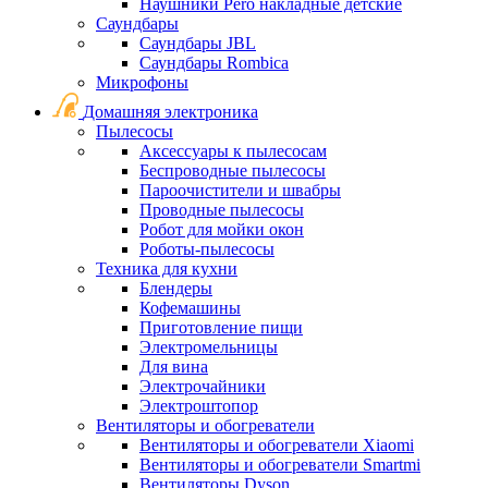
Наушники Pero накладные детские
Саундбары
Саундбары JBL
Саундбары Rombica
Микрофоны
Домашняя электроника
Пылесосы
Аксессуары к пылесосам
Беспроводные пылесосы
Пароочистители и швабры
Проводные пылесосы
Робот для мойки окон
Роботы-пылесосы
Техника для кухни
Блендеры
Кофемашины
Приготовление пищи
Электромельницы
Для вина
Электрочайники
Электроштопор
Вентиляторы и обогреватели
Вентиляторы и обогреватели Xiaomi
Вентиляторы и обогреватели Smartmi
Вентиляторы Dyson