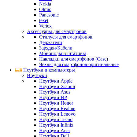
Nokia
Olmio
Panasonic
texet
Vertex
Аксессуары для смартфонов
Стилусы для смартфонов
Держатели
Зарядки/Кабели
Моноподы и штативы
Накладки для смартфонов (Case)
Чехлы для смартфонов оригинальные
Ноутбуки и компьютеры
Ноутбуки
Ноутбуки Apple
Ноутбуки Xiaomi
Ноутбуки Asus
Ноутбуки HP
Ноутбуки Honor
Ноутбуки Realme
Ноутбуки Lenovo
Ноутбуки Tecno
Ноутбуки Infinix
Ноутбуки Acer
Ноутбуки Dell