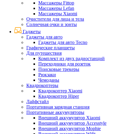
Массажеры Fittop
Массажеры Lefan
Массажеры Xiaomi
Очистители для лица и тела
Солнечная очки и зонты
Гаджеты
Гаджеты для авто
Гаджеты для авто Tecno
Графические планшеты
Для путешествия
Комплект из двух радиостанций
Переходники для розеток
Поисковые трекеры
Рюкзаки
Чемоданы
Квадрокоптеры
Квадрокоптер Xiaomi
Квадрокоптер Hiper
Лайфстайл
Портативная зарядная станция
Портативные аккумуляторы
Внешний аккумулятор Xiaomi
Внешний аккумулятор Accesstyle
Внешний аккумулятор Mophie
Внешний аккумулятор Wifit