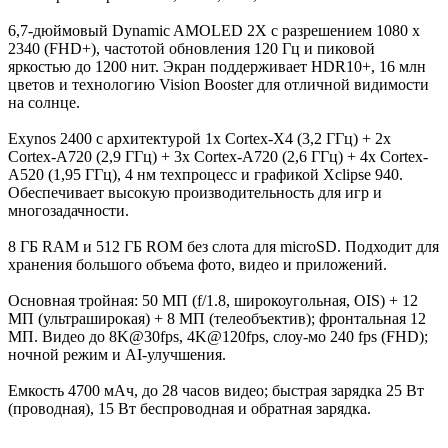
6,7-дюймовый Dynamic AMOLED 2X с разрешением 1080 x
2340 (FHD+), частотой обновления 120 Гц и пиковой
яркостью до 1200 нит. Экран поддерживает HDR10+, 16 млн
цветов и технологию Vision Booster для отличной видимости
на солнце.
Exynos 2400 с архитектурой 1x Cortex-X4 (3,2 ГГц) + 2x
Cortex-A720 (2,9 ГГц) + 3x Cortex-A720 (2,6 ГГц) + 4x Cortex-
A520 (1,95 ГГц), 4 нм техпроцесс и графикой Xclipse 940.
Обеспечивает высокую производительность для игр и
многозадачности.
8 ГБ RAM и 512 ГБ ROM без слота для microSD. Подходит для
хранения большого объема фото, видео и приложений.
Основная тройная: 50 МП (f/1.8, широкоугольная, OIS) + 12
МП (ультраширокая) + 8 МП (телеобъектив); фронтальная 12
МП. Видео до 8K@30fps, 4K@120fps, слоу-мо 240 fps (FHD);
ночной режим и AI-улучшения.
Емкость 4700 мАч, до 28 часов видео; быстрая зарядка 25 Вт
(проводная), 15 Вт беспроводная и обратная зарядка.