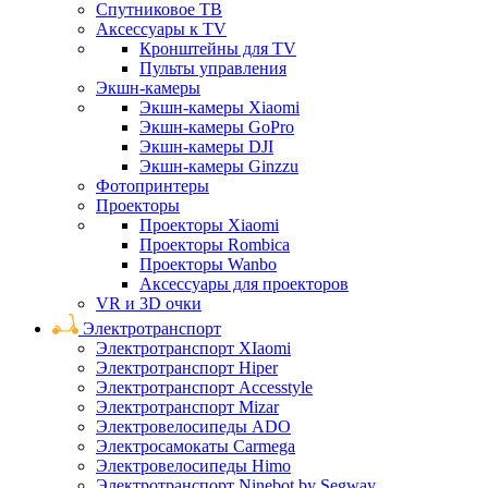
Спутниковое ТВ
Аксессуары к TV
Кронштейны для TV
Пульты управления
Экшн-камеры
Экшн-камеры Xiaomi
Экшн-камеры GoPro
Экшн-камеры DJI
Экшн-камеры Ginzzu
Фотопринтеры
Проекторы
Проекторы Xiaomi
Проекторы Rombica
Проекторы Wanbo
Аксессуары для проекторов
VR и 3D очки
Электротранспорт
Электротранспорт XIaomi
Электротранспорт Hiper
Электротранспорт Accesstyle
Электротранспорт Mizar
Электровелосипеды ADO
Электросамокаты Carmega
Электровелосипеды Himo
Электротранспорт Ninebot by Segway