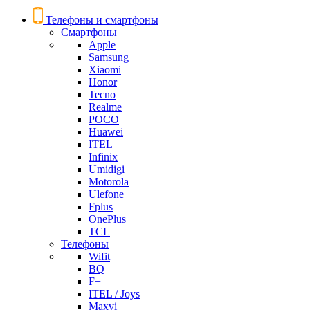
Телефоны и смартфоны
Смартфоны
Apple
Samsung
Xiaomi
Honor
Tecno
Realme
POCO
Huawei
ITEL
Infinix
Umidigi
Motorola
Ulefone
Fplus
OnePlus
TCL
Телефоны
Wifit
BQ
F+
ITEL / Joys
Maxvi