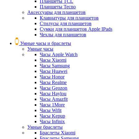
Планшеты TCL
Планшеты Tecno
Аксессуары для планшетов
Клавиатуры для планшетов
Стилусы для планшетов
Сумки для планшетов Apple IPads
Чехлы для планшетов
Умные часы и браслеты
Умные часы
Часы Apple Watch
Часы Xiaomi
Часы Samsung
Часы Huawei
Часы Honor
Часы Realme
Часы Geozon
Часы Haylou
Часы Amazfit
Часы 1More
Часы Wifit
Часы Kepup
Часы Infinix
Умные браслеты
Браслеты Xiaomi
Браслеты Samsung