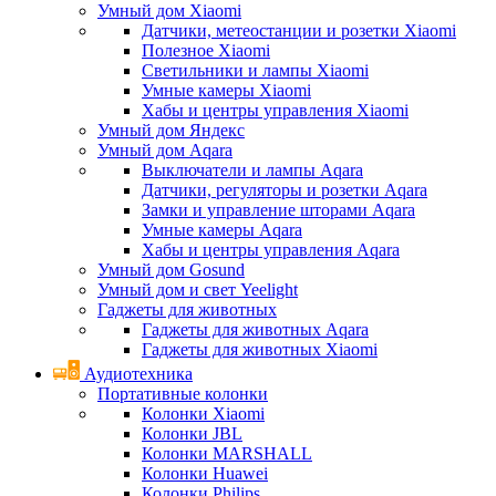
Умный дом Xiaomi
Датчики, метеостанции и розетки Xiaomi
Полезное Xiaomi
Светильники и лампы Xiaomi
Умные камеры Xiaomi
Хабы и центры управления Xiaomi
Умный дом Яндекс
Умный дом Aqara
Выключатели и лампы Aqara
Датчики, регуляторы и розетки Aqara
Замки и управление шторами Aqara
Умные камеры Aqara
Хабы и центры управления Aqara
Умный дом Gosund
Умный дом и свет Yeelight
Гаджеты для животных
Гаджеты для животных Aqara
Гаджеты для животных Xiaomi
Аудиотехника
Портативные колонки
Колонки Xiaomi
Колонки JBL
Колонки MARSHALL
Колонки Huawei
Колонки Philips