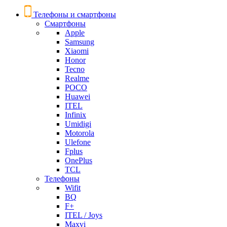
Телефоны и смартфоны
Смартфоны
Apple
Samsung
Xiaomi
Honor
Tecno
Realme
POCO
Huawei
ITEL
Infinix
Umidigi
Motorola
Ulefone
Fplus
OnePlus
TCL
Телефоны
Wifit
BQ
F+
ITEL / Joys
Maxvi