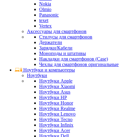
Nokia
Olmio
Panasonic
texet
Vertex
Аксессуары для смартфонов
Стилусы для смартфонов
Держатели
Зарядки/Кабели
Моноподы и штативы
Накладки для смартфонов (Case)
Чехлы для смартфонов оригинальные
Ноутбуки и компьютеры
Ноутбуки
Ноутбуки Apple
Ноутбуки Xiaomi
Ноутбуки Asus
Ноутбуки HP
Ноутбуки Honor
Ноутбуки Realme
Ноутбуки Lenovo
Ноутбуки Tecno
Ноутбуки Infinix
Ноутбуки Acer
Ноутбуки Dell