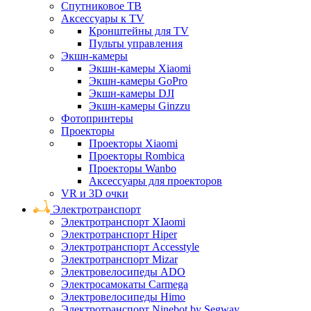
Спутниковое ТВ
Аксессуары к TV
Кронштейны для TV
Пульты управления
Экшн-камеры
Экшн-камеры Xiaomi
Экшн-камеры GoPro
Экшн-камеры DJI
Экшн-камеры Ginzzu
Фотопринтеры
Проекторы
Проекторы Xiaomi
Проекторы Rombica
Проекторы Wanbo
Аксессуары для проекторов
VR и 3D очки
Электротранспорт
Электротранспорт XIaomi
Электротранспорт Hiper
Электротранспорт Accesstyle
Электротранспорт Mizar
Электровелосипеды ADO
Электросамокаты Carmega
Электровелосипеды Himo
Электротранспорт Ninebot by Segway