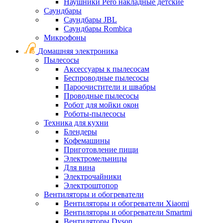
Наушники Pero накладные детские
Саундбары
Саундбары JBL
Саундбары Rombica
Микрофоны
Домашняя электроника
Пылесосы
Аксессуары к пылесосам
Беспроводные пылесосы
Пароочистители и швабры
Проводные пылесосы
Робот для мойки окон
Роботы-пылесосы
Техника для кухни
Блендеры
Кофемашины
Приготовление пищи
Электромельницы
Для вина
Электрочайники
Электроштопор
Вентиляторы и обогреватели
Вентиляторы и обогреватели Xiaomi
Вентиляторы и обогреватели Smartmi
Вентиляторы Dyson