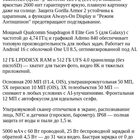
яркостью 2600 нит гарантирует яркую, плавную картинку
даже на солнце. Защита Gorilla Armor 2 устойчива к
царапинам, а функция Always-On Display и "Режим
Антишпион" предотвращают подглядывание.
Мощный Qualcomm Snapdragon 8 Elite Gen 5 (для Galaxy) с
частотой до 4,74 ГГц и графикой Adreno 840 обеспечивает
топовую производительность для любых задач. Работает на
Android 16 с оболочкой One UI 8.5, оптимизированной под AI.​
12 ГБ LPDDR5X RAM и 512 ГБ UFS 4.0 хранилища (без
microSD) — хватит для тысяч фото, видео 8K и тяжелых
приложений.
Основная 200 МП (f/1.4, OIS), ультраширокоугольная 50 МП,
5X перископ 10 МП (OIS), 3X телеобъектив 50 МП —
снимают в любых условиях с AI-улучшениями. Фронтальная
12 МП с автофокусом для идеальных селфи.​
Ультразвуковой сканер отпечатков в экране, распознавание
лица, NFC и датчики (гироскоп, барометр). IP68 — полная
защита от воды и пыли до 1,5 м.
5000 мАч с 60 Вт проводной, 25 Вт беспроводной зарядкой и
обратной 4,5 Вт — до 31 часа видео. Быстрая зарядка от 0 до