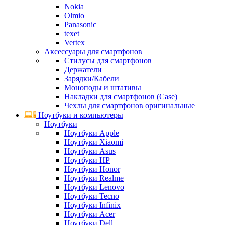
Nokia
Olmio
Panasonic
texet
Vertex
Аксессуары для смартфонов
Стилусы для смартфонов
Держатели
Зарядки/Кабели
Моноподы и штативы
Накладки для смартфонов (Case)
Чехлы для смартфонов оригинальные
Ноутбуки и компьютеры
Ноутбуки
Ноутбуки Apple
Ноутбуки Xiaomi
Ноутбуки Asus
Ноутбуки HP
Ноутбуки Honor
Ноутбуки Realme
Ноутбуки Lenovo
Ноутбуки Tecno
Ноутбуки Infinix
Ноутбуки Acer
Ноутбуки Dell