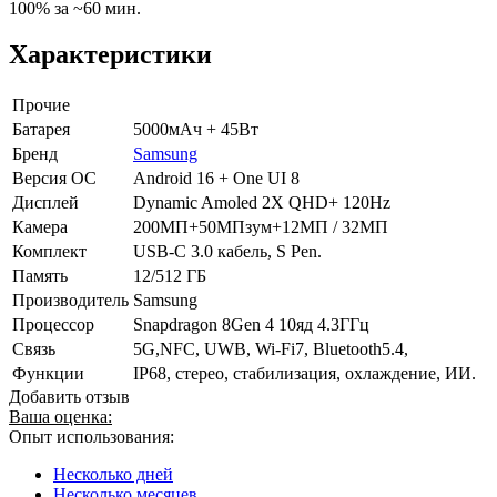
100% за ~60 мин.
Характеристики
Прочие
Батарея
5000мАч + 45Вт
Бренд
Samsung
Версия ОС
Android 16 + One UI 8
Дисплей
Dynamic Amoled 2X QHD+ 120Hz
Камера
200МП+50МПзум+12МП / 32МП
Комплект
USB-C 3.0 кабель, S Pen.
Память
12/512 ГБ
Производитель
Samsung
Процессор
Snapdragon 8Gen 4 10яд 4.3ГГц
Связь
5G,NFC, UWB, Wi-Fi7, Bluetooth5.4,
Функции
IP68, стерео, стабилизация, охлаждение, ИИ.
Добавить отзыв
Ваша оценка:
Опыт использования:
Несколько дней
Несколько месяцев