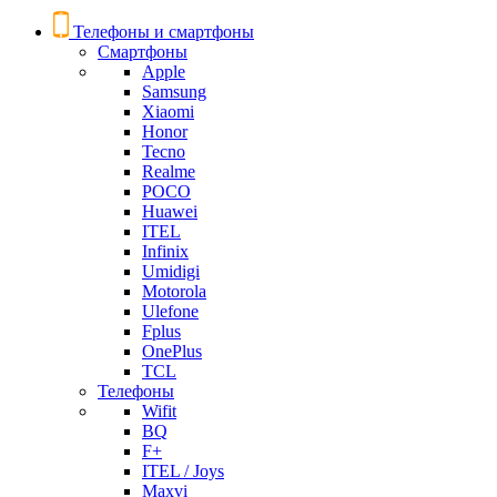
Телефоны и смартфоны
Смартфоны
Apple
Samsung
Xiaomi
Honor
Tecno
Realme
POCO
Huawei
ITEL
Infinix
Umidigi
Motorola
Ulefone
Fplus
OnePlus
TCL
Телефоны
Wifit
BQ
F+
ITEL / Joys
Maxvi