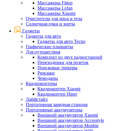
Массажеры Fittop
Массажеры Lefan
Массажеры Xiaomi
Очистители для лица и тела
Солнечная очки и зонты
Гаджеты
Гаджеты для авто
Гаджеты для авто Tecno
Графические планшеты
Для путешествия
Комплект из двух радиостанций
Переходники для розеток
Поисковые трекеры
Рюкзаки
Чемоданы
Квадрокоптеры
Квадрокоптер Xiaomi
Квадрокоптер Hiper
Лайфстайл
Портативная зарядная станция
Портативные аккумуляторы
Внешний аккумулятор Xiaomi
Внешний аккумулятор Accesstyle
Внешний аккумулятор Mophie
Внешний аккумулятор Wifit