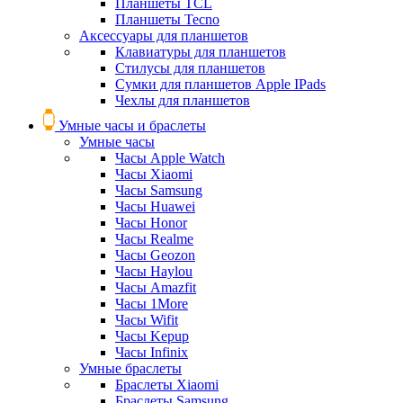
Планшеты TCL
Планшеты Tecno
Аксессуары для планшетов
Клавиатуры для планшетов
Стилусы для планшетов
Сумки для планшетов Apple IPads
Чехлы для планшетов
Умные часы и браслеты
Умные часы
Часы Apple Watch
Часы Xiaomi
Часы Samsung
Часы Huawei
Часы Honor
Часы Realme
Часы Geozon
Часы Haylou
Часы Amazfit
Часы 1More
Часы Wifit
Часы Kepup
Часы Infinix
Умные браслеты
Браслеты Xiaomi
Браслеты Samsung