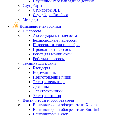
Наушники Pero накладные детские
Саундбары
Саундбары JBL
Саундбары Rombica
Микрофоны
Домашняя электроника
Пылесосы
Аксессуары к пылесосам
Беспроводные пылесосы
Пароочистители и швабры
Проводные пылесосы
Робот для мойки окон
Роботы-пылесосы
Техника для кухни
Блендеры
Кофемашины
Приготовление пищи
Электромельницы
Для вина
Электрочайники
Электроштопор
Вентиляторы и обогреватели
Вентиляторы и обогреватели Xiaomi
Вентиляторы и обогреватели Smartmi
Вентиляторы Dyson