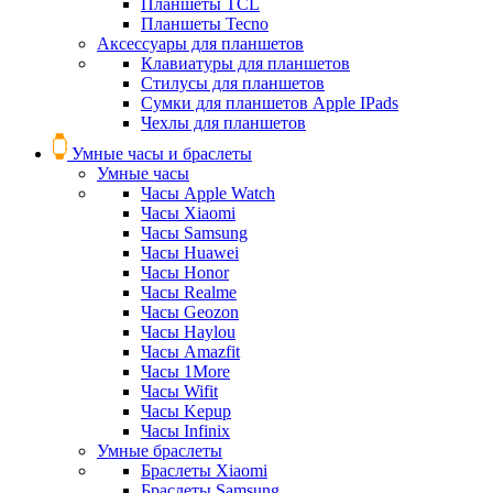
Планшеты TCL
Планшеты Tecno
Аксессуары для планшетов
Клавиатуры для планшетов
Стилусы для планшетов
Сумки для планшетов Apple IPads
Чехлы для планшетов
Умные часы и браслеты
Умные часы
Часы Apple Watch
Часы Xiaomi
Часы Samsung
Часы Huawei
Часы Honor
Часы Realme
Часы Geozon
Часы Haylou
Часы Amazfit
Часы 1More
Часы Wifit
Часы Kepup
Часы Infinix
Умные браслеты
Браслеты Xiaomi
Браслеты Samsung