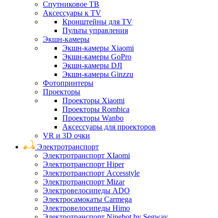
Спутниковое ТВ
Аксессуары к TV
Кронштейны для TV
Пульты управления
Экшн-камеры
Экшн-камеры Xiaomi
Экшн-камеры GoPro
Экшн-камеры DJI
Экшн-камеры Ginzzu
Фотопринтеры
Проекторы
Проекторы Xiaomi
Проекторы Rombica
Проекторы Wanbo
Аксессуары для проекторов
VR и 3D очки
Электротранспорт
Электротранспорт XIaomi
Электротранспорт Hiper
Электротранспорт Accesstyle
Электротранспорт Mizar
Электровелосипеды ADO
Электросамокаты Carmega
Электровелосипеды Himo
Электротранспорт Ninebot by Segway