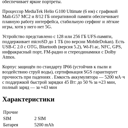
обеспечивает яркие портреты.
Процессор MediaTek Helio G100 Ultimate (6 нм) с графикой
Mali‑G57 MC2 и 8/12 ГБ оперативной памяти обеспечивает
плавную работу интерфейса, стабильную серфинг и лёгкие
игры, хотя у него нет 5G.
Устройство представлено с 128 или 256 ГБ UFS-памяти,
поддерживает microSD до 1 ТБ (по версии MobileDokan). Есть
USB‑C 2.0 с OTG, Bluetooth (версия 5.2), Wi‑Fi ac, NFC, GPS,
инфракрасный порт, FM‑радио и стереодинамики с Dolby
Atmos.
Корпус защищён по стандарту IP66 (устойчив к пыли и
воздействию струй воды), сертификация SGS гарантирует
прочность при падениях . Емкость аккумулятора — 5200 мА·ч
с поддержкой быстрой зарядки 45 Вт: до 50 % за ≈23 мин,
полный заряд — за ≈43 мин
Характеристики
Прочие
SIM
2 SIM
Батарея
5200 mAh