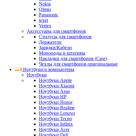
Nokia
Olmio
Panasonic
texet
Vertex
Аксессуары для смартфонов
Стилусы для смартфонов
Держатели
Зарядки/Кабели
Моноподы и штативы
Накладки для смартфонов (Case)
Чехлы для смартфонов оригинальные
Ноутбуки и компьютеры
Ноутбуки
Ноутбуки Apple
Ноутбуки Xiaomi
Ноутбуки Asus
Ноутбуки HP
Ноутбуки Honor
Ноутбуки Realme
Ноутбуки Lenovo
Ноутбуки Tecno
Ноутбуки Infinix
Ноутбуки Acer
Ноутбуки Dell