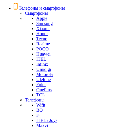
Телефоны и смартфоны
Смартфоны
Apple
Samsung
Xiaomi
Honor
Tecno
Realme
POCO
Huawei
ITEL
Infinix
Umidigi
Motorola
Ulefone
Fplus
OnePlus
TCL
Телефоны
Wifit
BQ
F+
ITEL / Joys
Maxvi