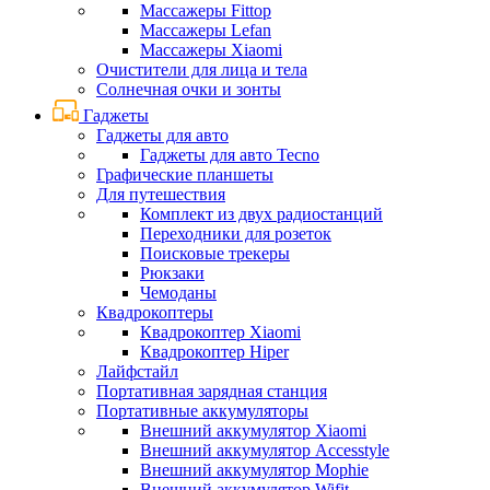
Массажеры Fittop
Массажеры Lefan
Массажеры Xiaomi
Очистители для лица и тела
Солнечная очки и зонты
Гаджеты
Гаджеты для авто
Гаджеты для авто Tecno
Графические планшеты
Для путешествия
Комплект из двух радиостанций
Переходники для розеток
Поисковые трекеры
Рюкзаки
Чемоданы
Квадрокоптеры
Квадрокоптер Xiaomi
Квадрокоптер Hiper
Лайфстайл
Портативная зарядная станция
Портативные аккумуляторы
Внешний аккумулятор Xiaomi
Внешний аккумулятор Accesstyle
Внешний аккумулятор Mophie
Внешний аккумулятор Wifit