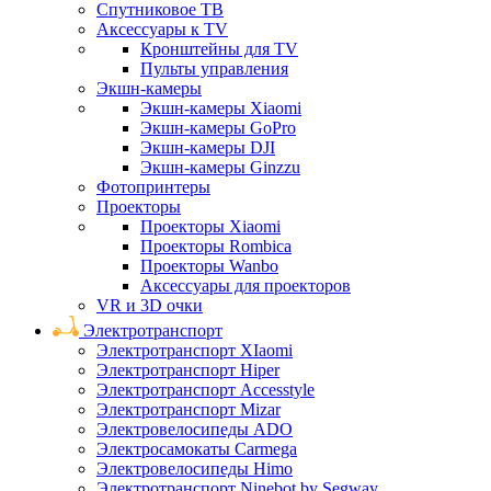
Спутниковое ТВ
Аксессуары к TV
Кронштейны для TV
Пульты управления
Экшн-камеры
Экшн-камеры Xiaomi
Экшн-камеры GoPro
Экшн-камеры DJI
Экшн-камеры Ginzzu
Фотопринтеры
Проекторы
Проекторы Xiaomi
Проекторы Rombica
Проекторы Wanbo
Аксессуары для проекторов
VR и 3D очки
Электротранспорт
Электротранспорт XIaomi
Электротранспорт Hiper
Электротранспорт Accesstyle
Электротранспорт Mizar
Электровелосипеды ADO
Электросамокаты Carmega
Электровелосипеды Himo
Электротранспорт Ninebot by Segway