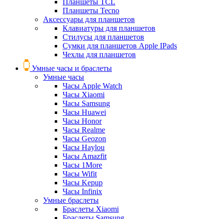
Планшеты TCL
Планшеты Tecno
Аксессуары для планшетов
Клавиатуры для планшетов
Стилусы для планшетов
Сумки для планшетов Apple IPads
Чехлы для планшетов
Умные часы и браслеты
Умные часы
Часы Apple Watch
Часы Xiaomi
Часы Samsung
Часы Huawei
Часы Honor
Часы Realme
Часы Geozon
Часы Haylou
Часы Amazfit
Часы 1More
Часы Wifit
Часы Kepup
Часы Infinix
Умные браслеты
Браслеты Xiaomi
Браслеты Samsung