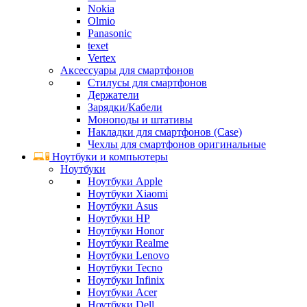
Nokia
Olmio
Panasonic
texet
Vertex
Аксессуары для смартфонов
Стилусы для смартфонов
Держатели
Зарядки/Кабели
Моноподы и штативы
Накладки для смартфонов (Case)
Чехлы для смартфонов оригинальные
Ноутбуки и компьютеры
Ноутбуки
Ноутбуки Apple
Ноутбуки Xiaomi
Ноутбуки Asus
Ноутбуки HP
Ноутбуки Honor
Ноутбуки Realme
Ноутбуки Lenovo
Ноутбуки Tecno
Ноутбуки Infinix
Ноутбуки Acer
Ноутбуки Dell