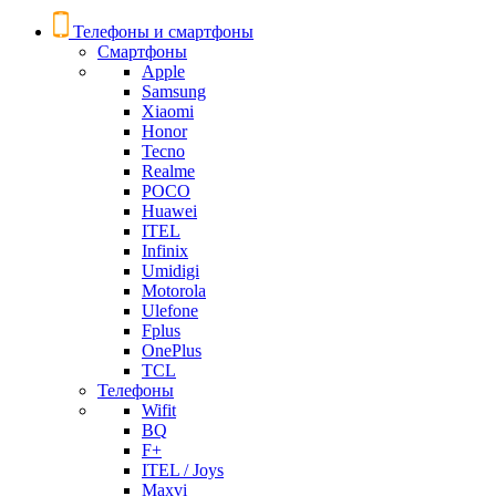
Телефоны и смартфоны
Смартфоны
Apple
Samsung
Xiaomi
Honor
Tecno
Realme
POCO
Huawei
ITEL
Infinix
Umidigi
Motorola
Ulefone
Fplus
OnePlus
TCL
Телефоны
Wifit
BQ
F+
ITEL / Joys
Maxvi