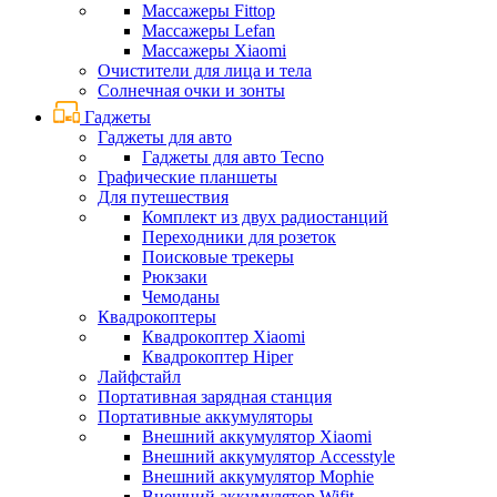
Массажеры Fittop
Массажеры Lefan
Массажеры Xiaomi
Очистители для лица и тела
Солнечная очки и зонты
Гаджеты
Гаджеты для авто
Гаджеты для авто Tecno
Графические планшеты
Для путешествия
Комплект из двух радиостанций
Переходники для розеток
Поисковые трекеры
Рюкзаки
Чемоданы
Квадрокоптеры
Квадрокоптер Xiaomi
Квадрокоптер Hiper
Лайфстайл
Портативная зарядная станция
Портативные аккумуляторы
Внешний аккумулятор Xiaomi
Внешний аккумулятор Accesstyle
Внешний аккумулятор Mophie
Внешний аккумулятор Wifit