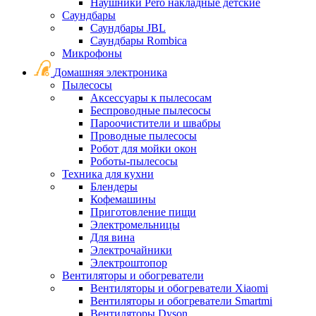
Наушники Pero накладные детские
Саундбары
Саундбары JBL
Саундбары Rombica
Микрофоны
Домашняя электроника
Пылесосы
Аксессуары к пылесосам
Беспроводные пылесосы
Пароочистители и швабры
Проводные пылесосы
Робот для мойки окон
Роботы-пылесосы
Техника для кухни
Блендеры
Кофемашины
Приготовление пищи
Электромельницы
Для вина
Электрочайники
Электроштопор
Вентиляторы и обогреватели
Вентиляторы и обогреватели Xiaomi
Вентиляторы и обогреватели Smartmi
Вентиляторы Dyson