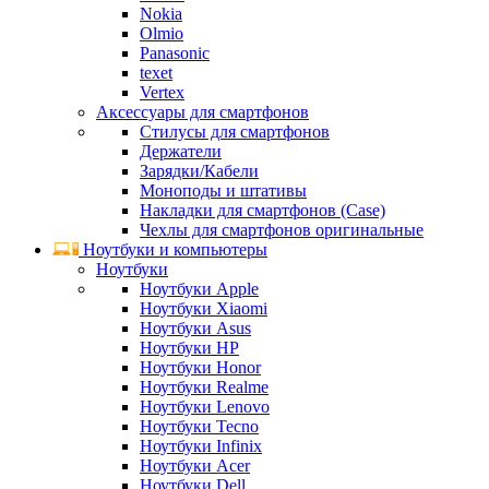
Nokia
Olmio
Panasonic
texet
Vertex
Аксессуары для смартфонов
Стилусы для смартфонов
Держатели
Зарядки/Кабели
Моноподы и штативы
Накладки для смартфонов (Case)
Чехлы для смартфонов оригинальные
Ноутбуки и компьютеры
Ноутбуки
Ноутбуки Apple
Ноутбуки Xiaomi
Ноутбуки Asus
Ноутбуки HP
Ноутбуки Honor
Ноутбуки Realme
Ноутбуки Lenovo
Ноутбуки Tecno
Ноутбуки Infinix
Ноутбуки Acer
Ноутбуки Dell