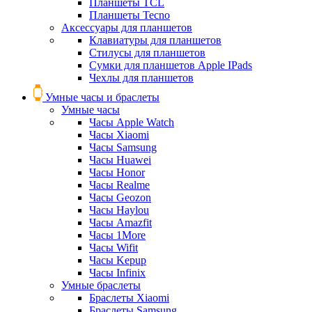
Планшеты TCL
Планшеты Tecno
Аксессуары для планшетов
Клавиатуры для планшетов
Стилусы для планшетов
Сумки для планшетов Apple IPads
Чехлы для планшетов
Умные часы и браслеты
Умные часы
Часы Apple Watch
Часы Xiaomi
Часы Samsung
Часы Huawei
Часы Honor
Часы Realme
Часы Geozon
Часы Haylou
Часы Amazfit
Часы 1More
Часы Wifit
Часы Kepup
Часы Infinix
Умные браслеты
Браслеты Xiaomi
Браслеты Samsung