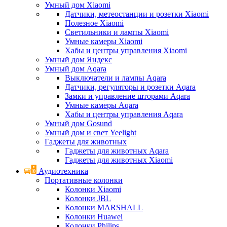
Умный дом Xiaomi
Датчики, метеостанции и розетки Xiaomi
Полезное Xiaomi
Светильники и лампы Xiaomi
Умные камеры Xiaomi
Хабы и центры управления Xiaomi
Умный дом Яндекс
Умный дом Aqara
Выключатели и лампы Aqara
Датчики, регуляторы и розетки Aqara
Замки и управление шторами Aqara
Умные камеры Aqara
Хабы и центры управления Aqara
Умный дом Gosund
Умный дом и свет Yeelight
Гаджеты для животных
Гаджеты для животных Aqara
Гаджеты для животных Xiaomi
Аудиотехника
Портативные колонки
Колонки Xiaomi
Колонки JBL
Колонки MARSHALL
Колонки Huawei
Колонки Philips