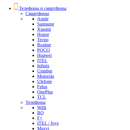
Телефоны и смартфоны
Смартфоны
Apple
Samsung
Xiaomi
Honor
Tecno
Realme
POCO
Huawei
ITEL
Infinix
Umidigi
Motorola
Ulefone
Fplus
OnePlus
TCL
Телефоны
Wifit
BQ
F+
ITEL / Joys
Maxvi