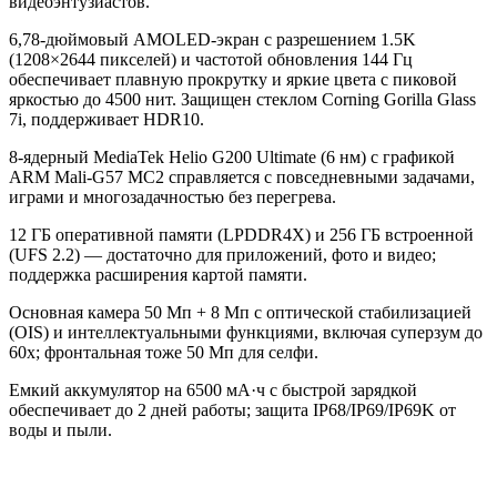
видеоэнтузиастов.
6,78-дюймовый AMOLED-экран с разрешением 1.5K
(1208×2644 пикселей) и частотой обновления 144 Гц
обеспечивает плавную прокрутку и яркие цвета с пиковой
яркостью до 4500 нит. Защищен стеклом Corning Gorilla Glass
7i, поддерживает HDR10.
8-ядерный MediaTek Helio G200 Ultimate (6 нм) с графикой
ARM Mali-G57 MC2 справляется с повседневными задачами,
играми и многозадачностью без перегрева.
12 ГБ оперативной памяти (LPDDR4X) и 256 ГБ встроенной
(UFS 2.2) — достаточно для приложений, фото и видео;
поддержка расширения картой памяти.
Основная камера 50 Мп + 8 Мп с оптической стабилизацией
(OIS) и интеллектуальными функциями, включая суперзум до
60x; фронтальная тоже 50 Мп для селфи.
Емкий аккумулятор на 6500 мА·ч с быстрой зарядкой
обеспечивает до 2 дней работы; защита IP68/IP69/IP69K от
воды и пыли.