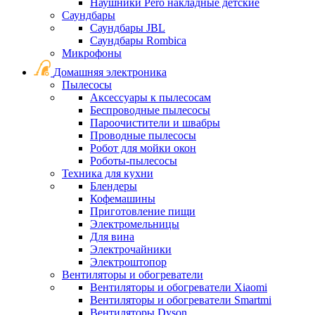
Наушники Pero накладные детские
Саундбары
Саундбары JBL
Саундбары Rombica
Микрофоны
Домашняя электроника
Пылесосы
Аксессуары к пылесосам
Беспроводные пылесосы
Пароочистители и швабры
Проводные пылесосы
Робот для мойки окон
Роботы-пылесосы
Техника для кухни
Блендеры
Кофемашины
Приготовление пищи
Электромельницы
Для вина
Электрочайники
Электроштопор
Вентиляторы и обогреватели
Вентиляторы и обогреватели Xiaomi
Вентиляторы и обогреватели Smartmi
Вентиляторы Dyson