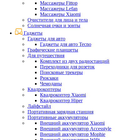
Массажеры Fittop
Массажеры Lefan
Массажеры Xiaomi
Очистители для лица и тела
Солнечная очки и зонты
Гаджеты
Гаджеты для авто
Гаджеты для авто Tecno
Графические планшеты
Для путешествия
Комплект из двух радиостанций
Переходники для розеток
Поисковые трекеры
Рюкзаки
Чемоданы
Квадрокоптеры
Квадрокоптер Xiaomi
Квадрокоптер Hiper
Лайфстайл
Портативная зарядная станция
Портативные аккумуляторы
Внешний аккумулятор Xiaomi
Внешний аккумулятор Accesstyle
Внешний аккумулятор Mophie
Внешний аккумулятор Wifit