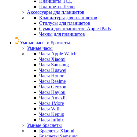
Планшеты TCL
Планшеты Tecno
Аксессуары для планшетов
Клавиатуры для планшетов
Стилусы для планшетов
Сумки для планшетов Apple IPads
Чехлы для планшетов
Умные часы и браслеты
Умные часы
Часы Apple Watch
Часы Xiaomi
Часы Samsung
Часы Huawei
Часы Honor
Часы Realme
Часы Geozon
Часы Haylou
Часы Amazfit
Часы 1More
Часы Wifit
Часы Kepup
Часы Infinix
Умные браслеты
Браслеты Xiaomi
Браслеты Samsung