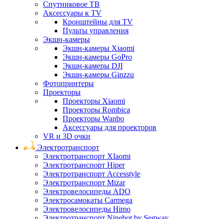
Спутниковое ТВ
Аксессуары к TV
Кронштейны для TV
Пульты управления
Экшн-камеры
Экшн-камеры Xiaomi
Экшн-камеры GoPro
Экшн-камеры DJI
Экшн-камеры Ginzzu
Фотопринтеры
Проекторы
Проекторы Xiaomi
Проекторы Rombica
Проекторы Wanbo
Аксессуары для проекторов
VR и 3D очки
Электротранспорт
Электротранспорт XIaomi
Электротранспорт Hiper
Электротранспорт Accesstyle
Электротранспорт Mizar
Электровелосипеды ADO
Электросамокаты Carmega
Электровелосипеды Himo
Электротранспорт Ninebot by Segway