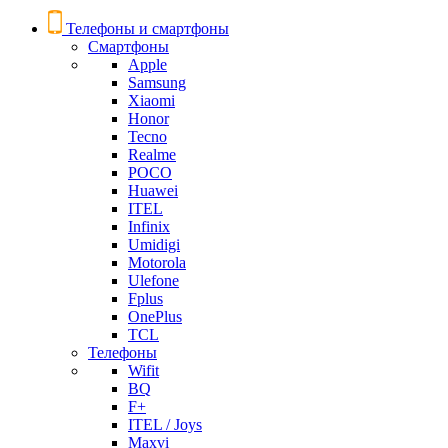
Телефоны и смартфоны
Смартфоны
Apple
Samsung
Xiaomi
Honor
Tecno
Realme
POCO
Huawei
ITEL
Infinix
Umidigi
Motorola
Ulefone
Fplus
OnePlus
TCL
Телефоны
Wifit
BQ
F+
ITEL / Joys
Maxvi