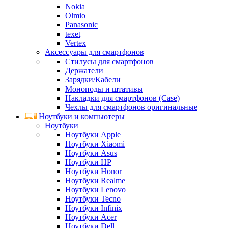
Nokia
Olmio
Panasonic
texet
Vertex
Аксессуары для смартфонов
Стилусы для смартфонов
Держатели
Зарядки/Кабели
Моноподы и штативы
Накладки для смартфонов (Case)
Чехлы для смартфонов оригинальные
Ноутбуки и компьютеры
Ноутбуки
Ноутбуки Apple
Ноутбуки Xiaomi
Ноутбуки Asus
Ноутбуки HP
Ноутбуки Honor
Ноутбуки Realme
Ноутбуки Lenovo
Ноутбуки Tecno
Ноутбуки Infinix
Ноутбуки Acer
Ноутбуки Dell