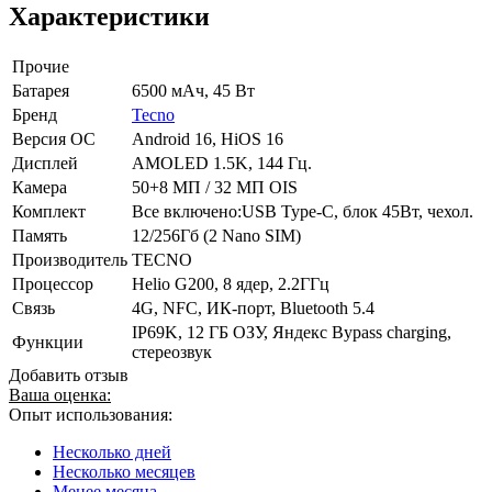
Характеристики
Прочие
Батарея
6500 мАч, 45 Вт
Бренд
Tecno
Версия ОС
Android 16, HiOS 16
Дисплей
AMOLED 1.5K, 144 Гц.
Камера
50+8 МП / 32 МП OIS
Комплект
Все включено:USB Type-C, блок 45Вт, чехол.
Память
12/256Гб (2 Nano SIM)
Производитель
TECNO
Процессор
Helio G200, 8 ядер, 2.2ГГц
Связь
4G, NFC, ИК-порт, Bluetooth 5.4
IP69K, 12 ГБ ОЗУ, Яндекс Bypass charging,
Функции
стереозвук
Добавить отзыв
Ваша оценка:
Опыт использования:
Несколько дней
Несколько месяцев
Менее месяца