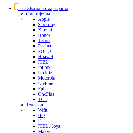
Телефоны и смартфоны
Смартфоны
Apple
Samsung
Xiaomi
Honor
Tecno
Realme
POCO
Huawei
ITEL
Infinix
Umidigi
Motorola
Ulefone
Fplus
OnePlus
TCL
Телефоны
Wifit
BQ
F+
ITEL / Joys
Maxvi