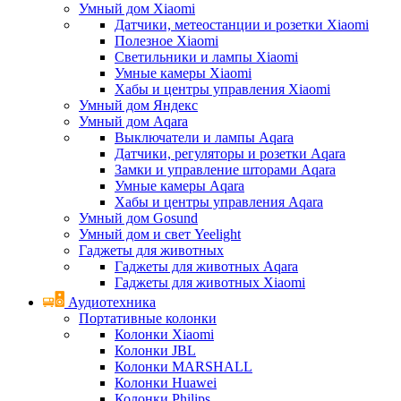
Умный дом Xiaomi
Датчики, метеостанции и розетки Xiaomi
Полезное Xiaomi
Светильники и лампы Xiaomi
Умные камеры Xiaomi
Хабы и центры управления Xiaomi
Умный дом Яндекс
Умный дом Aqara
Выключатели и лампы Aqara
Датчики, регуляторы и розетки Aqara
Замки и управление шторами Aqara
Умные камеры Aqara
Хабы и центры управления Aqara
Умный дом Gosund
Умный дом и свет Yeelight
Гаджеты для животных
Гаджеты для животных Aqara
Гаджеты для животных Xiaomi
Аудиотехника
Портативные колонки
Колонки Xiaomi
Колонки JBL
Колонки MARSHALL
Колонки Huawei
Колонки Philips