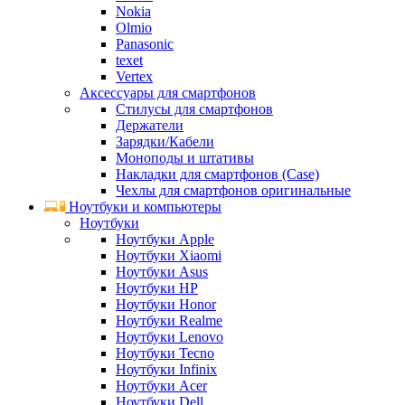
Nokia
Olmio
Panasonic
texet
Vertex
Аксессуары для смартфонов
Стилусы для смартфонов
Держатели
Зарядки/Кабели
Моноподы и штативы
Накладки для смартфонов (Case)
Чехлы для смартфонов оригинальные
Ноутбуки и компьютеры
Ноутбуки
Ноутбуки Apple
Ноутбуки Xiaomi
Ноутбуки Asus
Ноутбуки HP
Ноутбуки Honor
Ноутбуки Realme
Ноутбуки Lenovo
Ноутбуки Tecno
Ноутбуки Infinix
Ноутбуки Acer
Ноутбуки Dell