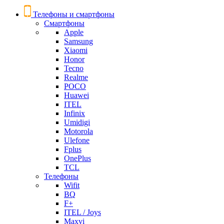
Телефоны и смартфоны
Смартфоны
Apple
Samsung
Xiaomi
Honor
Tecno
Realme
POCO
Huawei
ITEL
Infinix
Umidigi
Motorola
Ulefone
Fplus
OnePlus
TCL
Телефоны
Wifit
BQ
F+
ITEL / Joys
Maxvi