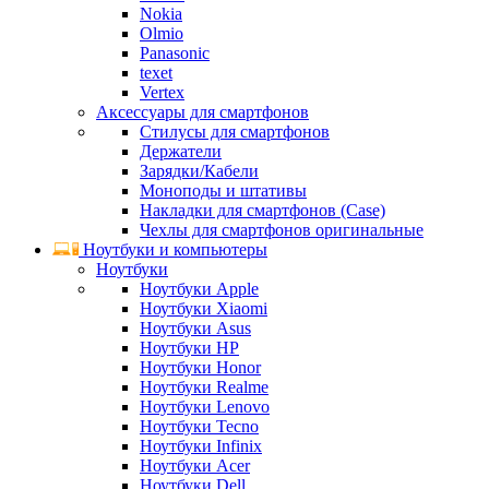
Nokia
Olmio
Panasonic
texet
Vertex
Аксессуары для смартфонов
Стилусы для смартфонов
Держатели
Зарядки/Кабели
Моноподы и штативы
Накладки для смартфонов (Case)
Чехлы для смартфонов оригинальные
Ноутбуки и компьютеры
Ноутбуки
Ноутбуки Apple
Ноутбуки Xiaomi
Ноутбуки Asus
Ноутбуки HP
Ноутбуки Honor
Ноутбуки Realme
Ноутбуки Lenovo
Ноутбуки Tecno
Ноутбуки Infinix
Ноутбуки Acer
Ноутбуки Dell