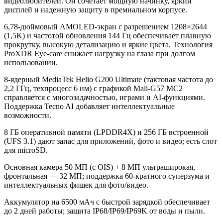
видеолюбителей. Он сочетает мощную начинку, яркий
дисплей и надежную защиту в премиальном корпусе.
6,78-дюймовый AMOLED-экран с разрешением 1208×2644
(1,5K) и частотой обновления 144 Гц обеспечивает плавную
прокрутку, высокую детализацию и яркие цвета. Технология
ProXDR Eye-care снижает нагрузку на глаза при долгом
использовании.
8-ядерный MediaTek Helio G200 Ultimate (тактовая частота до
2,2 ГГц, техпроцесс 6 нм) с графикой Mali-G57 MC2
справляется с многозадачностью, играми и AI-функциями.
Поддержка Tecno AI добавляет интеллектуальные
возможности.
8 ГБ оперативной памяти (LPDDR4X) и 256 ГБ встроенной
(UFS 3.1) дают запас для приложений, фото и видео; есть слот
для microSD.
Основная камера 50 МП (с OIS) + 8 МП ультраширокая,
фронтальная — 32 МП; поддержка 60-кратного суперзума и
интеллектуальных фишек для фото/видео.
Аккумулятор на 6500 мАч с быстрой зарядкой обеспечивает
до 2 дней работы; защита IP68/IP69/IP69K от воды и пыли.