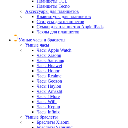
Планшеты TCL
Планшеты Tecno
Аксессуары для планшетов
Клавиатуры для планшетов
Стилусы для планшетов
Сумки для планшетов Apple IPads
Чехлы для планшетов
Умные часы и браслеты
Умные часы
Часы Apple Watch
Часы Xiaomi
Часы Samsung
Часы Huawei
Часы Honor
Часы Realme
Часы Geozon
Часы Haylou
Часы Amazfit
Часы 1More
Часы Wifit
Часы Kepup
Часы Infinix
Умные браслеты
Браслеты Xiaomi
Браслеты Samsung