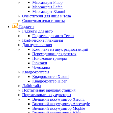
Массажеры Fittop
Массажеры Lefan
Массажеры Xiaomi
Очистители для лица и тела
Солнечная очки и зонты
Гаджеты
Гаджеты для авто
Гаджеты для авто Tecno
Графические планшеты
Для путешествия
Комплект из двух радиостанций
Переходники для розеток
Поисковые трекеры
Рюкзаки
Чемоданы
Квадрокоптеры
Квадрокоптер Xiaomi
Квадрокоптер Hiper
Лайфстайл
Портативная зарядная станция
Портативные аккумуляторы
Внешний аккумулятор Xiaomi
Внешний аккумулятор Accesstyle
Внешний аккумулятор Mophie
Внешний аккумулятор Wifit