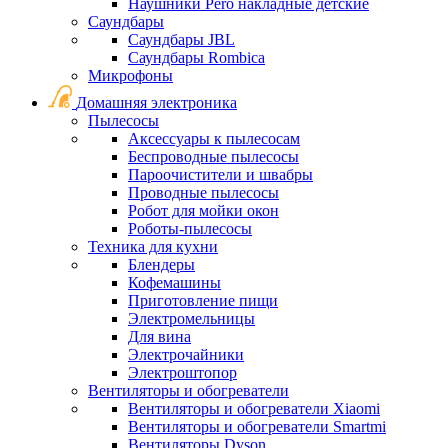
Наушники Pero накладные детские
Саундбары
Саундбары JBL
Саундбары Rombica
Микрофоны
Домашняя электроника
Пылесосы
Аксессуары к пылесосам
Беспроводные пылесосы
Пароочистители и швабры
Проводные пылесосы
Робот для мойки окон
Роботы-пылесосы
Техника для кухни
Блендеры
Кофемашины
Приготовление пищи
Электромельницы
Для вина
Электрочайники
Электроштопор
Вентиляторы и обогреватели
Вентиляторы и обогреватели Xiaomi
Вентиляторы и обогреватели Smartmi
Вентиляторы Dyson