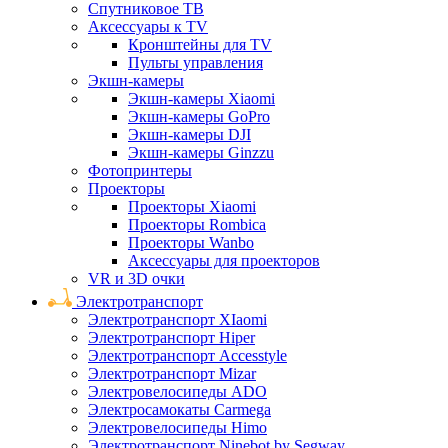
Спутниковое ТВ
Аксессуары к TV
Кронштейны для TV
Пульты управления
Экшн-камеры
Экшн-камеры Xiaomi
Экшн-камеры GoPro
Экшн-камеры DJI
Экшн-камеры Ginzzu
Фотопринтеры
Проекторы
Проекторы Xiaomi
Проекторы Rombica
Проекторы Wanbo
Аксессуары для проекторов
VR и 3D очки
Электротранспорт
Электротранспорт XIaomi
Электротранспорт Hiper
Электротранспорт Accesstyle
Электротранспорт Mizar
Электровелосипеды ADO
Электросамокаты Carmega
Электровелосипеды Himo
Электротранспорт Ninebot by Segway