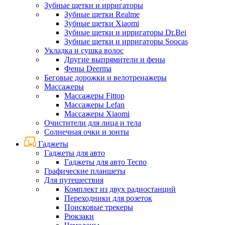
Зубные щетки и ирригаторы
Зубные щетки Realme
Зубные щетки Xiaomi
Зубные щетки и ирригаторы Dr.Bei
Зубные щетки и ирригаторы Soocas
Укладка и сушка волос
Другие выпрямители и фены
Фены Deerma
Беговые дорожки и велотренажеры
Массажеры
Массажеры Fittop
Массажеры Lefan
Массажеры Xiaomi
Очистители для лица и тела
Солнечная очки и зонты
Гаджеты
Гаджеты для авто
Гаджеты для авто Tecno
Графические планшеты
Для путешествия
Комплект из двух радиостанций
Переходники для розеток
Поисковые трекеры
Рюкзаки