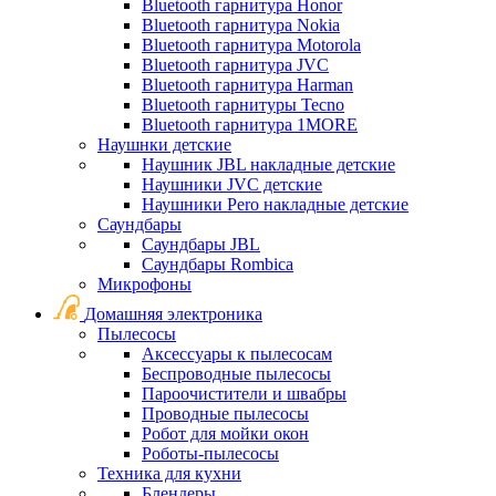
Bluetooth гарнитура Honor
Bluetooth гарнитура Nokia
Bluetooth гарнитура Motorola
Bluetooth гарнитура JVC
Bluetooth гарнитура Harman
Bluetooth гарнитуры Tecno
Bluetooth гарнитура 1MORE
Наушнки детские
Наушник JBL накладные детские
Наушники JVC детские
Наушники Pero накладные детские
Саундбары
Саундбары JBL
Саундбары Rombica
Микрофоны
Домашняя электроника
Пылесосы
Аксессуары к пылесосам
Беспроводные пылесосы
Пароочистители и швабры
Проводные пылесосы
Робот для мойки окон
Роботы-пылесосы
Техника для кухни
Блендеры