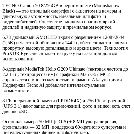
TECNO Camon 50 8/256GB в черном цвете (Moonshadow
Black) — это стильный смартфон с акцентом на камеры и
длительную автономность, идеальный для фото- и
видеолюбителей. Он сочетает мощную начинку, яркий
дисплей и надежную защиту в премиальном корпусе.
6,78-дюймовый AMOLED-экран с разрешением 1208×2644
(1,5K) и частотой обновления 144 Гц обеспечивает плавную
прокрутку, высокую детализацию и яркие цвета. Технология
ProXDR Eye-care снижает нагрузку на глаза при долгом
использовании.
8-ядерный MediaTek Helio G200 Ultimate (тактовая частота до
2,2 ГГц, техпроцесс 6 нм) с графикой Mali-G57 MC2
справляется с многозадачностью, играми и AI-функциями.
Поддержка Tecno AI добавляет интеллектуальные
возможности.
8 ГБ оперативной памяти (LPDDR4X) и 256 ГБ встроенной
(UFS 3.1) дают запас для приложений, фото и видео; есть слот
для microSD.
Основная камера 50 МП (с OIS) + 8 МП ультраширокая,
фронтальная — 32 МП; поддержка 60-кратного суперзума и
интеллектуальных фишек для фото/видео.