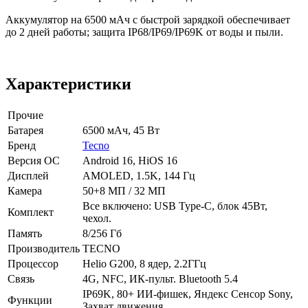
Аккумулятор на 6500 мАч с быстрой зарядкой обеспечивает
до 2 дней работы; защита IP68/IP69/IP69K от воды и пыли.
Характеристики
Прочие
Батарея
6500 мАч, 45 Вт
Бренд
Tecno
Версия ОС
Android 16, HiOS 16
Дисплей
AMOLED, 1.5K, 144 Гц
Камера
50+8 МП / 32 МП
Все включено: USB Type-C, блок 45Вт,
Комплект
чехол.
Память
8/256 Гб
Производитель
TECNO
Процессор
Helio G200, 8 ядер, 2.2ГГц
Связь
4G, NFC, ИК-пульт. Bluetooth 5.4
IP69K, 80+ ИИ-фишек, Яндекс Сенсор Sony,
Функции
Захват движения