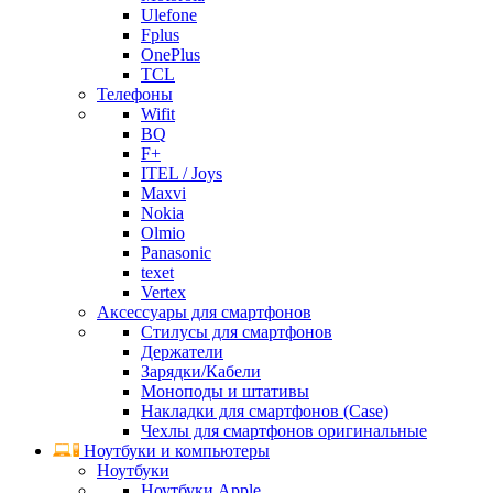
Ulefone
Fplus
OnePlus
TCL
Телефоны
Wifit
BQ
F+
ITEL / Joys
Maxvi
Nokia
Olmio
Panasonic
texet
Vertex
Аксессуары для смартфонов
Стилусы для смартфонов
Держатели
Зарядки/Кабели
Моноподы и штативы
Накладки для смартфонов (Case)
Чехлы для смартфонов оригинальные
Ноутбуки и компьютеры
Ноутбуки
Ноутбуки Apple